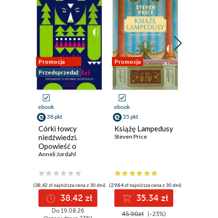
Promocja
Promocja
Promocja
Przedsprzedaż
ebook
ebook
ebook
38 pkt
35 pkt
35 pkt
Córki łowcy
Książę Lampedusy
Pożyczo
niedźwiedzi.
Steven Price
wzgórza
Opowieść o
Scott Pres
siedmiu siostrach
Anneli Jordahl
(38,42 zł najniższa cena z 30 dni)
(29,84 zł najniższa cena z 30 dni)
(45,90 zł najni
38.42 zł
35.34 zł
3
Do 19.08.26
45.90zł
(-23%)
45.90z