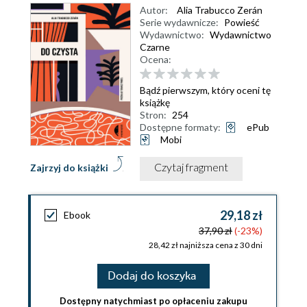
Autor:
Alia Trabucco Zerán
Serie wydawnicze:
Powieść
Wydawnictwo:
Wydawnictwo
Czarne
Ocena:
Bądź pierwszym, który oceni tę
książkę
Stron:
254
Dostępne formaty:
ePub
Mobi
Czytaj fragment
Zajrzyj do książki
29,18 zł
Ebook
37,90 zł
(-23%)
28,42 zł najniższa cena z 30 dni
Dodaj do koszyka
Dostępny natychmiast po opłaceniu zakupu