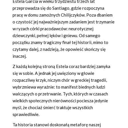
Estela García w wieku trzydziestu trzech lat
przeprowadza się do Santiago, gdzie rozpoczyna
pracę w domu zamożnych Chilijczyków. Poza dbaniem
o czystość jej najważniejszym zadaniem jest trzymanie
w ryzach córki pracodawców: neurotycznej
dziewczynki, pełnej lęków i gniewu. Od samego
początku znamy tragiczny finał tej historii, mimo to
czytamy dalej, z nadzieją, że opowieść skończy się
inaczej.
Z każdą kolejną stroną Estela coraz bardziej zamyka
się w sobie. A jednak jej uwięziony w głowie
rozpaczliwy krzyk, niczym chór w greckiej tragedii,
wybrzmiewa wyraźnie: to manifest biednych ludzi
walczących o przetrwanie. Tych, których w czasach
wielkich społecznych nierówności pociesza jedynie
myśl, że chociaż śmierć traktuje wszystkich
sprawiedliwie.
Ta historia stanowi doskonałą metaforę naszej