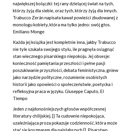
największej bolączki: tej rany dzielącej świat na tych,
którzy żyją dla siebie, oraz tych, którzy żyją dla innych.
Trabucco Zerán napisała kawał powieści zbudowanej z
monologu kobiety, która ma tylko jedno: swój głos.
Emiliano Monge
Każda jej książka jest kompletnie inna, jakby Trabucco
nie tyle szukała swojego stylu, ile pragnęła osiągnąć
stan wiecznego pisarskiego niepokoju. Jej obsesje:
konieczność pamiętania przeszłości i pełne pasji
poszukiwanie przyszłości, debata feministyczna, gniew
jako narzędzie polityczne, rozumienie osobistych
historii jako opowieści o społeczeństwie, poetycka i
refleksyjna praca w języku. Giuseppe Caputo, El
Tiempo
Jeden z najdonośniejszych głosów współczesnej
literatury chilijskiej. [] Ta cudownie niepokojąca,
uzależniająca proza pokazuje codzienność, która może
stać się koszmarem dla najsłabszych []. Pisarstwo