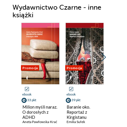
Wydawnictwo Czarne - inne
książki
Promocja
Promocja
Promocja
ebook
ebook
ebook
33 pkt
39 pkt
39 pkt
Milion myśli naraz.
Baranie oko.
Emirat t
O dorosłych z
Reportaż z
talibowie
ADHD
Kirgistanu
Afganis
Aneta Pawłowska-Krać
Emilia Sułek
Jagoda Gr