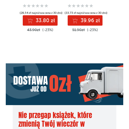
(28,54 zł najniższa cena z 30 dni)
(33,73 zł najniższa cena z 30 dni)
(33,73 zł najni
33.80 zł
39.96 zł
3
43.90zł
(-23%)
51.90zł
(-23%)
51.90z
Nie przegap książek, które
zmienią Twój wieczór w