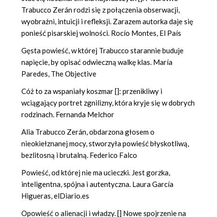
Trabucco Zerán rodzi się z połączenia obserwacji,
wyobraźni, intuicji i refleksji. Zarazem autorka daje się
ponieść pisarskiej wolności. Rocío Montes, El País
Gęsta powieść, w której Trabucco starannie buduje
napięcie, by opisać odwieczną walkę klas. María
Paredes, The Objective
Cóż to za wspaniały koszmar []: przenikliwy i
wciągający portret zgnilizny, która kryje się w dobrych
rodzinach. Fernanda Melchor
Alia Trabucco Zerán, obdarzona głosem o
nieokiełznanej mocy, stworzyła powieść błyskotliwą,
bezlitosną i brutalną. Federico Falco
Powieść, od której nie ma ucieczki. Jest gorzka,
inteligentna, spójna i autentyczna. Laura García
Higueras, elDiario.es
Opowieść o alienacji i władzy. [] Nowe spojrzenie na