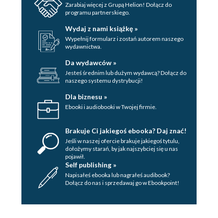
Zarabiaj więcej z Grupą Helion! Dołącz do
programu partnerskiego.
Wydaj z nami książkę »
Wypełnij formularz i zostań autorem naszego
wydawnictwa.
Da wydawców »
Jesteś średnim lub dużym wydawcą? Dołącz do
naszego systemu dystrybucji!
Dla biznesu »
Ebooki i audiobooki w Twojej firmie.
Brakuje Ci jakiegoś ebooka? Daj znać!
Jeśli w naszej ofercie brakuje jakiegoś tytulu,
dołożymy starań, by jak najszybciej się u nas
pojawił.
Self publishing »
Napisałeś ebooka lub nagrałeś audibook?
Dołącz do nas i sprzedawaj go w Ebookpoint!