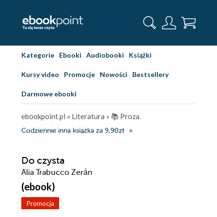
Kategorie
Ebooki
Audiobooki
Książki
Kursy video
Promocje
Nowości
Bestsellery
Darmowe ebooki
ebookpoint.pl
»
Literatura
»
📚 Proza
Codziennie inna książka za 9,90zł
Do czysta
Alia Trabucco Zerán
(ebook)
Promocja