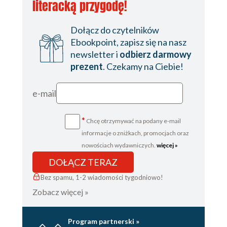
literacką przygodę!
Dołącz do czytelników
Ebookpoint, zapisz się na nasz
newsletter i
odbierz darmowy
prezent
. Czekamy na Ciebie!
e-mail
*
Chcę otrzymywać na podany e-mail
informacje o zniżkach, promocjach oraz
nowościach wydawniczych.
więcej »
DOŁĄCZ TERAZ
Bez spamu, 1-2 wiadomości tygodniowo!
Zobacz więcej »
Program partnerski »