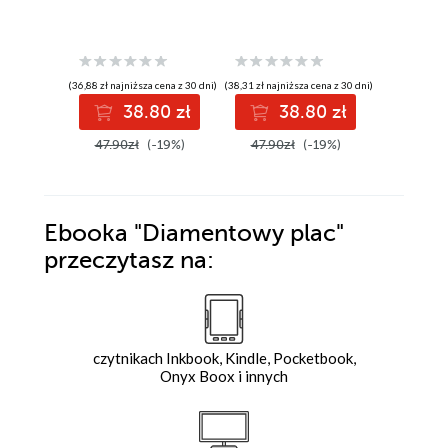
morzu. Z
brzegu
(36,88 zł najniższa cena z 30 dni)
(38,31 zł najniższa cena z 30 dni)
(26,90 zł najni
38.80 zł
38.80 zł
3
47.90zł
(-19%)
47.90zł
(-19%)
45.99z
Ebooka
"Diamentowy plac"
przeczytasz na:
czytnikach Inkbook, Kindle, Pocketbook,
Onyx Boox i innych