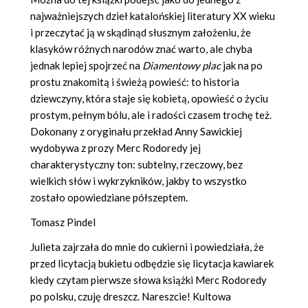
najważniejszych dzieł katalońskiej literatury XX wieku
i przeczytać ją w skądinąd słusznym założeniu, że
klasyków różnych narodów znać warto, ale chyba
jednak lepiej spojrzeć na
Diamentowy plac
jak na po
prostu znakomitą i świeżą powieść: to historia
dziewczyny, która staje się kobietą, opowieść o życiu
prostym, pełnym bólu, ale i radości czasem trochę też.
Dokonany z oryginału przekład Anny Sawickiej
wydobywa z prozy Merc Rodoredy jej
charakterystyczny ton: subtelny, rzeczowy, bez
wielkich słów i wykrzykników, jakby to wszystko
zostało opowiedziane półszeptem.
Tomasz Pindel
Julieta zajrzała do mnie do cukierni i powiedziała, że
przed licytacją bukietu odbędzie się licytacja kawiarek
kiedy czytam pierwsze słowa książki Merc Rodoredy
po polsku, czuję dreszcz. Nareszcie! Kultowa