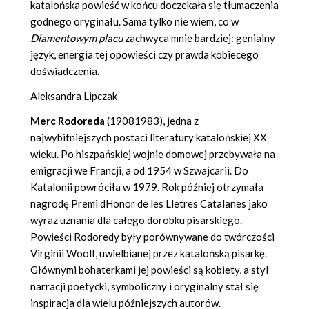
katalońska powieść w końcu doczekała się tłumaczenia
godnego oryginału. Sama tylko nie wiem, co w
Diamentowym placu
zachwyca mnie bardziej: genialny
język, energia tej opowieści czy prawda kobiecego
doświadczenia.
Aleksandra Lipczak
Merc Rodoreda
(19081983), jedna z
najwybitniejszych postaci literatury katalońskiej XX
wieku. Po hiszpańskiej wojnie domowej przebywała na
emigracji we Francji, a od 1954 w Szwajcarii. Do
Katalonii powróciła w 1979. Rok później otrzymała
nagrodę Premi dHonor de les Lletres Catalanes jako
wyraz uznania dla całego dorobku pisarskiego.
Powieści Rodoredy były porównywane do twórczości
Virginii Woolf, uwielbianej przez katalońską pisarkę.
Głównymi bohaterkami jej powieści są kobiety, a styl
narracji poetycki, symboliczny i oryginalny stał się
inspiracja dla wielu późniejszych autorów.