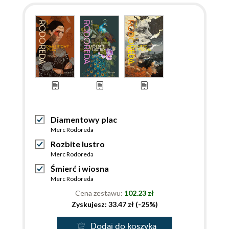
Diamentowy plac
Merc Rodoreda
Rozbite lustro
Merc Rodoreda
Śmierć i wiosna
Merc Rodoreda
Cena zestawu:
102.23 zł
Zyskujesz: 33.47 zł (-25%)
Dodaj do koszyka