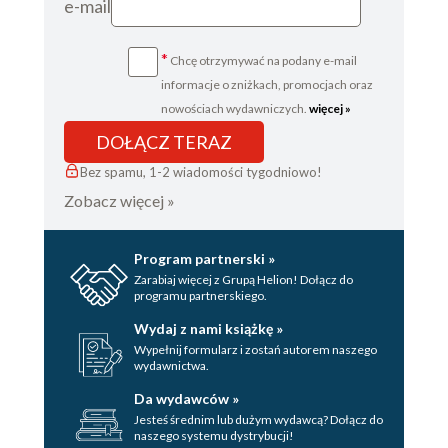
e-mail
*
Chcę otrzymywać na podany e-mail
informacje o zniżkach, promocjach oraz
nowościach wydawniczych.
więcej »
DOŁĄCZ TERAZ
Bez spamu, 1-2 wiadomości tygodniowo!
Zobacz więcej »
Program partnerski »
Zarabiaj więcej z Grupą Helion! Dołącz do
programu partnerskiego.
Wydaj z nami książkę »
Wypełnij formularz i zostań autorem naszego
wydawnictwa.
Da wydawców »
Jesteś średnim lub dużym wydawcą? Dołącz do
naszego systemu dystrybucji!