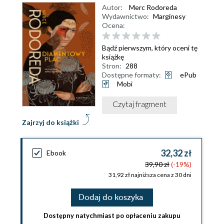
Autor:
Merc Rodoreda
Wydawnictwo:
Marginesy
Ocena:
Bądź pierwszym, który oceni tę
książkę
Stron:
288
Dostępne formaty:
ePub
Mobi
Czytaj fragment
Zajrzyj do książki
32,32 zł
Ebook
39,90 zł
(-19%)
31,92 zł najniższa cena z 30 dni
Dodaj do koszyka
Dostępny natychmiast po opłaceniu zakupu