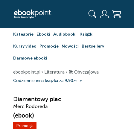
Kategorie
Ebooki
Audiobooki
Książki
Kursy video
Promocje
Nowości
Bestsellery
Darmowe ebooki
ebookpoint.pl
»
Literatura
»
📚 Obyczajowa
Codziennie inna książka za 9,90zł
Diamentowy plac
Merc Rodoreda
(ebook)
Promocja