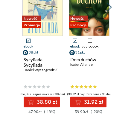
Nowość
Nowość
Promocja
Promocja
Promocja
ebook
ebook
audiobook
ebook
aud
38 pkt
31 pkt
58 pkt
Sycyliada.
Dom duchów
Cierpliw
Sycyliada
Isabel Allende
Genowef
Daniel Wyszogrodzki
bezwsty
Magdale
Anna Brze
Przewod
średnio
zwykłych
(36,88 zł najniższa cena z 30 dni)
(30,72 zł najniższa cena z 30 dni)
(71,90 zł najni
38.80 zł
31.92 zł
5
47.90zł
(-19%)
39.90zł
(-20%)
71.90z