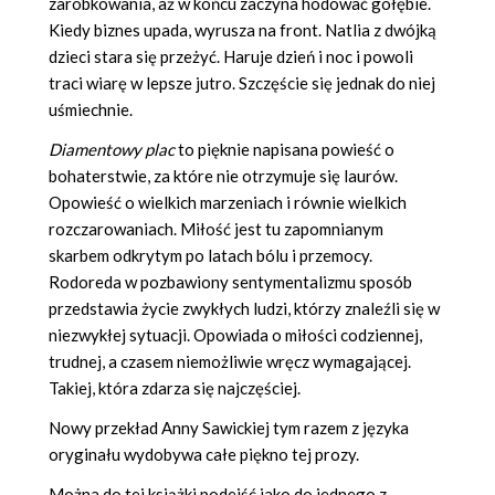
zarobkowania, aż w końcu zaczyna hodować gołębie.
Kiedy biznes upada, wyrusza na front. Natlia z dwójką
dzieci stara się przeżyć. Haruje dzień i noc i powoli
traci wiarę w lepsze jutro. Szczęście się jednak do niej
uśmiechnie.
Diamentowy plac
to pięknie napisana powieść o
bohaterstwie, za które nie otrzymuje się laurów.
Opowieść o wielkich marzeniach i równie wielkich
rozczarowaniach. Miłość jest tu zapomnianym
skarbem odkrytym po latach bólu i przemocy.
Rodoreda w pozbawiony sentymentalizmu sposób
przedstawia życie zwykłych ludzi, którzy znaleźli się w
niezwykłej sytuacji. Opowiada o miłości codziennej,
trudnej, a czasem niemożliwie wręcz wymagającej.
Takiej, która zdarza się najczęściej.
Nowy przekład Anny Sawickiej tym razem z języka
oryginału wydobywa całe piękno tej prozy.
Można do tej książki podejść jako do jednego z