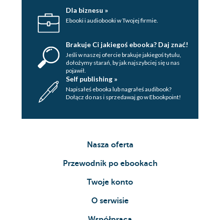
Dla biznesu »
Ebooki i audiobooki w Twojej firmie.
Brakuje Ci jakiegoś ebooka? Daj znać!
Jeśli w naszej ofercie brakuje jakiegoś tytulu,
dołożymy starań, by jak najszybciej się u nas
pojawił.
Self publishing »
Napisałeś ebooka lub nagrałeś audibook?
Dołącz do nas i sprzedawaj go w Ebookpoint!
Nasza oferta
Przewodnik po ebookach
Twoje konto
O serwisie
Współpraca