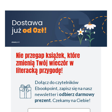
Nie przegap książek, które
zmienią Twój wieczór w
literacką przygodę!
Dołącz do czytelników
Ebookpoint, zapisz się na nasz
newsletter i
odbierz darmowy
prezent
. Czekamy na Ciebie!