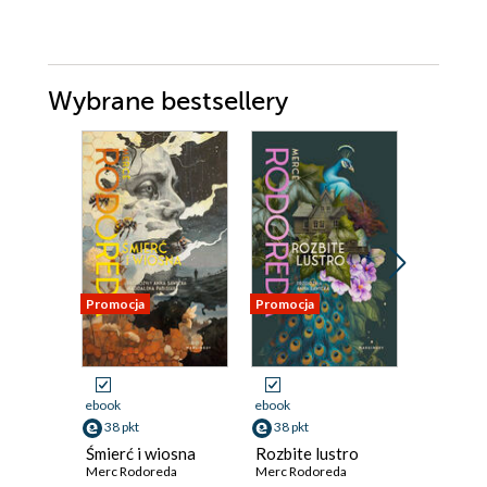
Wybrane bestsellery
Promocja
Promocja
Promocja
ebook
ebook
ebook
38 pkt
38 pkt
34 pkt
Śmierć i wiosna
Rozbite lustro
Mistrzo
Merc Rodoreda
Merc Rodoreda
opowieśc