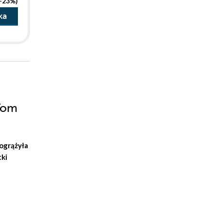
(-23%)
ka
Tom
ogrążyła
tki