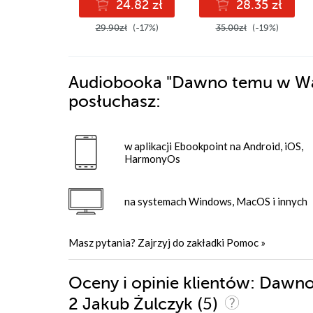
24.82 zł
28.35 zł
29.90zł
(-17%)
35.00zł
(-19%)
Audiobooka
"Dawno temu w War
posłuchasz:
w aplikacji Ebookpoint na Android, iOS,
HarmonyOs
na systemach Windows, MacOS i innych
Masz pytania? Zajrzyj do zakładki
Pomoc
»
Oceny i opinie klientów: Dawn
(5)
2 Jakub Żulczyk