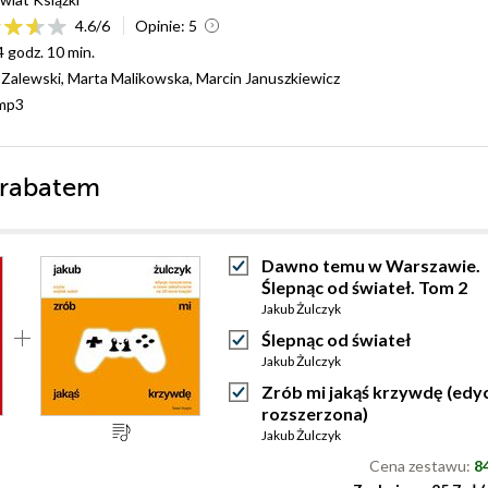
4.6
/
6
Opinie:
5
4 godz. 10 min.
 Zalewski, Marta Malikowska, Marcin Januszkiewicz
mp3
 rabatem
Dawno temu w Warszawie.
Ślepnąc od świateł. Tom 2
Jakub Żulczyk
Ślepnąc od świateł
Jakub Żulczyk
Zrób mi jakąś krzywdę (edy
rozszerzona)
Jakub Żulczyk
Cena zestawu:
84