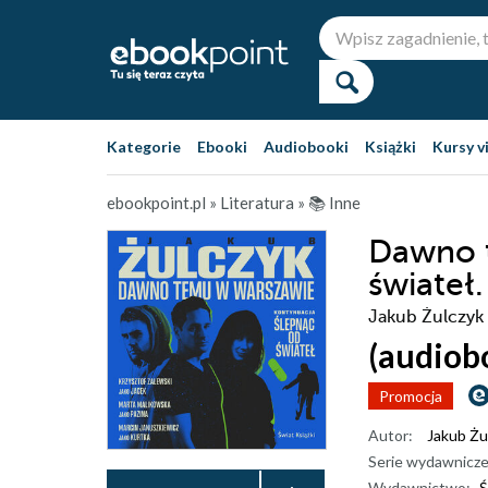
Kategorie
Ebooki
Audiobooki
Książki
Kursy v
ebookpoint.pl
»
Literatura
»
📚 Inne
Dawno 
świateł
Jakub Żulczyk
(audiob
Promocja
Autor:
Jakub Żu
Serie wydawnicze
Wydawnictwo:
Ś