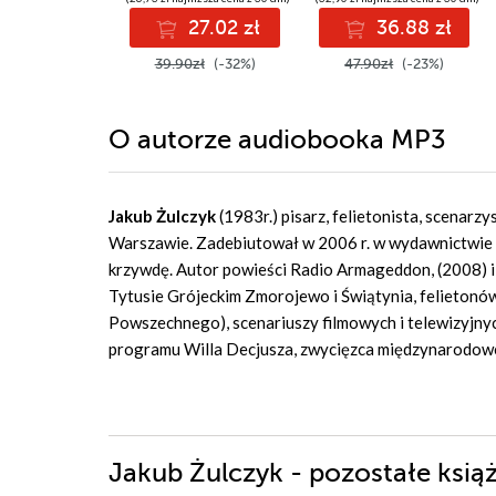
27.02 zł
36.88 zł
39.90zł
(-32%)
47.90zł
(-23%)
O autorze
audiobooka MP3
Jakub Żulczyk
(1983r.) pisarz, felietonista, scenarz
Warszawie. Zadebiutował w 2006 r. w wydawnictwie 
krzywdę. Autor powieści Radio Armageddon, (2008) i
Tytusie Grójeckim Zmorojewo i Świątynia, felietonów 
Powszechnego), scenariuszy filmowych i telewizyjnych
programu Willa Decjusza, zwycięzca międzynarodowe
Jakub Żulczyk - pozostałe książ