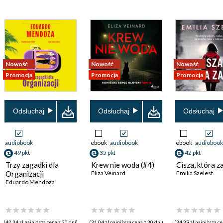
Nowość
Nowość
Nowość
Promocja
Promocja
Promocja
Odsłuchaj
Odsłuchaj
Odsłuchaj
audiobook
ebook
audiobook
ebook
audiobook
49 pkt
35 pkt
42 pkt
Trzy zagadki dla
Krew nie woda (#4)
Cisza, która z
Organizacji
Eliza Veinard
Emilia Szelest
Eduardo Mendoza
(42,34 zł najniższa cena z 30 dni)
(31,04 zł najniższa cena z 30 dni)
(34,39 zł najniższa ce