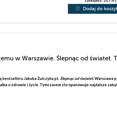
Zyskujesz: 25.7 zł 
Dodaj do koszy
temu w Warszawie. Ślepnąc od świateł. 
ą bestselleru
Jakuba Żulczyka
pt.
Ślepnąc od świateł
. Warszawa p
walka o zdrowie i życie. Tymczasem zło opanowuje najdalsze zaką