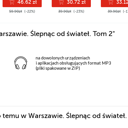
46.62 zł
30.72 zł
33.12
59.90zł
(-22%)
39.90zł
(-23%)
39.90zł
(-1
szawie. Ślepnąc od świateł. Tom 2"
na dowolonych urządzeniach
i aplikacjach obsługujących format MP3
(pliki spakowane w ZIP)
o temu w Warszawie. Ślepnąc od świateł