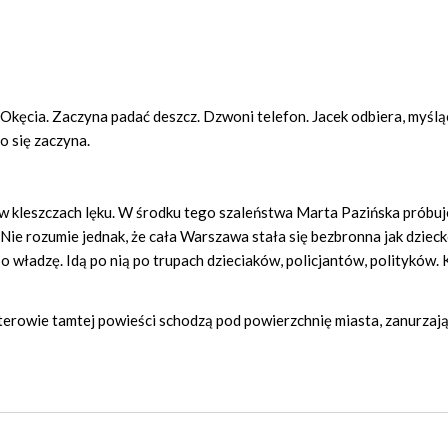
Okęcia. Zaczyna padać deszcz. Dzwoni telefon. Jacek odbiera, myśląc
o się zaczyna.
 w kleszczach lęku. W środku tego szaleństwa Marta Pazińska próbuj
 Nie rozumie jednak, że cała Warszawa stała się bezbronna jak dziecko
i po władzę. Idą po nią po trupach dzieciaków, policjantów, polityków. 
terowie tamtej powieści schodzą pod powierzchnię miasta, zanurzają