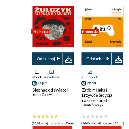
Promocja
Promocja
Odsłuchaj
Odsłuchaj
ebook
audiobook
audiobook
24 pkt
28 pkt
Ślepnąc od świateł
Zrób mi jakąś
Jakub Żulczyk
krzywdę (edycja
rozszerzona)
Jakub Żulczyk
(20,93 zł najniższa cena z 30 dni)
(24,00 zł najniższa cena z 30 dni)