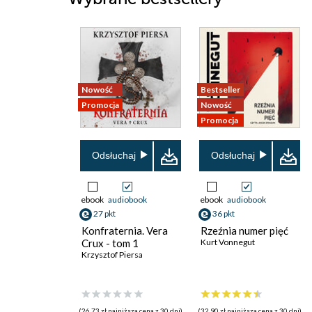
Nowość
Bestseller
Promocja
Nowość
Promocja
Odsłuchaj
Odsłuchaj
ebook
audiobook
ebook
audiobook
27 pkt
36 pkt
Konfraternia. Vera
Rzeźnia numer pięć
Crux - tom 1
Kurt Vonnegut
Krzysztof Piersa
(26,73 zł najniższa cena z 30 dni)
(32,90 zł najniższa cena z 30 dni)