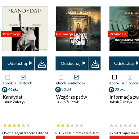
Promocja
Promocja
Promocja
Odsłuchaj
Odsłuchaj
Odsłuchaj
ebook
audiobook
ebook
audiobook
ebook
audiobook
46 pkt
30 pkt
33 pkt
Kandydat
Wzgórze psów
Informacja zw
Jakub Żulczyk
Jakub Żulczyk
Jakub Żulczyk
(46,62 zł najniższa cena z 30 dni)
(31,07 zł najniższa cena z 30 dni)
(27,93 zł najniższa ce