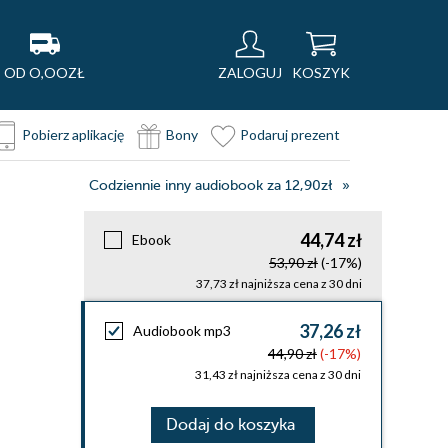
OD O,OOZŁ
ZALOGUJ
KOSZYK
Pobierz aplikację
Bony
Podaruj prezent
Codziennie inny audiobook za 12,90zł
44,74 zł
Ebook
53,90 zł
(-17%)
37,73 zł najniższa cena z 30 dni
37,26 zł
Audiobook mp3
44,90 zł
(-17%)
31,43 zł najniższa cena z 30 dni
Dodaj do koszyka