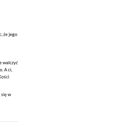
, że jego
e walczyć
. A ci,
Kości
 się w