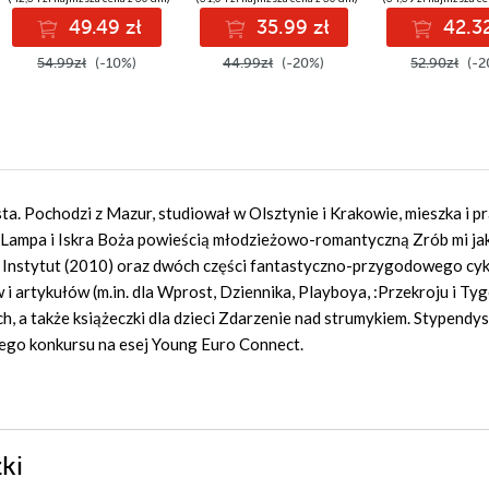
49.49 zł
35.99 zł
42.32
54.99zł
(-10%)
44.99zł
(-20%)
52.90zł
(-2
ysta. Pochodzi z Mazur, studiował w Olsztynie i Krakowie, mieszka i p
Lampa i Iskra Boża powieścią młodzieżowo-romantyczną Zrób mi ja
 Instytut (2010) oraz dwóch części fantastyczno-przygodowego cyk
i artykułów (m.in. dla Wprost, Dziennika, Playboya, :Przekroju i Ty
, a także książeczki dla dzieci Zdarzenie nad strumykiem. Stypendy
go konkursu na esej Young Euro Connect.
ki