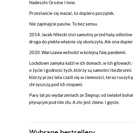
Nadeszło Groźne i Inne.
Przestańcie się mazać, to dopiero początek.
Nie zapinajcie pasów. To bez sensu.
2014. Jacek Nitecki stoi samotny przed halą odlotów 
droga do piekła właśnie się skończyła. Ale ona dopier
2020. Warszawa wchodzi w kolejną falę pandemii.
Lockdown zamyka ludzi w ich domach, w ich głowach,
o życie i godność tych, którzy są samotni i bezbronni.
którzy przez lata czaili się w ciemności, teraz ruszyl
chrzęszczą pod ich stopami.
Parę lat po wydarzeniach ze Ślepnąc od świateł boha
płynącym pod nim złu. A zło jest zimne. I gęste.
Wybrane bestsellery