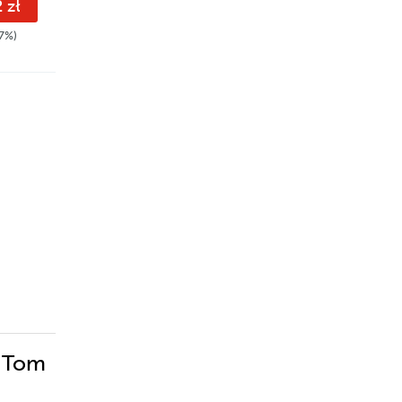
 zł
37.26 zł
33.36 zł
7%)
44.90zł
(-17%)
42.90zł
(-22%)
. Tom