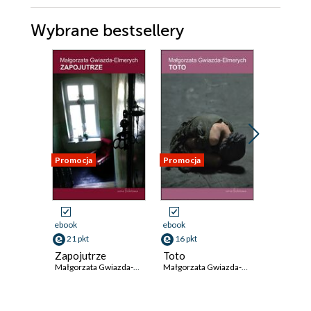
Wybrane bestsellery
Promocja
Promocja
Nowość
Promocja
ebook
ebook
ebook
aud
21 pkt
16 pkt
33 pkt
Zapojutrze
Toto
Nigdy ni
Małgorzata Gwiazda-Elmerych
Małgorzata Gwiazda-Elmerych
Twoja
Samantha 