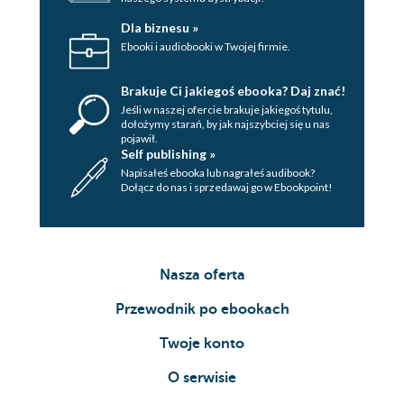
Co jest najcenniejsze, najważniejsze w życiu?
Dla biznesu »
Ebooki i audiobooki w Twojej firmie.
Kłamstwo
od autorki
Brakuje Ci jakiegoś ebooka? Daj znać!
Jeśli w naszej ofercie brakuje jakiegoś tytulu,
nota biograficzna autorki
dołożymy starań, by jak najszybciej się u nas
pojawił.
w serii piętnastka ukazały się
Self publishing »
Napisałeś ebooka lub nagrałeś audibook?
Dołącz do nas i sprzedawaj go w Ebookpoint!
Nasza oferta
Przewodnik po ebookach
Twoje konto
O serwisie