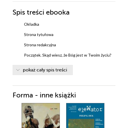
Spis treści
ebooka
Okładka
Strona tytułowa
Strona redakcyjna
Początek. Skąd wiesz, że Bóg jest w Twoim życiu?
Miłość
pokaż cały spis treści
Cierpienie. Jakie są jego granice? Po co cierpimy?
Cuda. Czy tylko Bóg potrafi je czynić, a może tylko
Forma - inne książki
ludzie?
Jak wiele można wybaczyć?
Zdrada. Wyrzeczenie się ideałów. Wyparcie się
wiary