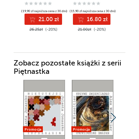
(19,90 zł najniższa cena z 30 dni)
(15,90 zł najniższa cena z 30 dni)
(30,72 zł najni
21.00 zł
16.80 zł
3
26.25zł
(-20%)
21.00zł
(-20%)
39.90z
Zobacz pozostałe książki z serii
Piętnastka
Promocja
Promocja
Promocja