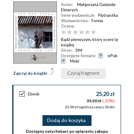
Autor:
Małgorzata Gwiazda-
Elmerych
Serie wydawnicze:
Piętnastka
Wydawnictwo:
Forma
Ocena:
Bądź pierwszym, który oceni tę
książkę
Stron:
394
Dostępne formaty:
ePub
Mobi
Czytaj fragment
Zajrzyj do książki
25,20 zł
Ebook
31,50 zł
(-20%)
23,90 zł najniższa cena z 30 dni
Dodaj do koszyka
Dostępny natychmiast po opłaceniu zakupu