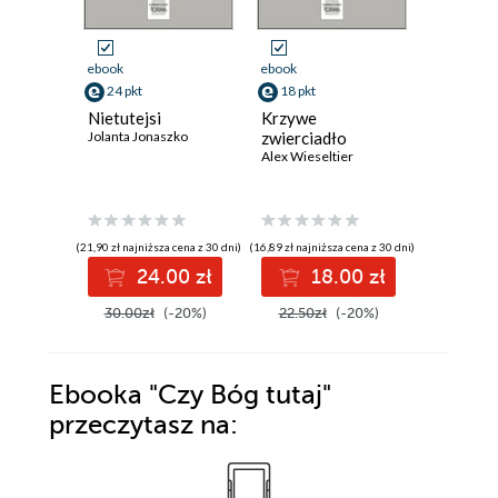
ebook
ebook
ebook
24 pkt
18 pkt
24 pkt
Nietutejsi
Krzywe
Partita
Jolanta Jonaszko
zwierciadło
Sławomir 
Alex Wieseltier
(21,90 zł najniższa cena z 30 dni)
(16,89 zł najniższa cena z 30 dni)
(21,90 zł najni
24.00 zł
18.00 zł
2
30.00zł
(-20%)
22.50zł
(-20%)
30.00z
Ebooka
"Czy Bóg tutaj"
przeczytasz na: