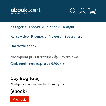
Kategorie
Ebooki
Audiobooki
Książki
Kursy video
Promocje
Nowości
Bestsellery
Darmowe ebooki
ebookpoint.pl
»
Literatura
»
📚 Obyczajowa
Codziennie inna książka za 9,90zł
Czy Bóg tutaj
Małgorzata Gwiazda-Elmerych
(ebook)
Promocja