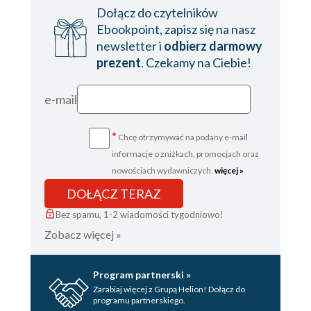
Dołącz do czytelników
Ebookpoint, zapisz się na nasz
newsletter i
odbierz darmowy
prezent
. Czekamy na Ciebie!
e-mail
*
Chcę otrzymywać na podany e-mail
informacje o zniżkach, promocjach oraz
nowościach wydawniczych.
więcej »
DOŁĄCZ TERAZ
Bez spamu, 1-2 wiadomości tygodniowo!
Zobacz więcej »
Program partnerski »
Zarabiaj więcej z Grupą Helion! Dołącz do
programu partnerskiego.