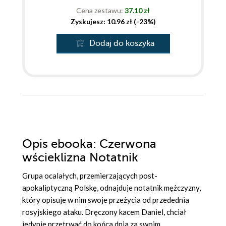
Cena zestawu:
37.10 zł
Zyskujesz: 10.96 zł (-23%)
Dodaj do koszyka
Opis
ebooka
: Czerwona
wścieklizna Notatnik
Grupa ocalałych, przemierzających post-
apokaliptyczną Polskę, odnajduje notatnik mężczyzny,
który opisuje w nim swoje przeżycia od przedednia
rosyjskiego ataku. Dręczony kacem Daniel, chciał
jedynie przetrwać do końca dnia za swoim