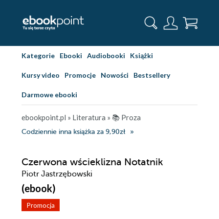
Kategorie
Ebooki
Audiobooki
Książki
Kursy video
Promocje
Nowości
Bestsellery
Darmowe ebooki
ebookpoint.pl
»
Literatura
»
📚 Proza
Codziennie inna książka za 9,90zł
Czerwona wścieklizna Notatnik
Piotr Jastrzębowski
(ebook)
Promocja