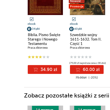
Nowość
Promocja
ebook
ebook
34 pkt
60 pkt
Biblia. Pismo Święte
Szwedzkie wojny
Starego i Nowego
1611-1632. Tom II.
Testamentu
Część 1
Praca zbiorowa
Praca zbiorowa
(75,00 zł najniższa cena z 30 dni)
34.90 zł
60.00 zł
75.00zł
(-20%)
Zobacz pozostałe książki z seri