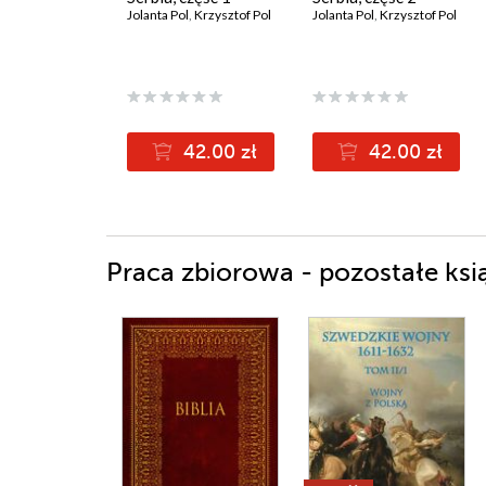
Jolanta Pol
,
Krzysztof Pol
Jolanta Pol
,
Krzysztof Pol
42.00 zł
42.00 zł
Praca zbiorowa - pozostałe ksi