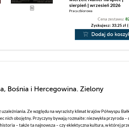
sierpień | wrzesień 2026
Praca zbiorowa
Cena zestawu:
82
Zyskujesz: 33.25 zł 
Dodaj do koszy
ia, Bośnia i Hercegowina. Zielony
z uzależniania. Ze względu na wyrazisty klimat krajów Półwyspu Ba
wobec nich obojętny. Przyczyny bywają rozmaite: niezwykła przyroda – 
historia – także ta najnowsza – czy eklektyczna kultura, w której prz