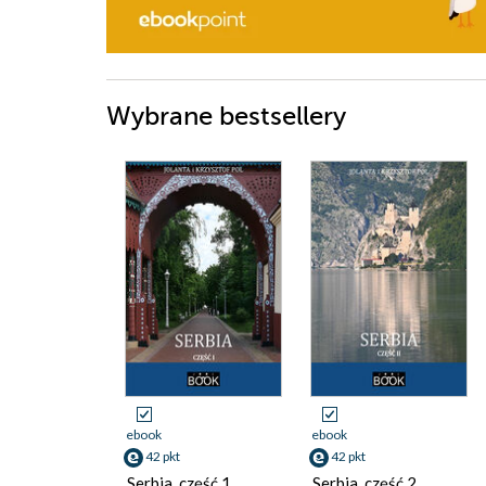
Wybrane bestsellery
ebook
ebook
42 pkt
42 pkt
Serbia, część 1
Serbia, część 2