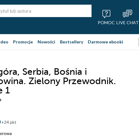
POMOC
LIVE CHAT
ideo
Promocje
Nowości
Bestsellery
Darmowe ebooki
óra, Serbia, Bośnia i
wina. Zielony Przewodnik.
e 1
a
+24 pkt
iorowa