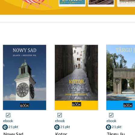
ebook
ebook
ebook
21 pkt
21 pkt
21 pkt
Nowy Sad
Kotor
Târgu Jiu