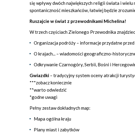
się wpływy dwóch największych religii świata i wiel
spontaniczność mieszkańców, łatwiej będzie zrozumie
Ruszajcie w świat z przewodnikami Michelina!
W trzech częściach Zielonego Przewodnika znajdzieci
Organizacja podróży – informacje przydatne przed 
O krajach... – wiadomości geograficzno-historyczn
Odkrywanie Czarnogóry, Serbii, Bośni i Hercegowiny
Gwiazdki
– tradycyjny system oceny atrakcji turyst
***zobacz koniecznie
**warto odwiedzić
*godne uwagi
Pełny zestaw dokładnych map:
Mapa ogólna kraju
Plany miast i zabytków