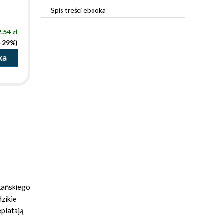
Spis treści
ebooka
.54 zł
(-29%)
ka
łkańskiego
dzikie
eplatają