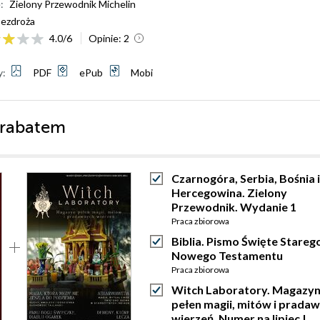
:
Zielony Przewodnik Michelin
ezdroża
4.0
/
6
Opinie:
2
y:
PDF
ePub
Mobi
 rabatem
Czarnogóra, Serbia, Bośnia i
Hercegowina. Zielony
Przewodnik. Wydanie 1
Praca zbiorowa
Biblia. Pismo Święte Starego
Nowego Testamentu
Praca zbiorowa
Witch Laboratory. Magazy
pełen magii, mitów i prada
wierzeń. Numer na lipiec |