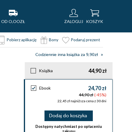
OD O,OOZŁ
ZALOGUJ
KOSZYK
Pobierz aplikację
Bony
Podaruj prezent
Codziennie inna książka za 9,90zł
44,90 zł
Książka
24,70 zł
Ebook
44,90 zł
(-45%)
22,45 zł najniższa cena z 30 dni
Dodaj do koszyka
Dostępny natychmiast po opłaceniu
zakupu