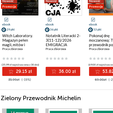
Nowość
Nowość
Nowość
Promocja
Promocja
ebook
ebook
ebook
29 pkt
36 pkt
53 pkt
Witch Laboratory.
Notatnik Literacki 2-
Pokonaj dnę
Magazyn pełen
3(11-12)/2026
moczanową: T
magii, mitów i
EMIGRACJA
przewodnik po
pradawnych wierzeń.
Praca zbiorowa
Praca zbiorowa
bez bólu
Praca zbiorowa
Numer na lipiec |
sierpień | wrzesień
2026
(35,99 zł najniższa cena z 30 dni)
(69,00 zł najniższa ce
29.15 zł
36.00 zł
53.82
35.99zł
(-19%)
69.00zł
(-2
i Zielony Przewodnik Michelin