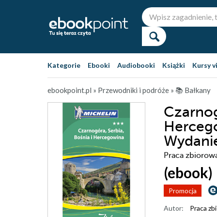
Kategorie
Ebooki
Audiobooki
Książki
Kursy v
ebookpoint.pl
»
Przewodniki i podróże
»
📚 Bałkany
Czarnog
Hercego
Wydani
Praca zbiorow
(ebook)
Promocja
Autor:
Praca zb