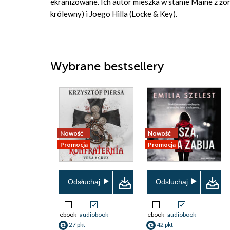
ekranizowane. Ich autor mieszka w stanie Maine z żo
królewny) i Joego Hilla (Locke & Key).
Wybrane bestsellery
Nowość
Nowość
Promocja
Promocja
Odsłuchaj
Odsłuchaj
ebook
audiobook
ebook
audiobook
27 pkt
42 pkt