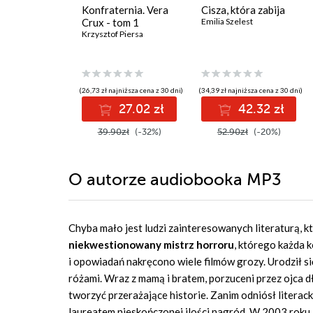
Konfraternia. Vera
Cisza, która zabija
Crux - tom 1
Emilia Szelest
Krzysztof Piersa
(26,73 zł najniższa cena z 30 dni)
(34,39 zł najniższa cena z 30 dni)
27.02 zł
42.32 zł
39.90zł
(-32%)
52.90zł
(-20%)
O autorze
audiobooka MP3
Chyba mało jest ludzi zainteresowanych literaturą, k
niekwestionowany mistrz horroru
, którego każda 
i opowiadań nakręcono wiele filmów grozy. Urodził si
różami. Wraz z mamą i bratem, porzuceni przez ojca d
tworzyć przerażające historie. Zanim odniósł literack
laureatem nieskończonej ilości nagród. W 2003 rok