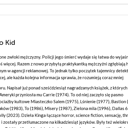
o Kid
ne zwłoki mężczyzny. Policji jego śmierć wydaje się łatwa do wyjaśn
ą coś więcej. Razem z nowo przybyłą praktykantką mężczyźni zgłębiają 
onym w agencji reklamowej. To jednak tylko początek tajemnicy detek
j, ale każda kolejna informacja sprawia, że rozumieją coraz mniej
ru. Napisał już ponad sześćdziesiąt nagradzanych książek, z których
Ameryki przyniosła mu Carrie (1974). To od niej zaczęło się pasmo
ociażby kultowe Miasteczko Salem (1975), Lśnienie (1977), Bastion 
ów (1983), To (1986), Misery (1987), Zielona mila (1996), Dallas 6
y (2023). Dzieła Kinga łączące horror, science fiction, sensację, thri
i zostały przetłumaczone na kilkadziesiąt języków. Były też wielokr