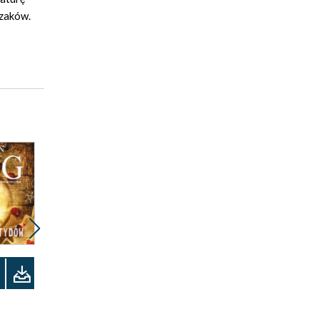
rzaków.
Promocja
Odsłuchaj
ebook
audiobook