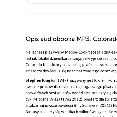
Opis
audiobooka MP3
: Colorad
Na jednej z plaż wyspy Moose-Lookit zostają znalezio
jednak lokalni dziennikarze czują, że kryje się za ni
Colorado Kida, który okazuje się grafikiem zatrudni
amatorzy dowiadują się na temat zmarłego coraz więce
Stephen King
(ur. 1947) nazywany jest Królem Horro
awans z pracownika pralni na najbogatszego pisarza 
prawdziwych bestsellerów wśród nich znalazły się ch
cykl Mroczna Wieża (19822012), Smętarz dla zwierzak
a także najnowsze powieści Billy Summers (2021) i Holl
fantasy rozeszły się w setkach milionów egzemplarzy 