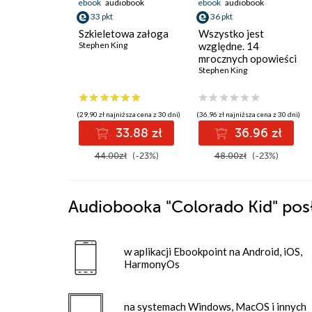
ebook
audiobook
ebook
audiobook
33 pkt
36 pkt
Szkieletowa załoga
Wszystko jest
Stephen King
względne. 14
mrocznych opowieści
Stephen King
(29,90 zł najniższa cena z 30 dni)
(36,96 zł najniższa cena z 30 dni)
33.88 zł
36.96 zł
44.00zł
(-23%)
48.00zł
(-23%)
Audiobooka
"Colorado Kid"
pos
w aplikacji Ebookpoint na Android, iOS,
HarmonyOs
na systemach Windows, MacOS i innych