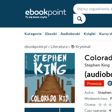
Kategorie
Ebooki
Audiobooki
Książki
Kursy v
ebookpoint.pl
»
Literatura
»
📚 Kryminał
Colorad
Stephen King
(audiob
Promocja
Autor:
Stephen
Wydawnictwo:
P
Ocena:
Czas nagrania:
4