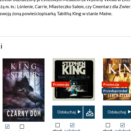
ą m. in.: Lśnienie, Carrie, Miasteczko Salem, czy Cmentarz dla Zwie
swoją żoną powieściopisarką Tabithą King w stanie Maine.
i
Promocja
Promocja
Przedsprzedaż
Odsłuchaj
Odsłuchaj
ebook
audiobook
ebook
audiobook