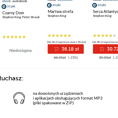
ebook
audiobook
36 pkt
30 pkt
33 pkt
Martwa strefa
Serca Atlant
Czarny Dom
Stephen KIng
Stephen King
Stephen King
,
Peter Straub
(36,18 zł najniższa cena z 30 dni)
(26,90 zł najniższa ce
36.18 zł
30.72
Niedostępna
46.99zł
(-23%)
39.90zł
(-2
łuchasz:
na dowolonych urządzeniach
i aplikacjach obsługujących format MP3
(pliki spakowane w ZIP)