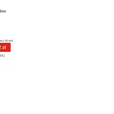
38 pkt
ydów
Talizman
Stephen King
,
Peter Straub
na z 30 dni)
(38,49 zł najniższa cena z 30 dni)
 zł
38.49 zł
3%)
49.99zł
(-23%)