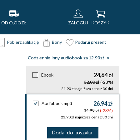
OD O,OOZŁ
ZALOGUJ
KOSZYK
Pobierz aplikację
Bony
Podaruj prezent
Codziennie inny audiobook za 12,90zł
24,64 zł
Ebook
32,00 zł
(-23%)
21,90 zł najniższa cena z 30 dni
26,94 zł
Audiobook mp3
34,99 zł
(-23%)
23,90 zł najniższa cena z 30 dni
Dodaj do koszyka