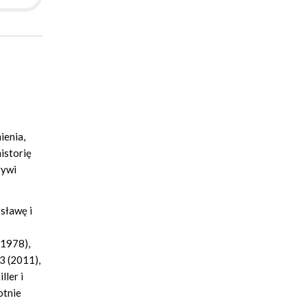
ienia,
historię
tywi
 sławę i
(1978),
3 (2011),
ller i
otnie