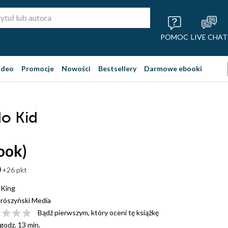
POMOC
LIVE CHAT
ideo
Promocje
Nowości
Bestsellery
Darmowe ebooki
o Kid
ook)
+26 pkt
 King
rószyński Media
Bądź pierwszym, który oceni tę książkę
 godz. 13 min.