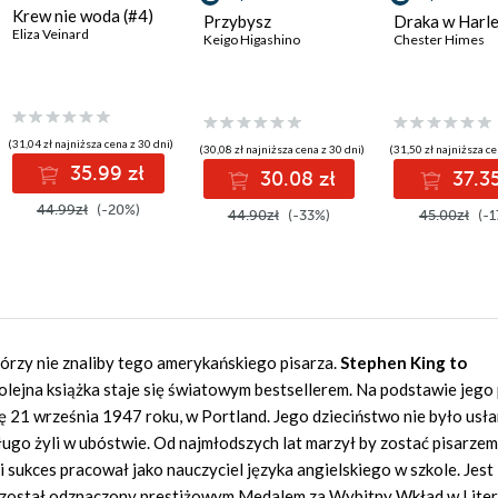
Krew nie woda (#4)
Przybysz
Draka w Harl
Eliza Veinard
Keigo Higashino
Chester Himes
(31,04 zł najniższa cena z 30 dni)
(30,08 zł najniższa cena z 30 dni)
(31,50 zł najniższa ce
35.99 zł
30.08 zł
37.35
44.99zł
(-20%)
44.90zł
(-33%)
45.00zł
(-1
tórzy nie znaliby tego amerykańskiego pisarza.
Stephen King to
kolejna książka staje się światowym bestsellerem. Na podstawie jego
ę 21 września 1947 roku, w Portland. Jego dzieciństwo nie było usł
ługo żyli w ubóstwie. Od najmłodszych lat marzył by zostać pisarzem
i sukces pracował jako nauczyciel języka angielskiego w szkole. Jest
u został odznaczony prestiżowym Medalem za Wybitny Wkład w Lite