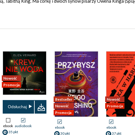
ną, Tabithą King. Ma córkę i dwóch synów pisarzy Owena Kinga (Śpią
Nowość
Promocja
Bestseller
Nowość
Nowość
Promocja
Odsłuchaj
Promocja
ebook
audiobook
ebook
ebook
35 pkt
30 pkt
37 pkt