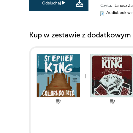
Odsłuchaj
Czyta:
Janusz Za
Audiobook w 
Kup w zestawie z dodatkowym