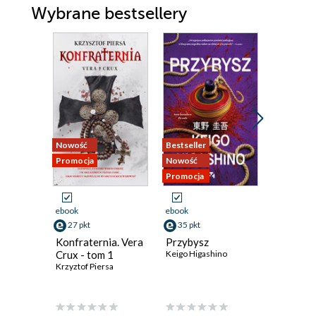
Wybrane bestsellery
Nowość
Bestseller
Nowość
Promocja
Nowość
Promocja
Promocja
ebook
ebook
ebook
aud
27 pkt
35 pkt
19 pkt
Konfraternia. Vera
Przybysz
Krew ni
Crux - tom 1
Keigo Higashino
(#4)
Krzyztof Piersa
Eliza Vein