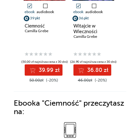
ebook
audiobook
ebook
audiobook
ebook
aud
39 pkt
36 pkt
33 pkt
Ciemność
Witajcie w
Wszyscy
Camilla Grebe
Wieczności
Camilla G
Camilla Grebe
(50,00 zł najniższa cena z 30 dni)
(26,90 zł najniższa cena z 30 dni)
(23,90 zł najni
39.99 zł
36.80 zł
3
50.00zł
(-20%)
46.00zł
(-20%)
41.50z
Ebooka
"Ciemność"
przeczytasz
na: