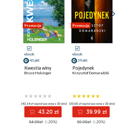
Promocja
Promocja
Promocja
ebook
ebook
ebook
aud
43 pkt
39 pkt
39 pkt
Kwestia winy
Pojedynek
Złe decy
Bruce Holsinger
Krzysztof Domaradzki
Yrsa Sigura
(43,14 zł najniższa cena z 30 dni)
(50,00 zł najniższa cena z 30 dni)
(37,50 zł najni
43.20 zł
39.99 zł
3
54.00zł
(-20%)
50.00zł
(-20%)
50.00z