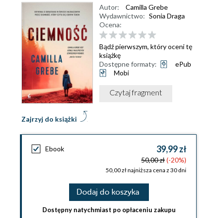
Autor:
Camilla Grebe
Wydawnictwo:
Sonia Draga
Ocena:
Bądź pierwszym, który oceni tę
książkę
Dostępne formaty:
ePub
Mobi
Czytaj fragment
Zajrzyj do książki
39,99 zł
Ebook
50,00 zł
(-20%)
50,00 zł najniższa cena z 30 dni
Dodaj do koszyka
Dostępny natychmiast po opłaceniu zakupu