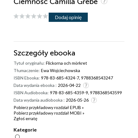
Ciemność Camilla Grebe
Dodaj opinię
Szczegóły
ebooka
Tytuł oryginału:
Flickorna och mörkret
Tłumaczenie:
Ewa Wojciechowska
ISBN Ebooka:
978-83-685-4324-7, 9788368543247
Data wydania ebooka :
2026-04-22
ISBN Audiobooka:
978-83-685-4359-9, 9788368543599
Data wydania audiobooka :
2026-05-26
Pobierz przykładowy rozdział EPUB »
Pobierz przykładowy rozdział MOBI »
Zgłoś erratę
Kategorie