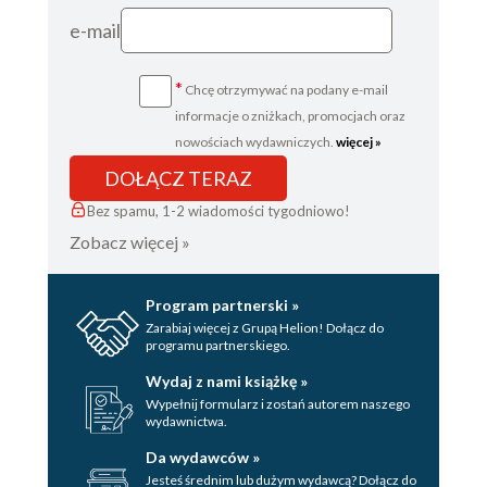
e-mail
*
Chcę otrzymywać na podany e-mail
informacje o zniżkach, promocjach oraz
nowościach wydawniczych.
więcej »
DOŁĄCZ TERAZ
Bez spamu, 1-2 wiadomości tygodniowo!
Zobacz więcej »
Program partnerski »
Zarabiaj więcej z Grupą Helion! Dołącz do
programu partnerskiego.
Wydaj z nami książkę »
Wypełnij formularz i zostań autorem naszego
wydawnictwa.
Da wydawców »
Jesteś średnim lub dużym wydawcą? Dołącz do