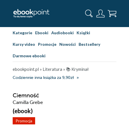
Kategorie
Ebooki
Audiobooki
Książki
Kursy video
Promocje
Nowości
Bestsellery
Darmowe ebooki
ebookpoint.pl
»
Literatura
»
📚 Kryminał
Codziennie inna książka za 9,90zł
Ciemność
Camilla Grebe
(ebook)
Promocja