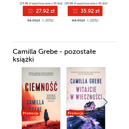
(23,38 zł najniższa cena z 30 dni)
(30,08 zł najniższa cena z 30 dni)
(17,24 zł najni
27.92 zł
35.92 zł
1
34.90zł
(-20%)
44.90zł
(-20%)
24.99z
Camilla Grebe - pozostałe
książki
Promocja
Promocja
Promocja