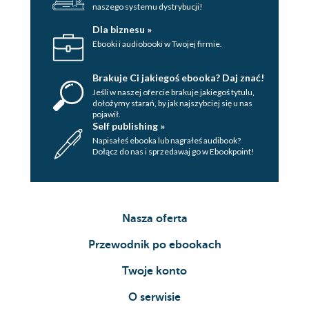
naszego systemu dystrybucji!
Dla biznesu »
Ebooki i audiobooki w Twojej firmie.
Brakuje Ci jakiegoś ebooka? Daj znać!
Jeśli w naszej ofercie brakuje jakiegoś tytulu,
dołożymy starań, by jak najszybciej się u nas
pojawił.
Self publishing »
Napisałeś ebooka lub nagrałeś audibook?
Dołącz do nas i sprzedawaj go w Ebookpoint!
Nasza oferta
Przewodnik po ebookach
Twoje konto
O serwisie