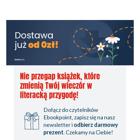
Nie przegap książek, które
zmienią Twój wieczór w
literacką przygodę!
Dołącz do czytelników
Ebookpoint, zapisz się na nasz
newsletter i
odbierz darmowy
prezent
. Czekamy na Ciebie!