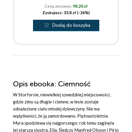
Cena zestawu:
98.20 zł
Zyskujesz: 33.8 zł (-26%)
Dodaj do koszyka
Opis
ebooka
: Ciemność
W Storforsie, niewielkiej szwedzkiej miejscowości,
gdzie zimy są długie i ciemne, w lesie zostaje
odnalezione ciało młodej dziewczyny. Nie ma
wątpliwości, że ją zamordowano. Piętnastoletnia
Myra spodziewa się najgorszego: rok temu zaginęła
jej starsza siostra, Ella. Śledczy Manfred Olsson i Pirjo