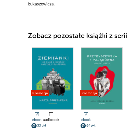
Łukaszewicza.
Zobacz pozostałe książki z serii
Promocja
Promocja
ebook
audiobook
ebook
35 pkt
64 pkt