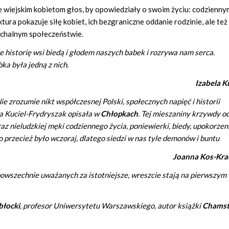
e wiejskim kobietom głos, by opowiedziały o swoim życiu: codzienny
tura pokazuje siłę kobiet, ich bezgraniczne oddanie rodzinie, ale też
archalnym społeczeństwie.
 historię wsi biedą i głodem naszych babek i rozrywa nam serca.
ka była jedną z nich.
Izabela K
e zrozumie nikt współczesnej Polski, społecznych napięć i historii
na Kuciel-Frydryszak opisała w
Chłopkach
. Tej mieszaniny krzywdy o
az nieludzkiej męki codziennego życia, poniewierki, biedy, upokorzen
o przecież było wczoraj, dlatego siedzi w nas tyle demonów i buntu
Joanna Kos-Kra
i powszechnie uważanych za istotniejsze, wreszcie stają na pierwszym
błocki
, profesor Uniwersytetu Warszawskiego, autor książki
Chams