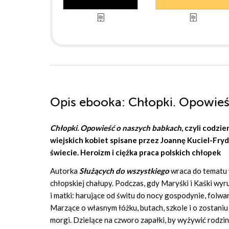
Opis
ebooka
: Chłopki. Opowie
Chłopki. Opowieść o naszych babkach
, czyli codzi
wiejskich kobiet spisane przez
Joannę Kuciel-Fryd
świecie. Heroizm i ciężka praca polskich chłopek
Autorka
Służących do wszystkiego
wraca do tematu w
chłopskiej chałupy. Podczas, gdy Maryśki i Kaśki wyr
i matki: harujące od świtu do nocy gospodynie, folw
Marzące o własnym łóżku, butach, szkole i o zostaniu 
morgi. Dzielące na czworo zapałki, by wyżywić rodzin