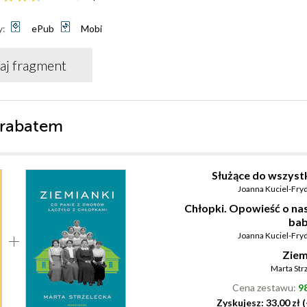
y:
ePub
Mobi
aj fragment
 rabatem
Służące do wszyst
Joanna Kuciel-Fry
Chłopki. Opowieść o na
ba
Joanna Kuciel-Fry
Ziem
Marta Str
Cena zestawu:
98
Zyskujesz: 33,00 zł 