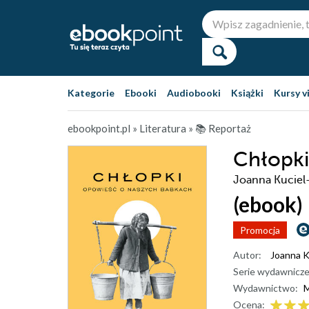
Kategorie
Ebooki
Audiobooki
Książki
Kursy v
ebookpoint.pl
»
Literatura
»
📚 Reportaż
Chłopki
Joanna Kuciel
(ebook)
Promocja
Autor:
Joanna K
Serie wydawnicze
Wydawnictwo:
M
Ocena: