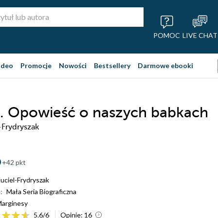
POMOC
LIVE CHAT
ideo
Promocje
Nowości
Bestsellery
Darmowe ebooki
. Opowieść o naszych babkach
-Frydryszak
+42 pkt
uciel-Frydryszak
:
Mała Seria Biograficzna
arginesy
5.6
/
6
Opinie:
16