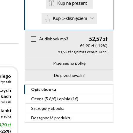
Kup na prezent
Kup 1-kliknięciem
52,57 zł
Audiobook mp3
64,90 zł
(-19%)
51,92 zł najniższa cena z 30 dni
Przenieś na półkę
Do przechowalni
kiego
dryszak
Opis
ebooka
szych
bkach
Ocena (
5.6
/
6
) i opinie (16)
dryszak
Szczegóły
ebooka
ianki
zelecka
Dostępność produktu
,70 zł
(-25%)