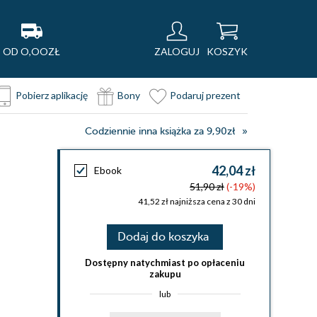
OD O,OOZŁ
ZALOGUJ
KOSZYK
Pobierz aplikację
Bony
Podaruj prezent
Codziennie inna książka za 9,90zł
42,04 zł
Ebook
51,90 zł
(-19%)
41,52 zł najniższa cena z 30 dni
Dodaj do koszyka
Dostępny natychmiast po opłaceniu
zakupu
lub