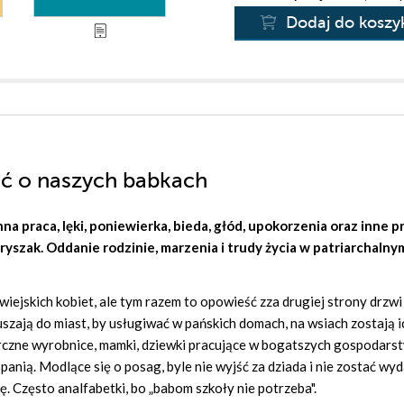
Dodaj do koszy
ść o naszych babkach
enna praca, lęki, poniewierka, bieda, głód, upokorzenia oraz inne 
ryszak
. Oddanie rodzinie, marzenia i trudy życia w patriarchalny
iejskich kobiet, ale tym razem to opowieść zza drugiej strony drzwi
uszają do miast, by usługiwać w pańskich domach, na wsiach zostają i
arczne wyrobnice, mamki, dziewki pracujące w bogatszych gospodars
panią. Modlące się o posag, byle nie wyjść za dziada i nie zostać wy
ę. Często analfabetki, bo „babom szkoły nie potrzeba".