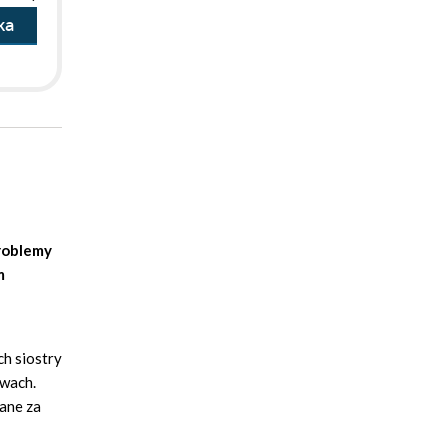
ka
problemy
m
ch siostry
twach.
dane za