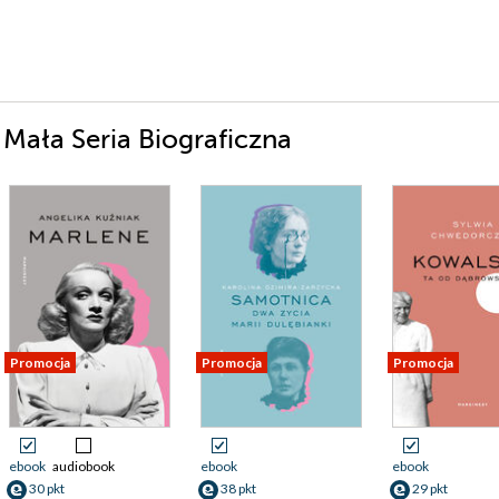
 Mała Seria Biograficzna
Promocja
Promocja
Promocja
ebook
audiobook
ebook
ebook
30 pkt
38 pkt
29 pkt