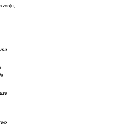
m znoju,
una
d
ia
uze
two