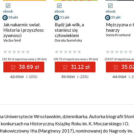
ebook
ebook
ebook
38 pkt
31 pkt
35 pkt
Jak nakarmic swiat.
Bądź jak wilk, a
Mężczyzna o t
Historia i przyszłosc
staniesz się
twarzy
zywnosci
człowiekiem
Sonia Kronlund
Vaclav Smil
Dorota Sumińska
(33,10 zł najniższa cena z 30 dni)
(30,72 zł najniższa cena z 30 dni)
(34,57 zł najniższa ce
38.69 zł
31.12 zł
35.02
42.99zł
(-10%)
39.90zł
(-22%)
44.90zł
(-2
a Uniwersytecie Wrocławskim, dziennikarka. Autorka biografii Słoni
konkursach na Historyczną Książkę Roku im. K. Moczarskiego i O.
 Iłłakowiczówny Iłła (Marginesy 2017), nominowanej do Nagrody im.