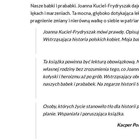
Nasze babki i prababki. Joanna Kuciel-Frydryszak daj
lękach i marzeniach. Ta mocna, głęboko dotykająca lek
pragnienie zmiany i nierówną walkę o siebie w patri
Joanna Kuciel-Frydryszak mówi prawdę. Opisuje
Wstrząsająca historia polskich kobiet. Moja bab
Ta książka powinna być lekturą obowiązkową. Ni
własnej rodziny bez zrozumienia tego, co Joan
kołyski i heroizmu aż po grób. Wstrząsający obr
naszych babek i prababek. Na zegarze historii t
Osoby, których życie stanowiło tło dla histori
planie. Wspaniała i poruszająca książka.
Kacper Po