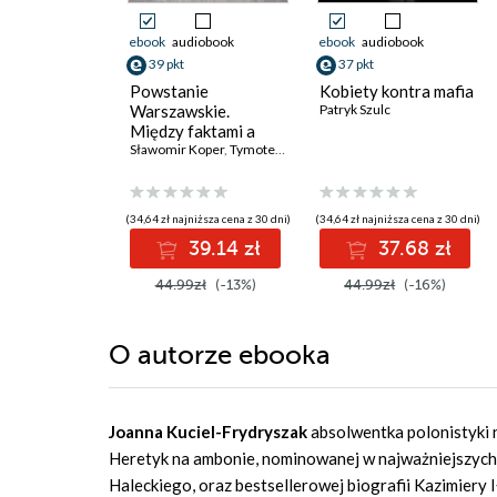
ebook
audiobook
ebook
audiobook
39 pkt
37 pkt
Powstanie
Kobiety kontra mafia
Warszawskie.
Patryk Szulc
Między faktami a
legendą
Sławomir Koper
,
Tymoteusz Pawłowski
(34,64 zł najniższa cena z 30 dni)
(34,64 zł najniższa cena z 30 dni)
39.14 zł
37.68 zł
44.99zł
(-13%)
44.99zł
(-16%)
O autorze
ebooka
Joanna Kuciel-Frydryszak
absolwentka polonistyki n
Heretyk na ambonie, nominowanej w najważniejszych 
Haleckiego, oraz bestsellerowej biografii Kazimiery