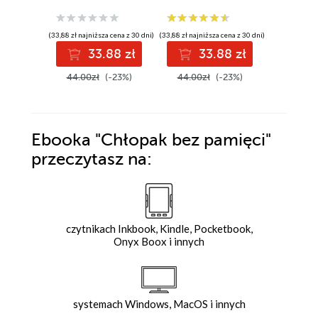
(33,88 zł najniższa cena z 30 dni)
(33,88 zł najniższa cena z 30 dni)
(34,64 zł najni
33.88 zł
33.88 zł
4
44.00zł
(-23%)
44.00zł
(-23%)
44.99z
Ebooka
"Chłopak bez pamięci"
przeczytasz na:
czytnikach Inkbook, Kindle, Pocketbook,
Onyx Boox i innych
systemach Windows, MacOS i innych