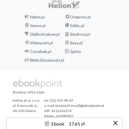
Helion.pl
Onepress.pl
Sensus.pl
Editio.pl
DlaBystrzakow.pl
Bezdroza.pl
Videopoint.pl
Beya.pl
Czytalisek.pl
Sploty
Biblio.Ebookpoint.pl
© Helion 1991-2026
Helion.pl sp. z o.o.
tel. (32) 230-98-63
ul. Kościuszki 1c
e-mail:
[wyświetl email]@ebookpoint.pl
44-100 Gliwice
NIP: 6312636254
Regon: 241989027
Ebook
17,65 zł
Designed with ♥ by
Tonik.pl