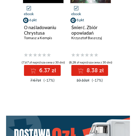
ebook
ebook
ebook
6 pkt
8 pkt
8 pkt
O naśladowaniu
Śmierć. Zbiór
Domek. 
Chrystusa
opowiadań
poezji
Tomasz a Kempis
Krzysztof Baszczyj
Krzysztof 
(7,67 zł najniższa cena z 30 dni)
(8,28 zł najniższa cena z 30 dni)
(8,59 zł najniż
6.37 zł
8.38 zł
8
7.67zł
(-17%)
10.10zł
(-17%)
10.10z