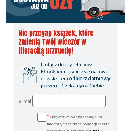
Nie przegap książek, które
zmienią Twój wieczór w
literacką przygodę!
Dołącz do czytelników
Ebookpoint, zapisz się na nasz
newsletter i
odbierz darmowy
prezent
. Czekamy na Ciebie!
e-mail
*
Chcę otrzymywać na podany e-mail
informacje o zniżkach, promocjach oraz
nowościach wydawniczych.
więcej »