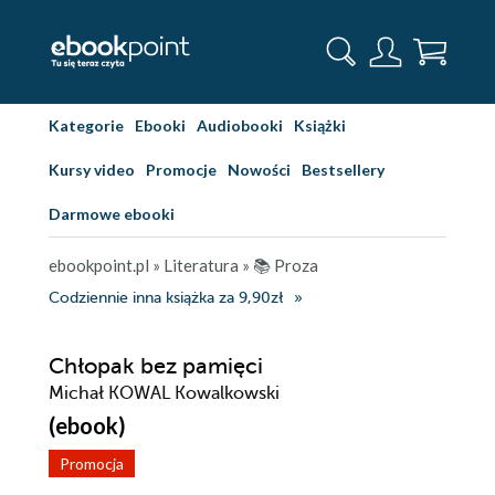
Kategorie
Ebooki
Audiobooki
Książki
Kursy video
Promocje
Nowości
Bestsellery
Darmowe ebooki
ebookpoint.pl
»
Literatura
»
📚 Proza
Codziennie inna książka za 9,90zł
Chłopak bez pamięci
Michał KOWAL Kowalkowski
(ebook)
Promocja