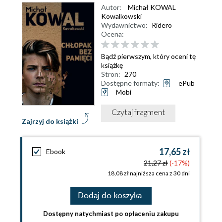
Autor:
Michał KOWAL
Kowalkowski
Wydawnictwo:
Ridero
Ocena:
Bądź pierwszym, który oceni tę
książkę
Stron:
270
Dostępne formaty:
ePub
Mobi
Czytaj fragment
Zajrzyj do książki
17,65 zł
Ebook
21,27 zł
(-17%)
18,08 zł najniższa cena z 30 dni
Dodaj do koszyka
Dostępny natychmiast po opłaceniu zakupu