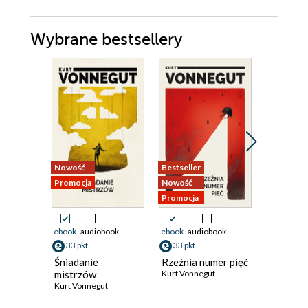
Wybrane bestsellery
Nowość
Bestseller
Nowość
Promocja
Nowość
Promocja
Promocja
ebook
audiobook
ebook
audiobook
ebook
33 pkt
33 pkt
40 pkt
Śniadanie
Rzeźnia numer pięć
Wiedźmy
mistrzów
Kurt Vonnegut
Anya Ber
Kurt Vonnegut