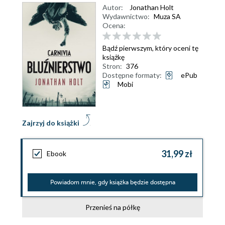
Autor:
Jonathan Holt
Wydawnictwo:
Muza SA
Ocena:
Bądź pierwszym, który oceni tę
książkę
Stron:
376
Dostępne formaty:
ePub
Mobi
Zajrzyj do książki
31,99 zł
Ebook
Powiadom mnie, gdy książka będzie dostępna
Przenieś na półkę