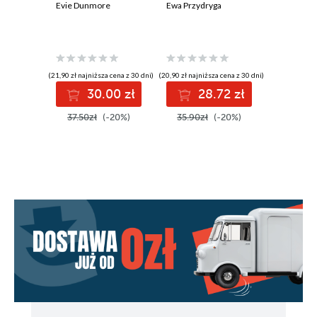
Evie Dunmore
Ewa Przydryga
nad War
Ryszard Ćw
Trzynaście
Czternaście
Piętnaście
(21,90 zł najniższa cena z 30 dni)
(20,90 zł najniższa cena z 30 dni)
(27,39 zł najni
30.00 zł
28.72 zł
2
Szesnaście
37.50zł
(-20%)
35.90zł
(-20%)
34.30z
Siedemnaście
Osiemnaście
Dziewiętnaście
Dwadzieścia
Dwadzieścia jeden
Dwadzieścia dwa
Dwadzieścia trzy
Dwadzieścia cztery