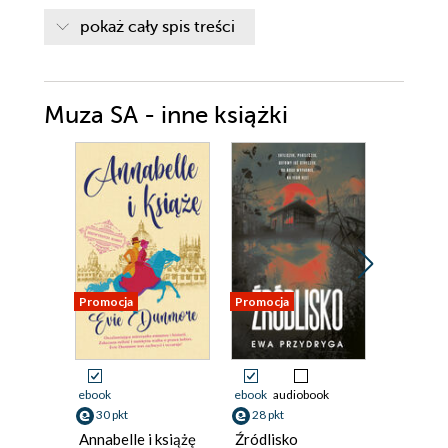
Prolog
pokaż cały spis treści
Jeden
Dwa
Muza SA - inne książki
Trzy
Cztery
Pięć
Sześć
Siedem
Osiem
Promocja
Promocja
Promocja
Dziewięć
Dziesięć
ebook
ebook
audiobook
ebook
aud
Jedenaście
30 pkt
28 pkt
27 pkt
Annabelle i książę
Źródlisko
Upiory s
Dwanaście