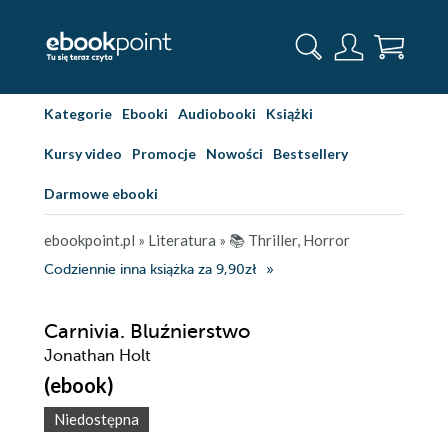
Kategorie
Ebooki
Audiobooki
Książki
Kursy video
Promocje
Nowości
Bestsellery
Darmowe ebooki
ebookpoint.pl
»
Literatura
»
📚 Thriller, Horror
Codziennie inna książka za 9,90zł
Carnivia. Bluźnierstwo
Jonathan Holt
(ebook)
Niedostępna