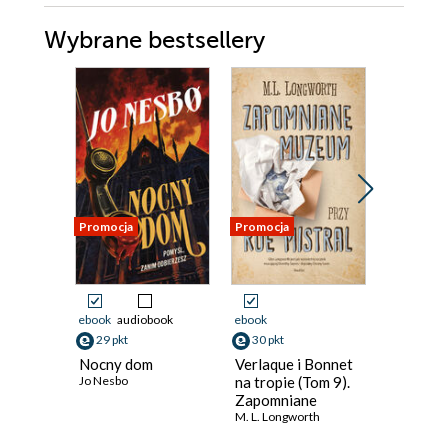
Wybrane bestsellery
Promocja
Promocja
Promocja
ebook
audiobook
ebook
ebook
29 pkt
30 pkt
36 pkt
Nocny dom
Verlaque i Bonnet
Seria o 
Jo Nesbo
na tropie (Tom 9).
Williami
Zapomniane
(Tom 17.
muzeum przy rue
M. L. Longworth
Jorn Lier 
Mistral