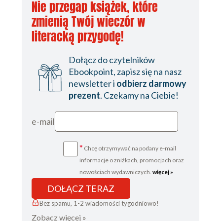
Nie przegap książek, które
Dwadzieścia pięć
zmienią Twój wieczór w
Dwadzieścia sześć
literacką przygodę!
Dwadzieścia siedem
Dołącz do czytelników
Dwadzieścia osiem
Ebookpoint, zapisz się na nasz
Dwadzieścia dziewięć
newsletter i
odbierz darmowy
prezent
. Czekamy na Ciebie!
Trzydzieści
Trzydzieści jeden
e-mail
Trzydzieści dwa
*
Chcę otrzymywać na podany e-mail
Trzydzieści trzy
informacje o zniżkach, promocjach oraz
Trzydzieści cztery
nowościach wydawniczych.
więcej »
Trzydzieści pięć
DOŁĄCZ TERAZ
Trzydzieści sześć
Bez spamu, 1-2 wiadomości tygodniowo!
Zobacz więcej »
Trzydzieści siedem