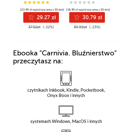
(23,90 zł najniższa cena z 30 dni)
(18,90 zł najniższa cena z 30 dni)
(24,00 zł najni
29.27 zł
30.79 zł
3
37.52zł
(-22%)
39.99zł
(-23%)
47.99z
Ebooka
"Carnivia. Bluźnierstwo"
przeczytasz na:
czytnikach Inkbook, Kindle, Pocketbook,
Onyx Boox i innych
systemach Windows, MacOS i innych