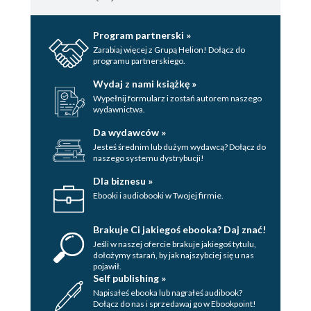
Trzydzieści osiem
Program partnerski »
Trzydzieści dziewięć
Zarabiaj więcej z Grupą Helion! Dołącz do
programu partnerskiego.
Czterdzieści
Wydaj z nami książkę »
Czterdzieści jeden
Wypełnij formularz i zostań autorem naszego
wydawnictwa.
Czterdzieści dwa
Da wydawców »
Jesteś średnim lub dużym wydawcą? Dołącz do
Czterdzieści trzy
naszego systemu dystrybucji!
Czterdzieści cztery
Dla biznesu »
Ebooki i audiobooki w Twojej firmie.
Czterdzieści pięć
Czterdzieści sześć
Brakuje Ci jakiegoś ebooka? Daj znać!
Jeśli w naszej ofercie brakuje jakiegoś tytulu,
Czterdzieści siedem
dołożymy starań, by jak najszybciej się u nas
pojawił.
Czterdzieści osiem
Self publishing »
Napisałeś ebooka lub nagrałeś audibook?
Czterdzieści dziewięć
Dołącz do nas i sprzedawaj go w Ebookpoint!