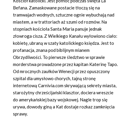
Kościół katolicki. Jest północ podczas święta La
Befana. Zamaskowane postacie tłoczą się na
tramwajach wodnych, sztuczne ognie wybuchają nad
miastem, a w trattoriach aż szumi od rozmów. Na
stopniach kościoła Santa Maria panuje jednak
złowroga cisza. Z Wielkiego Kanału wyłowiono ciało:
kobietę, ubraną w szaty katolickiego księdza. Jest to
profanacja, znana pod biblijnym mianem
Obrzydliwości. To pierwsze śledztwo w sprawie
morderstwa prowadzone przez kapitan Katerinę Tapo.
Od mrocznych zaułków Wenecji przez opuszczony
szpital dla umysłowo chorych, tajną stronę
internetową Carnivia.com skrywającą sekrety miasta,
starożytny chrześcijański klasztor, dociera wreszcie
do amerykańskiej bazy wojskowej. Nagle trop się
urywa, dowody giną a Kat dostaje rozkaz zamknięcia
sprawy.