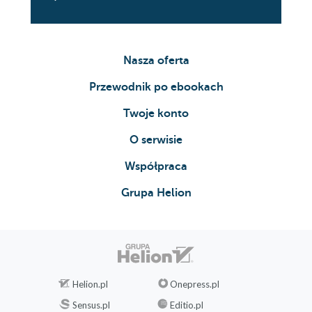
Pięćdziesiąt
Pięćdziesiąt jeden
Nasza oferta
Pięćdziesiąt dwa
Przewodnik po ebookach
Pięćdziesiąt trzy
Pięćdziesiąt cztery
Twoje konto
Pięćdziesiąt pięć
O serwisie
Pięćdziesiąt sześć
Współpraca
Pięćdziesiąt siedem
Grupa Helion
Pięćdziesiąt osiem
Pięćdziesiąt dziewięć
Sześćdziesiąt
Helion.pl
Onepress.pl
Sześćdziesiąt jeden
Sensus.pl
Editio.pl