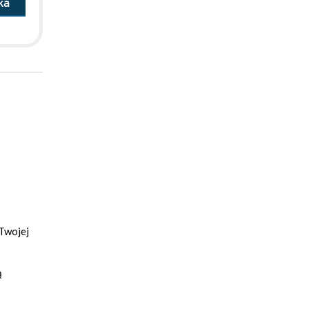
ka
 Twojej
ą