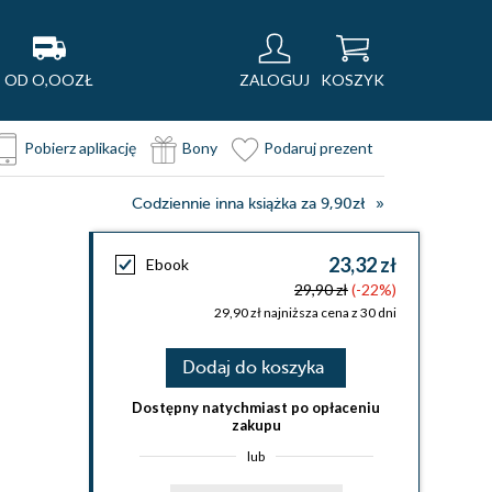
OD O,OOZŁ
ZALOGUJ
KOSZYK
Pobierz aplikację
Bony
Podaruj prezent
Codziennie inna książka za 9,90zł
23,32 zł
Ebook
29,90 zł
(-22%)
29,90 zł najniższa cena z 30 dni
Dodaj do koszyka
Dostępny natychmiast po opłaceniu
zakupu
lub