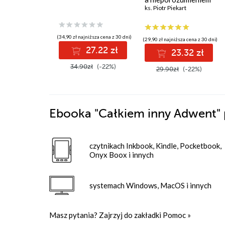
ks. Piotr Piekart
(34,90 zł najniższa cena z 30 dni)
(29,90 zł najniższa cena z 30 dni)
27.22 zł
23.32 zł
34.90zł
(-22%)
29.90zł
(-22%)
Ebooka
"Całkiem inny Adwent"
czytnikach Inkbook, Kindle, Pocketbook,
Onyx Boox i innych
systemach Windows, MacOS i innych
Masz pytania? Zajrzyj do zakładki
Pomoc
»