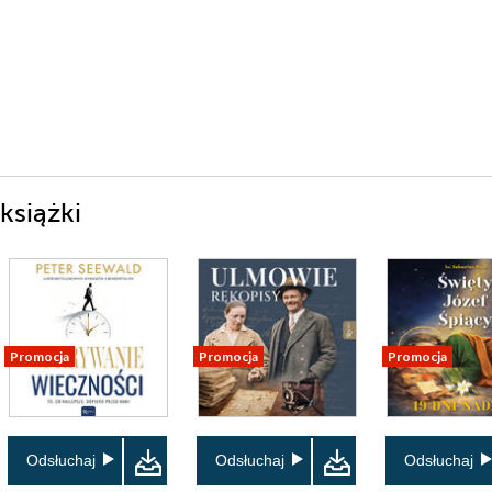
książki
Promocja
Promocja
Promocja
Odsłuchaj
Odsłuchaj
Odsłuchaj