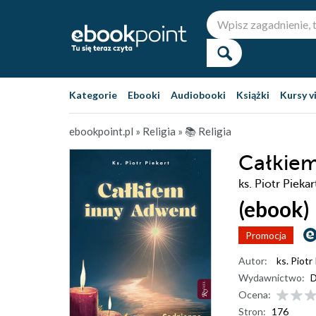
Kategorie
Ebooki
Audiobooki
Książki
Kursy v
ebookpoint.pl
»
Religia
»
📚 Religia
Całkiem
ks. Piotr Piekar
(ebook)
Promocja
Autor:
ks. Piotr
Wydawnictwo:
D
Ocena:
Stron:
176