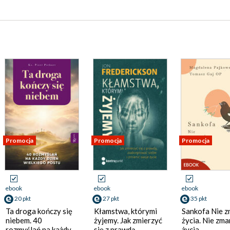
Promocja
Promocja
Promocja
ebook
ebook
ebook
20 pkt
27 pkt
35 pkt
Ta droga kończy się
Kłamstwa, którymi
Sankofa Nie z
niebem. 40
żyjemy. Jak zmierzyć
życia. Nie zma
rozmyślań na każdy
się z prawdą,
życia