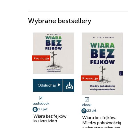
Wybrane bestsellery
Promocja
Promocja
Odsłuchaj
audiobook
ebook
27 pkt
23 pkt
Wiara bez fejków
Wiara bez fejków.
ks. Piotr Piekart
Miedzy pobożnością
a nieporozumieniem