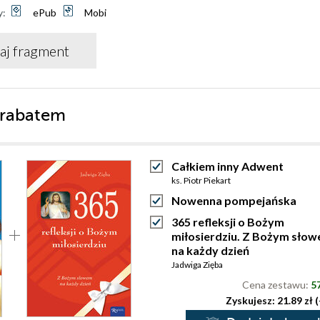
y:
ePub
Mobi
aj fragment
 rabatem
Całkiem inny Adwent
ks. Piotr Piekart
Nowenna pompejańska
365 refleksji o Bożym
miłosierdziu. Z Bożym sło
na każdy dzień
Jadwiga Zięba
Cena zestawu:
57
Zyskujesz: 21.89 zł 