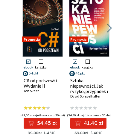
Promocja
Promocja
Promocja
ebook
książka
ebook
książka
ebook
54 pkt
41 pkt
33 pkt
C# od podszewki.
Sztuka
Szczodr
Wydanie II
niepewności. Jak
Elżbieta C
Jon Skeet
ryzyko, przypadek i
niewiedzę przekuć
David Spiegelhalter
we własną siłę
(49,50 zł najniższa cena z 30 dni)
(34,50 zł najniższa cena z 30 dni)
(29,90 zł najni
54.45 zł
41.40 zł
3
99.00zł
(-45%)
69.00zł
(-40%)
44.00z