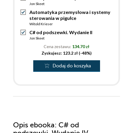
Jon Skeet
Automatyka przemysłowa i systemy
sterowania w pigułce
Witold Krieser
C# od podszewki. Wydanie II
Jon Skeet
Cena zestawu:
134.70 zł
Zyskujesz: 123.2 zł (-48%)
Dodaj do koszyka
Opis
ebooka
: C# od