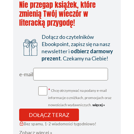
Nie przegap książek, które
jednego wyrażenia 118
zmienią Twój wieczór w
3.4. Typy anonimowe 118
literacką przygodę!
3.4.1. Składnia i podstawy działania 119
3.4.2. Typ generowany przez kompilator
121
Dołącz do czytelników
3.4.3. Ograniczenia 122
Ebookpoint, zapisz się na nasz
newsletter i
odbierz darmowy
3.5. Wyrażenia lambda 123
prezent
. Czekamy na Ciebie!
3.5.1. Składnia wyrażeń lambda 124
3.5.2. Przechwytywanie zmiennych 126
e-mail
3.5.3. Drzewa wyrażeń 133
3.6. Metody rozszerzające 135
*
Chcę otrzymywać na podany e-mail
3.6.1. Deklarowanie metody
informacje o zniżkach, promocjach oraz
rozszerzającej 136
nowościach wydawniczych.
więcej »
3.6.2. Wywoływanie metod
rozszerzających 136
DOŁĄCZ TERAZ
3.6.3. Łączenie wywołań metod w
Bez spamu, 1-2 wiadomości tygodniowo!
łańcuch 138
Zobacz więcej »