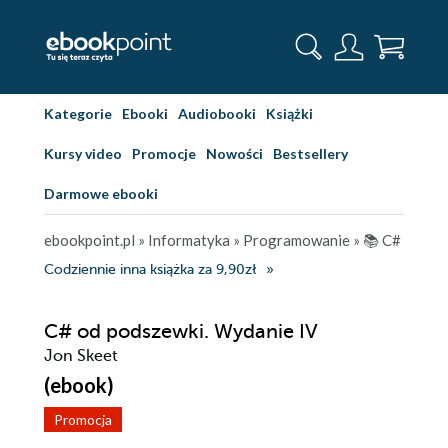
Kategorie
Ebooki
Audiobooki
Książki
Kursy video
Promocje
Nowości
Bestsellery
Darmowe ebooki
ebookpoint.pl
»
Informatyka
»
Programowanie
»
📚 C#
Codziennie inna książka za 9,90zł
C# od podszewki. Wydanie IV
Jon Skeet
(ebook)
Promocja