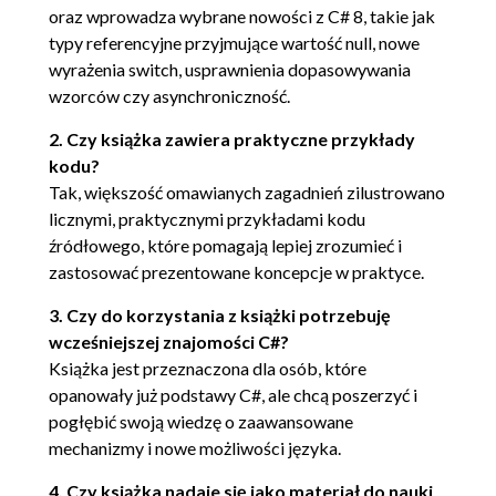
2.1.4. Wnioskowanie typu argumentów
oraz wprowadza wybrane nowości z C# 8, takie jak
określających typ w metodach 60
typy referencyjne przyjmujące wartość null, nowe
2.1.5. Ograniczenia typów 62
wyrażenia switch, usprawnienia dopasowywania
2.1.6. Operatory default i typeof 64
wzorców czy asynchroniczność.
2.1.7. Inicjowanie typów generycznych i
ich stan 67
2. Czy książka zawiera praktyczne przykłady
kodu?
2.2. Typy bezpośrednie przyjmujące wartość null 69
Tak, większość omawianych zagadnień zilustrowano
2.2.1. Cel - reprezentowanie braku
licznymi, praktycznymi przykładami kodu
informacji 69
źródłowego, które pomagają lepiej zrozumieć i
2.2.2. Wsparcie w środowisku CLR i
zastosować prezentowane koncepcje w praktyce.
platformie - struktura Nullable
70
2.2.3. Obsługa dostępna w języku 74
3. Czy do korzystania z książki potrzebuję
2.3. Uproszczone tworzenie delegatów 80
wcześniejszej znajomości C#?
Książka jest przeznaczona dla osób, które
2.3.1. Konwersje grupy metod 81
opanowały już podstawy C#, ale chcą poszerzyć i
2.3.2. Metody anonimowe 81
pogłębić swoją wiedzę o zaawansowane
2.3.3. Zgodność delegatów 83
mechanizmy i nowe możliwości języka.
2.4. Iteratory 84
4. Czy książka nadaje się jako materiał do nauki
2.4.1. Wprowadzenie do iteratorów 85