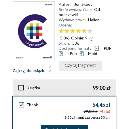
Autor:
Jon Skeet
Serie wydawnicze:
Od
podszewki
Wydawnictwo:
Helion
Ocena:
5.0
/
6
Opinie:
9
Stron:
536
Dostępne formaty:
PDF
ePub
Mobi
Czytaj fragment
Zajrzyj do książki
99,00 zł
Książka
54,45 zł
Ebook
99,00 zł
(-45%)
49,50 zł najniższa cena z 30 dni