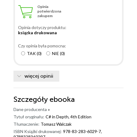
Opinia
potwierdzona
zakupem
Opinia dotyczy produktu:
ksiązka drukowana
Czy opinia była pomocna:
TAK
(
0
)
NIE
(
0
)
więcej opinii
Szczegóły
ebooka
Dane producenta
»
Tytuł oryginału:
C# in Depth, 4th Edition
Tłumaczenie:
Tomasz Walczak
ISBN Książki drukowanej:
978-83-283-6029-7,
9788328360297