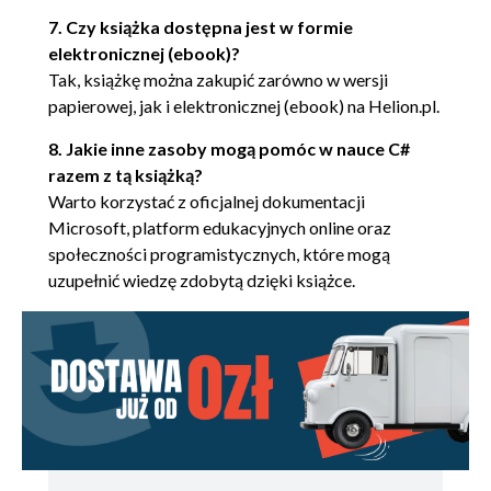
Rozdział 3. C# 3 - technologia LINQ i wszystko, co z nią
związane 107
7. Czy książka dostępna jest w formie
elektronicznej (ebook)?
3.1. Automatycznie implementowane właściwości
Tak, książkę można zakupić zarówno w wersji
108
papierowej, jak i elektronicznej (ebook) na Helion.pl.
3.2. Niejawne określanie typów 108
8. Jakie inne zasoby mogą pomóc w nauce C#
3.2.1. Terminologia związana z typami
razem z tą książką?
109
Warto korzystać z oficjalnej dokumentacji
3.2.2. Zmienne lokalne z typowaniem
Microsoft, platform edukacyjnych online oraz
niejawnym (var) 110
społeczności programistycznych, które mogą
3.2.3. Tablice z niejawnym typowaniem
uzupełnić wiedzę zdobytą dzięki książce.
112
3.3. Inicjalizatory obiektów i kolekcji 113
3.3.1. Wprowadzenie do inicjalizatorów
obiektów i kolekcji 113
3.3.2. Inicjalizatory obiektów 115
3.3.3. Inicjalizatory kolekcji 116
3.3.4. Zalety inicjowania za pomocą