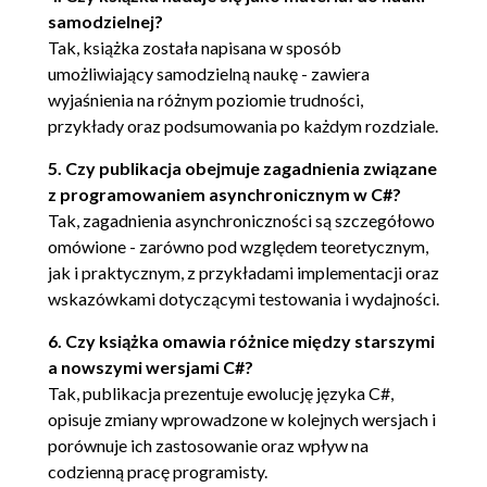
samodzielnej?
2.4.2. Leniwe wykonywanie 86
Tak, książka została napisana w sposób
2.4.3. Przetwarzanie instrukcji yield 87
umożliwiający samodzielną naukę - zawiera
2.4.4. Znaczenie leniwego wykonywania
wyjaśnienia na różnym poziomie trudności,
88
przykłady oraz podsumowania po każdym rozdziale.
2.4.5. Przetwarzanie bloków finally 89
2.4.6. Znaczenie obsługi bloku finally 92
5. Czy publikacja obejmuje zagadnienia związane
2.4.7. Zarys implementacji 93
z programowaniem asynchronicznym w C#?
2.5. Mniej istotne mechanizmy 98
Tak, zagadnienia asynchroniczności są szczegółowo
2.5.1. Typy częściowe 98
omówione - zarówno pod względem teoretycznym,
2.5.2. Klasy statyczne 100
jak i praktycznym, z przykładami implementacji oraz
2.5.3. Inny poziom dostępu do getterów
wskazówkami dotyczącymi testowania i wydajności.
i setterów właściwości 101
6. Czy książka omawia różnice między starszymi
2.5.4. Aliasy przestrzeni nazw 101
a nowszymi wersjami C#?
2.5.5. Dyrektywy pragma 103
Tak, publikacja prezentuje ewolucję języka C#,
2.5.6. Bufory o stałej wielkości 104
opisuje zmiany wprowadzone w kolejnych wersjach i
2.5.7. Atrybut InternalsVisibleTo 105
porównuje ich zastosowanie oraz wpływ na
Podsumowanie 106
codzienną pracę programisty.