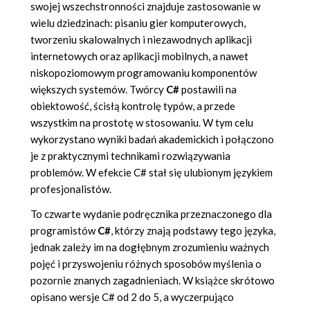
swojej wszechstronności znajduje zastosowanie w
wielu dziedzinach: pisaniu gier komputerowych,
tworzeniu skalowalnych i niezawodnych aplikacji
internetowych oraz aplikacji mobilnych, a nawet
niskopoziomowym programowaniu komponentów
większych systemów. Twórcy
C#
postawili na
obiektowość, ścisłą kontrolę typów, a przede
wszystkim na prostotę w stosowaniu. W tym celu
wykorzystano wyniki badań akademickich i połączono
je z praktycznymi technikami rozwiązywania
problemów. W efekcie C# stał się ulubionym językiem
profesjonalistów.
To czwarte wydanie podręcznika przeznaczonego dla
programistów
C#
, którzy znają podstawy tego języka,
jednak zależy im na dogłębnym zrozumieniu ważnych
pojęć i przyswojeniu różnych sposobów myślenia o
pozornie znanych zagadnieniach. W książce skrótowo
opisano wersje C# od 2 do 5, a wyczerpująco