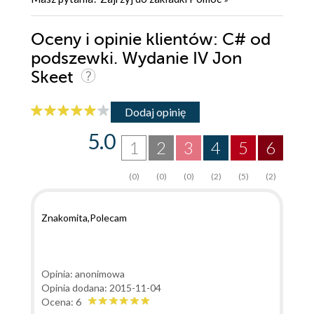
Oceny i opinie klientów: C# od
podszewki. Wydanie IV Jon
Skeet
Dodaj opinię
5.0
1
2
3
4
5
6
(0)
(0)
(0)
(2)
(5)
(2)
Znakomita,Polecam
Opinia: anonimowa
Opinia dodana: 2015-11-04
Ocena: 6