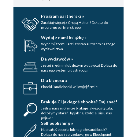
3.7. Wyrażenia reprezentujące zapytania 140
3.7.1. Wyrażenia reprezentujące
Program partnerski »
zapytania są przekształcane z kodu C#
Zarabiaj więcej z Grupą Helion! Dołącz do
na inny kod C# 140
programu partnerskiego.
3.7.2. Zmienne zakresu i identyfikatory
Wydaj z nami książkę »
przezroczyste 141
Wypełnij formularz i zostań autorem naszego
3.7.3. Kiedy stosować poszczególne
wydawnictwa.
składnie w LINQ? 142
Da wydawców »
3.8. Efekt końcowy - technologia LINQ 143
Jesteś średnim lub dużym wydawcą? Dołącz do
naszego systemu dystrybucji!
Podsumowanie 144
Dla biznesu »
Rozdział 4. Zwiększanie współdziałania z innymi
Ebooki i audiobooki w Twojej firmie.
technologiami 145
4.1. Typowanie dynamiczne 146
Brakuje Ci jakiegoś ebooka? Daj znać!
Jeśli w naszej ofercie brakuje jakiegoś tytulu,
4.1.1. Wprowadzenie do typowania
dołożymy starań, by jak najszybciej się u nas
dynamicznego 146
pojawił.
Self publishing »
4.1.2. Dynamiczne operacje poza
Napisałeś ebooka lub nagrałeś audibook?
mechanizmem refleksji 151
Dołącz do nas i sprzedawaj go w Ebookpoint!