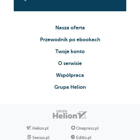
4.1.3. Krótkie spojrzenie na zaplecze
156
4.1.4. Ograniczenia i niespodzianki
związane z typowaniem dynamicznym
Nasza oferta
160
Przewodnik po ebookach
4.1.5. Sugestie dotyczące użytkowania
164
Twoje konto
4.2. Parametry opcjonalne i argumenty nazwane
O serwisie
166
Współpraca
4.2.1. Parametry o wartościach
domyślnych i argumenty z nazwami 167
Grupa Helion
4.2.2. Określanie znaczenia wywołań
metody 168
4.2.3. Wpływ na wersjonowanie 170
4.3. Usprawnienia w zakresie współdziałania z
technologią COM 172
Helion.pl
Onepress.pl
4.3.1. Konsolidacja podzespołów PIA
Sensus.pl
Editio.pl