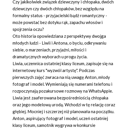
Czy jakikolwiek związek dziewczyny i chłopaka, dwóch
dziewczyn czy dwóch chłopaków, bez względu na
formalny status - przyjacielski bądź romantyczny -
może powstać bez dotyku rąk, zapachu włosów i
spojrzenia oczu?
Oto historia opowiedziana z perspektywy dwojga
młodych ludzi - Liwii i Antona, o byciu, odkrywaniu
siebie, o marzeniach, przyjaźni, miłości i
dramatycznych wyborach u progu życia.
Liwia, uczennica ostatniej klasy liceum, zapisuje się na
internetowy kurs "wyzwól artystę". Podczas
pierwszych zajęć zwraca na nią uwagę Anton, młody
fotograf i model. Wymieniają się numerami telefonu i
rozpoczynają pozakursowe rozmowy na WhatsAppie.
Liwia jest zaaferowana bezpośredniością chłopaka
oraz jego modelową urodą. Wchodzi w tę relację coraz
głębiej. Mocniej i szczerzej niż planowała na początku.
Anton, aspirujący fotograf i model, uczeń ostatniej
klasy liceum, samotnik wygrywa w konkursie