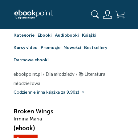
Kategorie
Ebooki
Audiobooki
Książki
Kursy video
Promocje
Nowości
Bestsellery
Darmowe ebooki
ebookpoint.pl
»
Dla młodzieży
»
📚 Literatura
młodzieżowa
Codziennie inna książka za 9,90zł
Broken Wings
Irmina Maria
(ebook)