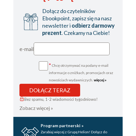
Dołącz do czytelników
Ebookpoint, zapisz się na nasz
newsletter i
odbierz darmowy
prezent
. Czekamy na Ciebie!
e-mail
*
Chcę otrzymywać na podany e-mail
informacje o zniżkach, promocjach oraz
nowościach wydawniczych.
więcej »
DOŁĄCZ TERAZ
Bez spamu, 1-2 wiadomości tygodniowo!
Zobacz więcej »
Program partnerski »
Zarabiaj więcej z Grupą Helion! Dołącz do