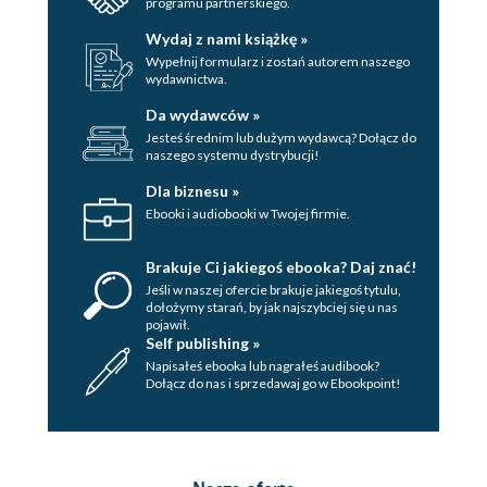
programu partnerskiego.
Wydaj z nami książkę »
Wypełnij formularz i zostań autorem naszego
wydawnictwa.
Da wydawców »
Jesteś średnim lub dużym wydawcą? Dołącz do
naszego systemu dystrybucji!
Dla biznesu »
Ebooki i audiobooki w Twojej firmie.
Brakuje Ci jakiegoś ebooka? Daj znać!
Jeśli w naszej ofercie brakuje jakiegoś tytulu,
dołożymy starań, by jak najszybciej się u nas
pojawił.
Self publishing »
Napisałeś ebooka lub nagrałeś audibook?
Dołącz do nas i sprzedawaj go w Ebookpoint!