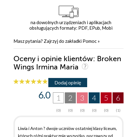
na dowolnych urządzeniach i aplikacjach
obsługujących formaty: PDF, EPub, Mobi
Masz pytania? Zajrzyj do zakładki
Pomoc
»
Oceny i opinie klientów: Broken
Wings Irmina Maria
Dodaj opinię
6.0
1
2
3
4
5
6
(0)
(0)
(0)
(0)
(0)
(1)
Liwia i Anton ? dwoje uczniów ostatniej klasy liceum,
których różni praktycznie wszystko, począwszy od