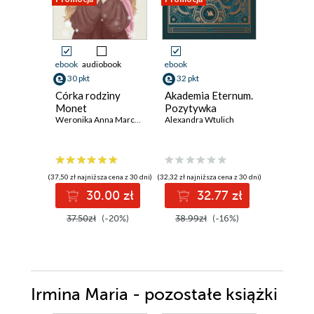
ebook
audiobook
ebook
ebook
30 pkt
32 pkt
29 pkt
Córka rodziny
Akademia Eternum.
Seria M
Monet
Pozytywka
(#2). Wi
Weronika Anna Marczak
Alexandra Wtulich
krańcu c
Amy Spark
(37,50 zł najniższa cena z 30 dni)
(32,32 zł najniższa cena z 30 dni)
(27,64 zł najni
30.00 zł
32.77 zł
2
37.50zł
(-20%)
38.99zł
(-16%)
35.90z
Irmina Maria - pozostałe książki