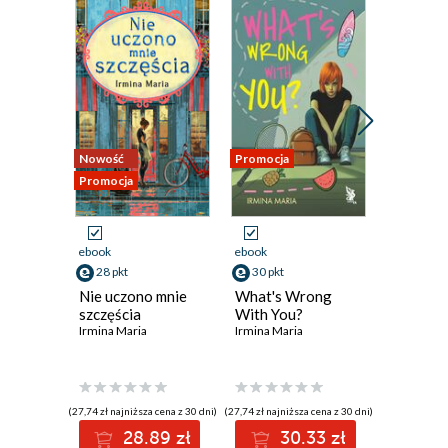
Nowość
Promocja
Promocja
Promocja
ebook
ebook
ebook
28 pkt
30 pkt
27 pkt
Nie uczono mnie
What's Wrong
Broken 
szczęścia
With You?
America
Irmina Maria
Irmina Maria
Irmina Mar
(27,74 zł najniższa cena z 30 dni)
(27,74 zł najniższa cena z 30 dni)
(26,49 zł najni
28.89 zł
30.33 zł
2