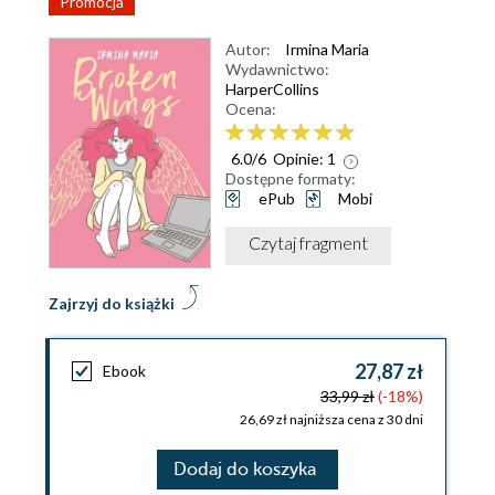
Promocja
Autor:
Irmina Maria
Wydawnictwo:
HarperCollins
Ocena:
6.0
/
6
Opinie:
1
Dostępne formaty:
ePub
Mobi
Czytaj fragment
Zajrzyj do książki
27,87 zł
Ebook
33,99 zł
(-18%)
26,69 zł najniższa cena z 30 dni
Dodaj do koszyka