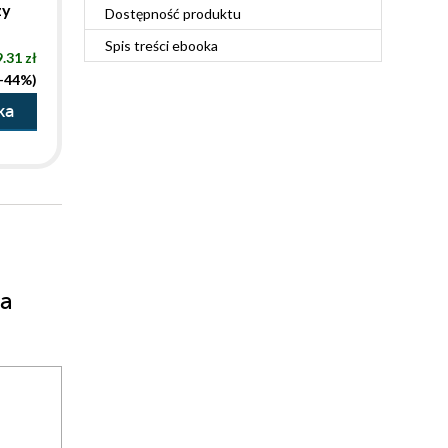
zy
Dostępność produktu
Spis treści
ebooka
.31 zł
(-44%)
ka
ha