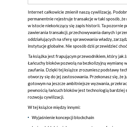
Internet całkowicie zmienił naszą cywilizację. Podo
permanentnie rejestruje transakcje w taki sposób, że 
w istocie niekończący się zapis historii. Ta pozorn
zawierania transakcji, przechowywania danych i prz
oddziałujących na sferę sprawowania władzy, zarządz
instytucje globalne. Nie sposób dziś przewidzieć choć
Ta książka jest frapującym przewodnikiem, który jak ż
Łańcuchy bloków pozwolą na bezkolizyjną wymianę war
zaufania. Dzięki tej książce zrozumiesz podstawy tech
otworzy się do jej zastosowania. Przekonasz się, że j
gotowym na jeszcze ambitniejsze wyzwania, przekracza
pewnością łańcuch bloków jest technologią bardziej 
rozwoju cywilizacji.
W tej książce między innymi:
Wyjaśnienie koncepcji blockchain