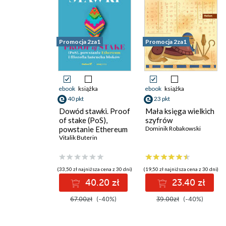
Promocja 2za1
Promocja 2za1
ebook
książka
ebook
książka
40 pkt
23 pkt
Dowód stawki. Proof
Mała księga wielkich
of stake (PoS),
szyfrów
powstanie Ethereum
Dominik Robakowski
i filozofia łańcucha
Vitalik Buterin
bloków
(33,50 zł najniższa cena z 30 dni)
(19,50 zł najniższa cena z 30 dni)
40.20 zł
23.40 zł
67.00zł
(-40%)
39.00zł
(-40%)