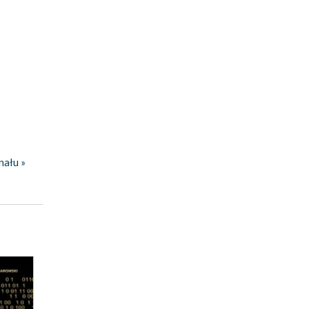
nału »