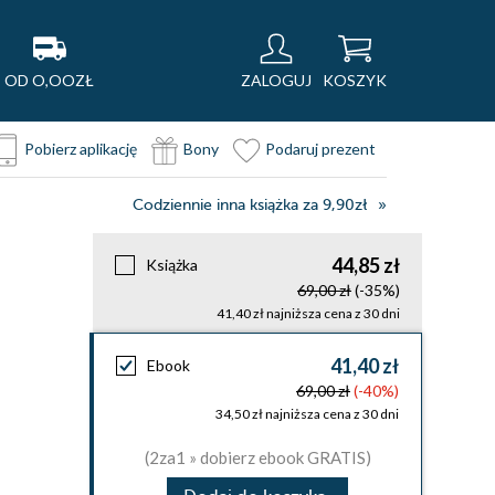
OD O,OOZŁ
ZALOGUJ
KOSZYK
Pobierz aplikację
Bony
Podaruj prezent
Codziennie inna książka za 9,90zł
44,85 zł
Książka
69,00 zł
(-35%)
41,40 zł najniższa cena z 30 dni
41,40 zł
Ebook
69,00 zł
(-40%)
34,50 zł najniższa cena z 30 dni
(2za1 » dobierz ebook GRATIS)