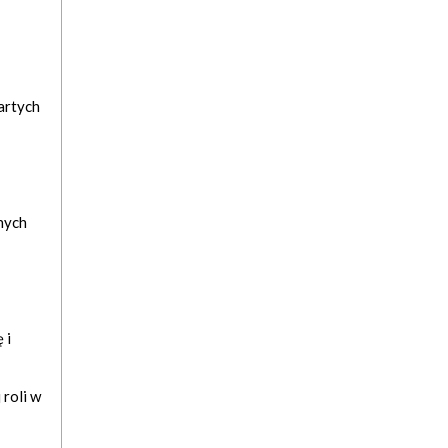
artych
żnych
 i
 roli w