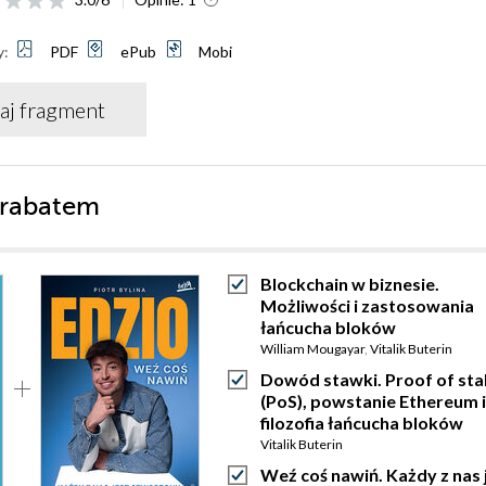
y:
PDF
ePub
Mobi
aj fragment
 rabatem
Blockchain w biznesie.
Możliwości i zastosowania
łańcucha bloków
William Mougayar
,
Vitalik Buterin
Dowód stawki. Proof of sta
(PoS), powstanie Ethereum i
filozofia łańcucha bloków
Vitalik Buterin
Weź coś nawiń. Każdy z nas 