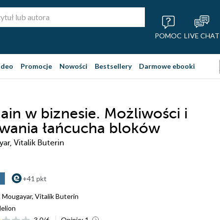
POMOC
LIVE CHAT
ideo
Promocje
Nowości
Bestsellery
Darmowe ebooki
ain w biznesie. Możliwości i
wania łańcucha bloków
r, Vitalik Buterin
+41 pkt
m Mougayar
,
Vitalik Buterin
elion
3.0
/
6
Opinie:
1