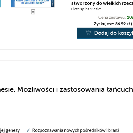
stworzony do wielkich rzec
Piotr Bylina "Edzio"
Cena zestawu:
109
Zyskujesz: 86.59 zł 
Dodaj do koszy
nesie. Możliwości i zastosowania łańcuc
 jej genezy
Rozpoznawania nowych pośredników i branż