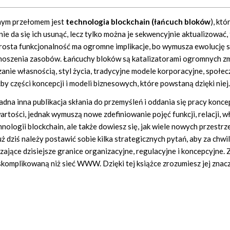
bnym przełomem jest
technologia blockchain (łańcuch bloków
), któ
nie da się ich usunąć, lecz tylko można je sekwencyjnie aktualizować
ie prosta funkcjonalność ma ogromne implikacje, bo wymusza ewolucj
enoszenia zasobów. Łańcuchy bloków są katalizatorami ogromnych z
anie własnością, styl życia, tradycyjne modele korporacyjne, społec
by części koncepcji i modeli biznesowych, które powstaną dzięki niej.
adna inna publikacja skłania do przemyśleń i oddania się pracy konce
tości, jednak wymuszą nowe zdefiniowanie pojęć funkcji, relacji, wł
nologii blockchain, ale także dowiesz się, jak wiele nowych przestrz
uż dziś należy postawić sobie kilka strategicznych pytań, aby za chwi
jące dzisiejsze granice organizacyjne, regulacyjne i koncepcyjne. 
skomplikowaną niż sieć WWW. Dzięki tej książce zrozumiesz jej znacz