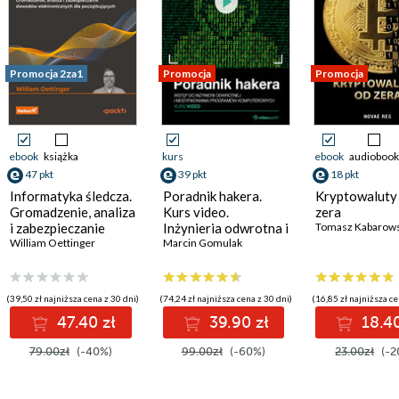
Promocja 2za1
Promocja
Promocja
ebook
książka
kurs
ebook
audiobook
47 pkt
39 pkt
18 pkt
Informatyka śledcza.
Poradnik hakera.
Kryptowaluty
Gromadzenie, analiza
Kurs video.
zera
i zabezpieczanie
Inżynieria odwrotna i
Tomasz Kabarows
dowodów
William Oettinger
modyfikacja
Marcin Gomulak
elektronicznych dla
programów
początkujących.
komputerowych
Wydanie II
(39,50 zł najniższa cena z 30 dni)
(74,24 zł najniższa cena z 30 dni)
(16,85 zł najniższa ce
47.40 zł
39.90 zł
18.40
79.00zł
(-40%)
99.00zł
(-60%)
23.00zł
(-2