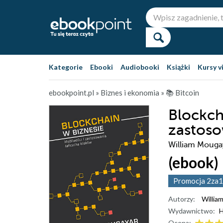
Kategorie
Ebooki
Audiobooki
Książki
Kursy v
ebookpoint.pl
»
Biznes i ekonomia
»
📚 Bitcoin
Blockch
zastoso
William Mougaya
(ebook)
Promocja 2za1
Autorzy:
Willia
Wydawnictwo:
H
Ocena: