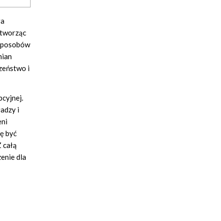
ra
, tworząc
ę sposobów
mian
zeństwo i
pcyjnej.
adzy i
eni
lę być
Z całą
enie dla