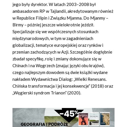
jego były dyrektor. W latach 2003–2008 był
ambasadorem RP w Tajlandii, akredytowanym również
w Republice Filipin i Związku Mjanma. Do Mjanmy –
Birmy – później jeszcze wielokrotnie jeździł.
Specjalizuje się we współczesnych stosunkach
międzynarodowych, w tym w zagadnieniach
globalizacji, tematyce europejskiej oraz rynków i
przemian zachodzących w Azji. Szczególnie dogłębnie
zbadał specyfikę, rolę i zmiany dokonujące się w
Chinach i na Węgrzech (znając języki obu krajów),
czego najlepszym dowodem są dwie książki wydane
nakładem Wydawnictwa Dialog: „Wielki Renesans.
Chińska transformacja i jej konsekwencje” (2018) oraz
„Węgierski syndrom Trianon” (2020).