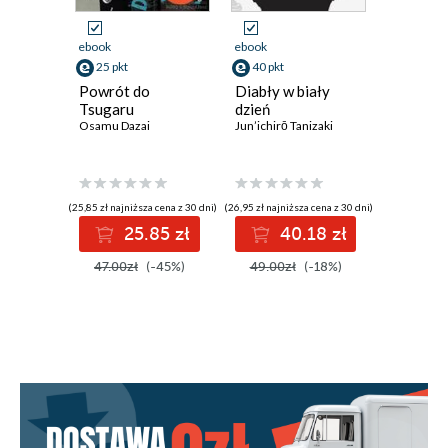
ebook
ebook
ebook
25 pkt
40 pkt
69 pkt
Powrót do
Diabły w biały
WIOSN
Tsugaru
dzień
REWOLU
Osamu Dazai
Jun’ichirō Tanizaki
Walka o
świat 1
Christophe
(25,85 zł najniższa cena z 30 dni)
(26,95 zł najniższa cena z 30 dni)
(63,75 zł najni
25.85 zł
40.18 zł
6
47.00zł
(-45%)
49.00zł
(-18%)
85.00z