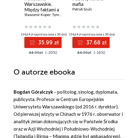
Warszawskie.
mafia
staniesz
Między faktami a
Patryk Szulc
człowie
legendą
Sławomir Koper
,
Tymoteusz Pawłowski
Dorota Su
(34,64 zł najniższa cena z 30 dni)
(34,64 zł najniższa cena z 30 dni)
(30,72 zł najni
35.99 zł
37.68 zł
3
44.99zł
(-20%)
44.99zł
(-16%)
39.90z
O autorze
ebooka
Bogdan Góralczyk
– politolog, sinolog, dyplomata,
publicysta. Profesor w Centrum Europejskim
Uniwersytetu Warszawskiego (od 2016 r. dyrektor).
Od pierwszej wizyty w Chinach w 1976 r. obserwator i
analityk zmian dokonujących się w Państwie Środka
oraz w Azji Wschodniej i Południowo-Wschodniej
(Tajlandia i Birma – Mjanma, gdzie był ambasadorem),