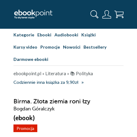
Kategorie
Ebooki
Audiobooki
Książki
Kursy video
Promocje
Nowości
Bestsellery
Darmowe ebooki
ebookpoint.pl
»
Literatura
»
📚 Polityka
Codziennie inna książka za 9,90zł
Birma. Złota ziemia roni łzy
Bogdan Góralczyk
(ebook)
Promocja