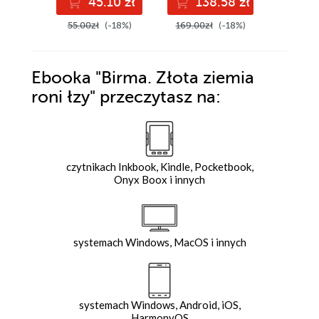
45.10 zł
138.58 zł
4
55.00zł
(-18%)
169.00zł
(-18%)
50.00z
Ebooka
"Birma. Złota ziemia
roni łzy"
przeczytasz na:
czytnikach Inkbook, Kindle, Pocketbook,
Onyx Boox i innych
systemach Windows, MacOS i innych
systemach Windows, Android, iOS,
HarmonyOS