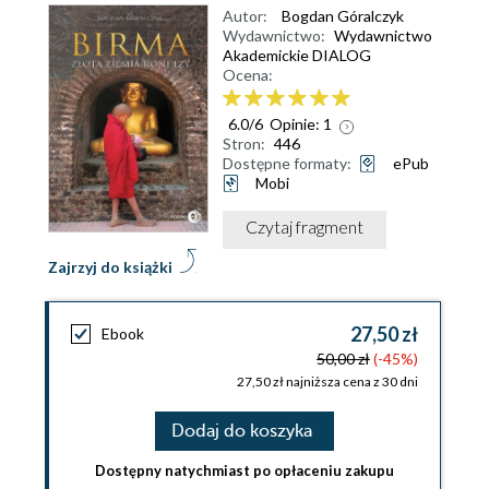
Autor:
Bogdan Góralczyk
Wydawnictwo:
Wydawnictwo
Akademickie DIALOG
Ocena:
6.0
/
6
Opinie:
1
Stron:
446
Dostępne formaty:
ePub
Mobi
Czytaj fragment
Zajrzyj do książki
27,50 zł
Ebook
50,00 zł
(-45%)
27,50 zł najniższa cena z 30 dni
Dodaj do koszyka
Dostępny natychmiast po opłaceniu zakupu