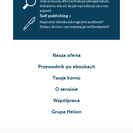
Jeśli w naszej ofercie brakuje jakiegoś tytulu,
dołożymy starań, by jak najszybciej się u nas
pojawił.
Self publishing »
Napisałeś ebooka lub nagrałeś audibook?
Dołącz do nas i sprzedawaj go w Ebookpoint!
Nasza oferta
Przewodnik po ebookach
Twoje konto
O serwisie
Współpraca
Grupa Helion