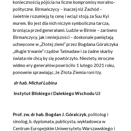
koniecznością pójścia na liczne kompromisy moralno-
polityczne. Birmańczycy – inaczej niż Zachód –
świetnie rozumieją tę cenę i wciąż stoją za Suu Kyi
murem. Bo jest dla nich niczym symboliczna tarcza,
broniąca przed generałami. Ludzie w Birmie – zarówno
Birmańczycy, jak i mniejszości – doskonale pamiętają
uchwycone w „Złotej ziemi” przez Bogdana Góralczyka
„długie trwanie” rządów Tatmadaw i za żadne skarby
świata nie chcą by się powtórzyło. Niestety, mroczne
widmo ery generałów powróciło 1 lutego 2021 roku,
ponownie sprawiając, że Złota Ziemia roni łzy.
dr hab. Michał Lubina
Instytut Bliskiego i Dalekiego Wschodu UJ
Prof. zw. dr hab. Bogdan J. Góralczyk
, politolog i
sinolog, b. dyplomata, publicysta, wykładowca w
Centrum Europejskim Uniwersytetu Warszawskiego i