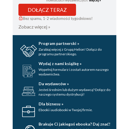
nowościach wydawniczych.
więcej »
DOŁĄCZ TERAZ
Bez spamu, 1-2 wiadomości tygodniowo!
Zobacz więcej »
Program partnerski »
Zarabiaj więcej z Grupą Helion! Dołącz do
programu partnerskiego.
Wydaj z nami książkę »
Wypełnij formularz i zostań autorem naszego
wydawnictwa.
Da wydawców »
Jesteś średnim lub dużym wydawcą? Dołącz do
naszego systemu dystrybucji!
Dla biznesu »
Ebooki i audiobooki w Twojej firmie.
Brakuje Ci jakiegoś ebooka? Daj znać!