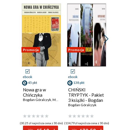
Promocja
Promocja
Promocja
ebook
ebook
ebook
45 pkt
138 pkt
41 pkt
Nowa gra w
CHIŃSKI
OJCZUL
Chińczyka
TRYPTYK - Pakiet
Filary c
Bogdan Góralczyk
,
Marcin Jacoby
3 książki - Bogdan
,
Tomasz Sajewicz
przekle
Góralczyk
Bogdan Góralczyk
Węgró
Bogdan Gó
(30,25 zł najniższa cena z 30 dni)
(134,79 zł najniższa cena z 30 dni)
(27,50 zł najni