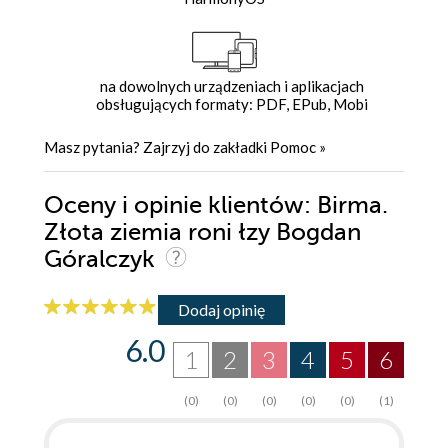
na dowolnych urządzeniach i aplikacjach
obsługujących formaty: PDF, EPub, Mobi
Masz pytania? Zajrzyj do zakładki
Pomoc
»
Oceny i opinie klientów: Birma.
Złota ziemia roni łzy Bogdan
Góralczyk
Dodaj opinię
6.0
1
2
3
4
5
6
(0)
(0)
(0)
(0)
(0)
(1)