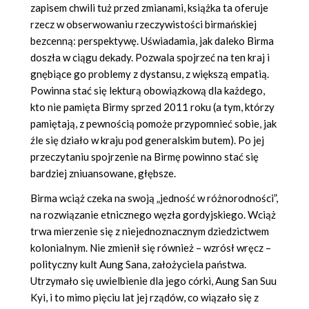
zapisem chwili tuż przed zmianami, książka ta oferuje
rzecz w obserwowaniu rzeczywistości birmańskiej
bezcenną: perspektywę. Uświadamia, jak daleko Birma
doszła w ciągu dekady. Pozwala spojrzeć na ten kraj i
gnębiące go problemy z dystansu, z większą empatią.
Powinna stać się lekturą obowiązkową dla każdego,
kto nie pamięta Birmy sprzed 2011 roku (a tym, którzy
pamiętają, z pewnością pomoże przypomnieć sobie, jak
źle się działo w kraju pod generalskim butem). Po jej
przeczytaniu spojrzenie na Birmę powinno stać się
bardziej zniuansowane, głębsze.
Birma wciąż czeka na swoją „jedność w różnorodności”,
na rozwiązanie etnicznego węzła gordyjskiego. Wciąż
trwa mierzenie się z niejednoznacznym dziedzictwem
kolonialnym. Nie zmienił się również – wzrósł wręcz –
polityczny kult Aung Sana, założyciela państwa.
Utrzymało się uwielbienie dla jego córki, Aung San Suu
Kyi, i to mimo pięciu lat jej rządów, co wiązało się z