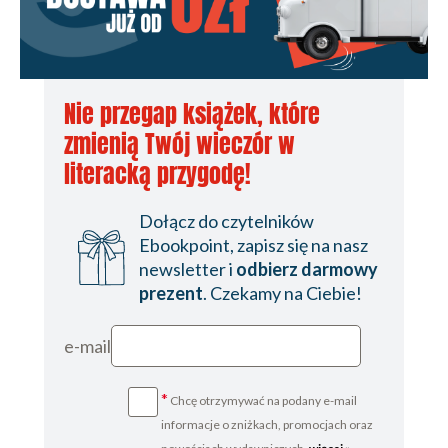
Nie przegap książek, które
zmienią Twój wieczór w
literacką przygodę!
Dołącz do czytelników
Ebookpoint, zapisz się na nasz
newsletter i
odbierz darmowy
prezent
. Czekamy na Ciebie!
e-mail
*
Chcę otrzymywać na podany e-mail
informacje o zniżkach, promocjach oraz