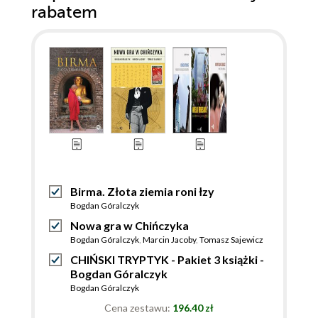
rabatem
Birma. Złota ziemia roni łzy
Bogdan Góralczyk
Nowa gra w Chińczyka
Bogdan Góralczyk
,
Marcin Jacoby
,
Tomasz Sajewicz
CHIŃSKI TRYPTYK - Pakiet 3 książki -
Bogdan Góralczyk
Bogdan Góralczyk
Cena zestawu:
196.40 zł