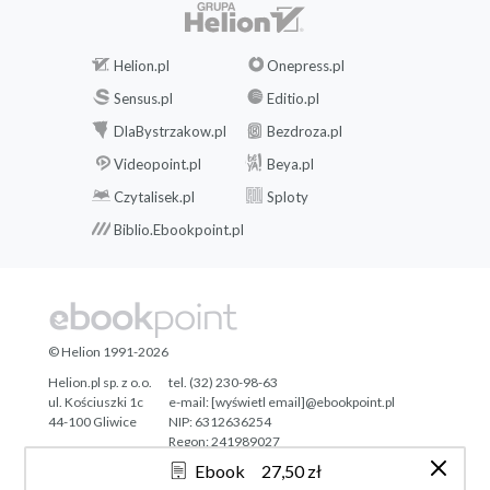
Helion.pl
Onepress.pl
Sensus.pl
Editio.pl
DlaBystrzakow.pl
Bezdroza.pl
Videopoint.pl
Beya.pl
Czytalisek.pl
Sploty
Biblio.Ebookpoint.pl
© Helion 1991-2026
Helion.pl sp. z o.o.
tel. (32) 230-98-63
ul. Kościuszki 1c
e-mail:
[wyświetl email]@ebookpoint.pl
44-100 Gliwice
NIP: 6312636254
Regon: 241989027
Ebook
27,50 zł
Designed with ♥ by
Tonik.pl