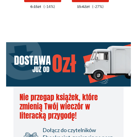
6.15zł
(-14%)
15.42zł
(-27%)
15.50z
Nie przegap książek, które
zmienią Twój wieczór w
literacką przygodę!
Dołącz do czytelników