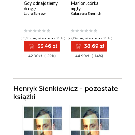
Gdy odnajdziemy
Marion, córka
Grzechy
drogę
mgły
Ewa Lange
Laura Barrow
Katarzyna Enerlich
(33,03 zł najniższa cena z 30 dni)
(29,24 zł najniższa cena z 30 dni)
(26,87 zł najni
33.46 zł
38.69 zł
2
42.90zł
(-22%)
44.99zł
(-14%)
34.90z
Henryk Sienkiewicz - pozostałe
książki