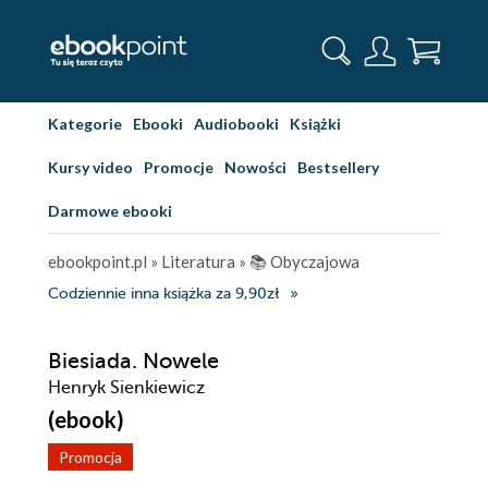
Kategorie
Ebooki
Audiobooki
Książki
Kursy video
Promocje
Nowości
Bestsellery
Darmowe ebooki
ebookpoint.pl
»
Literatura
»
📚 Obyczajowa
Codziennie inna książka za 9,90zł
Biesiada. Nowele
Henryk Sienkiewicz
(ebook)
Promocja