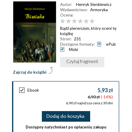
Autor:
Henryk Sienkiewicz
Wydawnictwo:
Armoryka
Ocena:
Bądź pierwszym, który oceni tę
książkę
Stron:
231
Dostępne formaty:
ePub
Mobi
Czytaj fragment
Zajrzyj do książki
5,93 zł
Ebook
6,90 zł
(-14%)
6,90 zł najniższa cena z 30 dni
Dodaj do koszyka
Dostępny natychmiast po opłaceniu zakupu