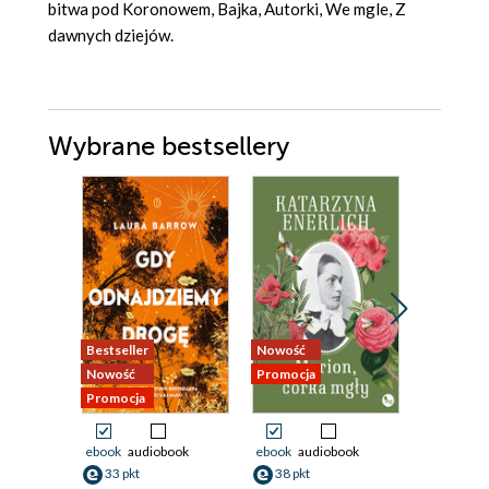
bitwa pod Koronowem, Bajka, Autorki, We mgle, Z
dawnych dziejów.
Wybrane bestsellery
Bestseller
Nowość
Nowość
Nowość
Promocja
Promocja
Promocja
ebook
audiobook
ebook
audiobook
ebook
aud
33 pkt
38 pkt
27 pkt