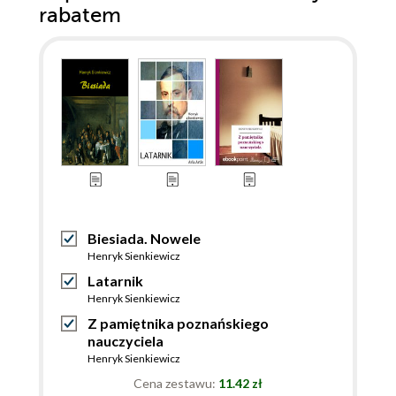
rabatem
Biesiada. Nowele
Henryk Sienkiewicz
Latarnik
Henryk Sienkiewicz
Z pamiętnika poznańskiego
nauczyciela
Henryk Sienkiewicz
Cena zestawu:
11.42 zł