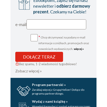
Ebookpoint, zapisz się na nasz
newsletter i
odbierz darmowy
prezent
. Czekamy na Ciebie!
e-mail
*
Chcę otrzymywać na podany e-mail
informacje o zniżkach, promocjach oraz
nowościach wydawniczych.
więcej »
DOŁĄCZ TERAZ
Bez spamu, 1-2 wiadomości tygodniowo!
Zobacz więcej »
Program partnerski »
Zarabiaj więcej z Grupą Helion! Dołącz do
programu partnerskiego.
Wydaj z nami książkę »
Wypełnij formularz i zostań autorem naszego