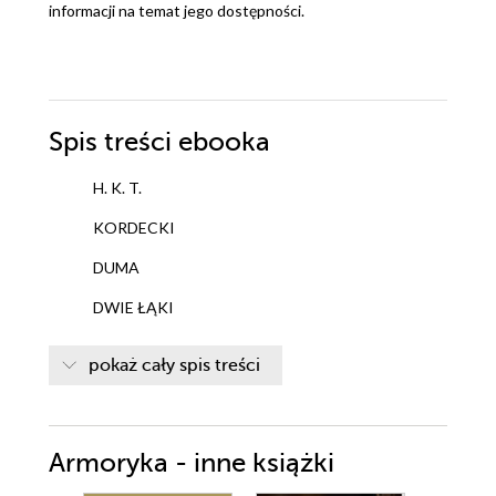
informacji na temat jego dostępności.
Spis treści
ebooka
H. K. T.
KORDECKI
DUMA
DWIE ŁĄKI
U BRAMY RAJU
pokaż cały spis treści
PRZYGODA ARYSTOKLESA
DIOKLES
Armoryka - inne książki
DZWONNIK