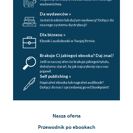
wydawnictwa.
Da wydawców »
Jesteś średnim lub dużym wydawcą? Dołącz do
naszego systemu dystrybucji!
Dla biznesu »
Ebooki i audiobooki w Twojej firmie.
Brakuje Ci jakiegoś ebooka? Daj znać!
Jeśli w naszej ofercie brakuje jakiegoś tytulu,
dołożymy starań, by jak najszybciej się u nas
pojawił.
Self publishing »
Napisałeś ebooka lub nagrałeś audibook?
Dołącz do nas i sprzedawaj go w Ebookpoint!
Nasza oferta
Przewodnik po ebookach