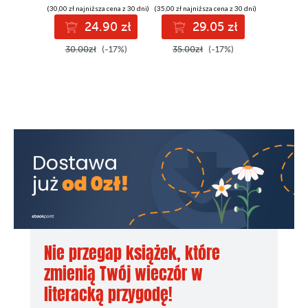
(30,00 zł najniższa cena z 30 dni)
(35,00 zł najniższa cena z 30 dni)
(49,00 zł najni
24.90 zł
29.05 zł
4
30.00zł
(-17%)
35.00zł
(-17%)
49.00z
Nie przegap książek, które
zmienią Twój wieczór w
literacką przygodę!