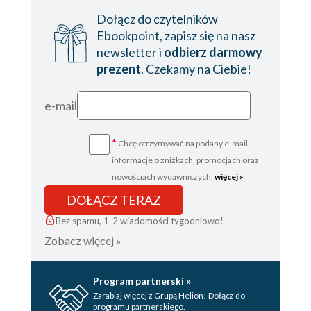
Dołącz do czytelników
Ebookpoint, zapisz się na nasz
newsletter i
odbierz darmowy
prezent
. Czekamy na Ciebie!
e-mail
*
Chcę otrzymywać na podany e-mail
informacje o zniżkach, promocjach oraz
nowościach wydawniczych.
więcej »
DOŁĄCZ TERAZ
Bez spamu, 1-2 wiadomości tygodniowo!
Zobacz więcej »
Program partnerski »
Zarabiaj więcej z Grupą Helion! Dołącz do
programu partnerskiego.