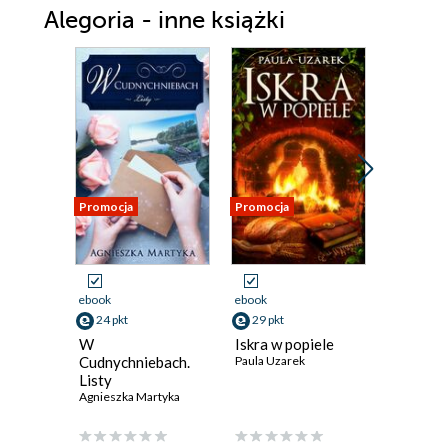
Alegoria - inne książki
Promocja
Promocja
Promocja
ebook
ebook
ebook
24 pkt
29 pkt
40 pkt
W
Iskra w popiele
Zapomnij
Cudnychniebach.
Paula Uzarek
umarłaś
Listy
Klaudia Z
Agnieszka Martyka