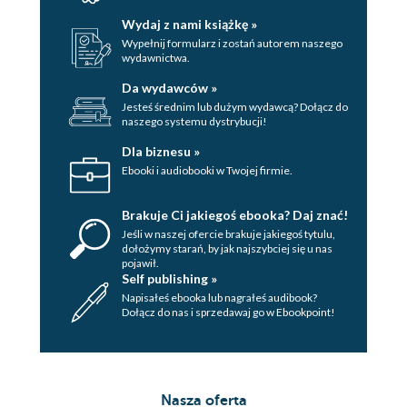
Wydaj z nami książkę »
Wypełnij formularz i zostań autorem naszego
wydawnictwa.
Da wydawców »
Jesteś średnim lub dużym wydawcą? Dołącz do
naszego systemu dystrybucji!
Dla biznesu »
Ebooki i audiobooki w Twojej firmie.
Brakuje Ci jakiegoś ebooka? Daj znać!
Jeśli w naszej ofercie brakuje jakiegoś tytulu,
dołożymy starań, by jak najszybciej się u nas
pojawił.
Self publishing »
Napisałeś ebooka lub nagrałeś audibook?
Dołącz do nas i sprzedawaj go w Ebookpoint!
Nasza oferta