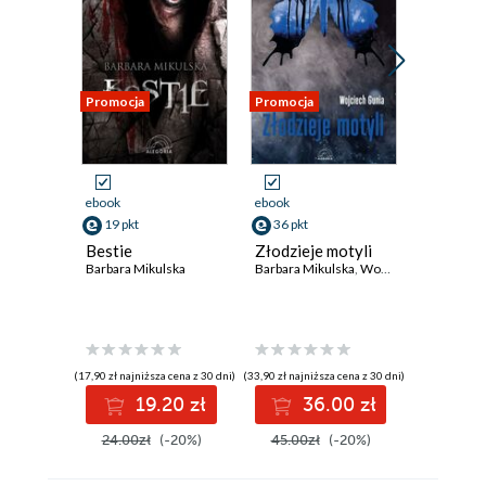
Promocja
Promocja
Promocja
ebook
ebook
ebook
19 pkt
36 pkt
17 pkt
Bestie
Złodzieje motyli
Smutna
Barbara Mikulska
Barbara Mikulska
,
Wojciech Gunia
dziewcz
inne op
Barbara M
(17,90 zł najniższa cena z 30 dni)
(33,90 zł najniższa cena z 30 dni)
(17,45 zł najni
19.20 zł
36.00 zł
1
24.00zł
(-20%)
45.00zł
(-20%)
20.53z