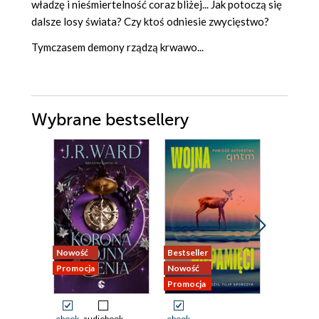
władzę i nieśmiertelność coraz bliżej... Jak potoczą się
dalsze losy świata? Czy ktoś odniesie zwycięstwo?
Tymczasem demony rządzą krwawo...
Wybrane bestsellery
Nowość
Bestseller
Nowość
Promocja
Nowość
Promocja
Promocja
ebook
audiobook
ebook
ebook