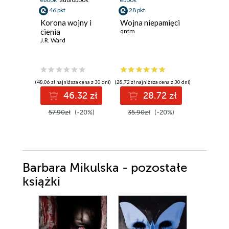
46 pkt
28 pkt
42 pkt
Korona wojny i
Wojna niepamięci
Podnosz
cienia
qntm
kamienie
J.R. Ward
o Arbaia
Sheri S. T
(48,06 zł najniższa cena z 30 dni)
(28,72 zł najniższa cena z 30 dni)
(44,97 zł najni
46.32 zł
28.72 zł
4
57.90zł
(-20%)
35.90zł
(-20%)
52.90z
Barbara Mikulska - pozostałe
książki