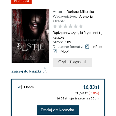
Promocja
Autor:
Barbara Mikulska
Wydawnictwo:
Alegoria
Ocena:
Bądź pierwszym, który oceni tę
książkę
Stron:
189
Dostępne formaty:
ePub
Mobi
Czytaj fragment
Zajrzyj do książki
16,83 zł
Ebook
20,53 zł
(-18%)
16,83 zł najniższa cena z 30 dni
Dodaj do koszyka