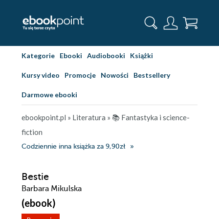
Kategorie
Ebooki
Audiobooki
Książki
Kursy video
Promocje
Nowości
Bestsellery
Darmowe ebooki
ebookpoint.pl
»
Literatura
»
📚 Fantastyka i science-
fiction
Codziennie inna książka za 9,90zł
Bestie
Barbara Mikulska
(ebook)