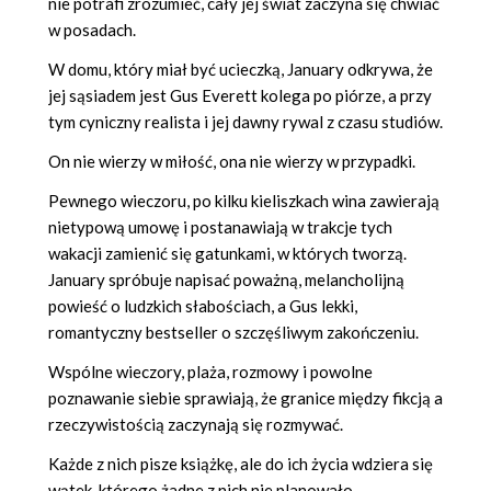
nie potrafi zrozumieć, cały jej świat zaczyna się chwiać
w posadach.
W domu, który miał być ucieczką, January odkrywa, że
jej sąsiadem jest Gus Everett kolega po piórze, a przy
tym cyniczny realista i jej dawny rywal z czasu studiów.
On nie wierzy w miłość, ona nie wierzy w przypadki.
Pewnego wieczoru, po kilku kieliszkach wina zawierają
nietypową umowę i postanawiają w trakcje tych
wakacji zamienić się gatunkami, w których tworzą.
January spróbuje napisać poważną, melancholijną
powieść o ludzkich słabościach, a Gus lekki,
romantyczny bestseller o szczęśliwym zakończeniu.
Wspólne wieczory, plaża, rozmowy i powolne
poznawanie siebie sprawiają, że granice między fikcją a
rzeczywistością zaczynają się rozmywać.
Każde z nich pisze książkę, ale do ich życia wdziera się
wątek, którego żadne z nich nie planowało.