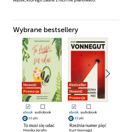
Wybrane bestsellery
Nowość
Promocja
Nowość
Bestseller
Promocja
Nowość
Odsłuch
Promocja
audiobook
ebook
audiobook
ebook
audiobook
49 pkt
33 pkt
33 pkt
Trzy zag
To musi się udać
Rzeźnia numer pięć
Organiza
Monika Serafin
Kurt Vonnegut