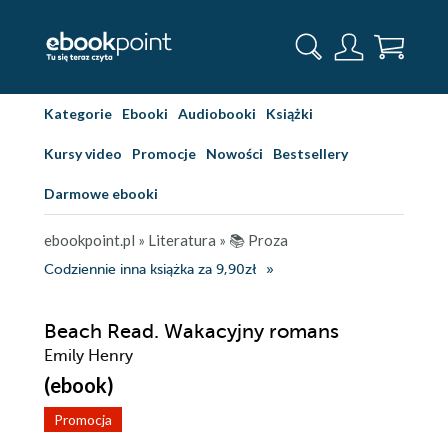
Kategorie
Ebooki
Audiobooki
Książki
Kursy video
Promocje
Nowości
Bestsellery
Darmowe ebooki
ebookpoint.pl
»
Literatura
»
📚 Proza
Codziennie inna książka za 9,90zł
Beach Read. Wakacyjny romans
Emily Henry
(ebook)
Promocja