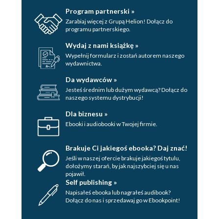
Program partnerski »
Zarabiaj więcej z Grupą Helion! Dołącz do
programu partnerskiego.
Wydaj z nami książkę »
Wypełnij formularz i zostań autorem naszego
wydawnictwa.
Da wydawców »
Jesteś średnim lub dużym wydawcą? Dołącz do
naszego systemu dystrybucji!
Dla biznesu »
Ebooki i audiobooki w Twojej firmie.
Brakuje Ci jakiegoś ebooka? Daj znać!
Jeśli w naszej ofercie brakuje jakiegoś tytulu,
dołożymy starań, by jak najszybciej się u nas
pojawił.
Self publishing »
Napisałeś ebooka lub nagrałeś audibook?
Dołącz do nas i sprzedawaj go w Ebookpoint!