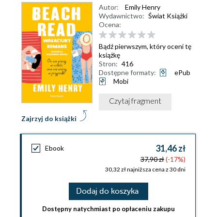
Autor:
Emily Henry
Wydawnictwo:
Świat Książki
Ocena:
Bądź pierwszym, który oceni tę
książkę
Stron:
416
Dostępne formaty:
ePub
Mobi
Czytaj fragment
Zajrzyj do książki
31,46 zł
Ebook
37,90 zł
(-17%)
30,32 zł najniższa cena z 30 dni
Dodaj do koszyka
Dostępny natychmiast po opłaceniu zakupu