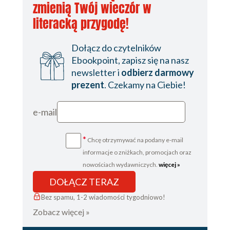
zmienią Twój wieczór w
literacką przygodę!
Dołącz do czytelników
Ebookpoint, zapisz się na nasz
newsletter i
odbierz darmowy
prezent
. Czekamy na Ciebie!
e-mail
*
Chcę otrzymywać na podany e-mail
informacje o zniżkach, promocjach oraz
nowościach wydawniczych.
więcej »
DOŁĄCZ TERAZ
Bez spamu, 1-2 wiadomości tygodniowo!
Zobacz więcej »