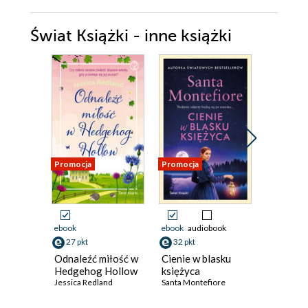
Świat Książki - inne książki
Promocja
Promocja
Promocja
ebook
ebook
audiobook
ebook
aud
27 pkt
32 pkt
29 pkt
Odnaleźć miłość w
Cienie w blasku
Ślepnąc 
Hedgehog Hollow
księżyca
Jakub Żulc
Jessica Redland
Santa Montefiore