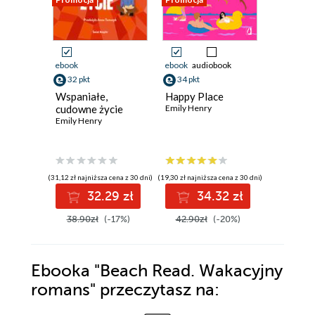
ebook
ebook
audiobook
ebook
aud
32 pkt
34 pkt
34 pkt
Wspaniałe,
Happy Place
Book Lo
cudowne życie
Emily Henry
Emily Hen
Emily Henry
(31,12 zł najniższa cena z 30 dni)
(19,30 zł najniższa cena z 30 dni)
(21,45 zł najni
32.29 zł
34.32 zł
3
38.90zł
(-17%)
42.90zł
(-20%)
42.90z
Ebooka
"Beach Read. Wakacyjny
romans"
przeczytasz na: