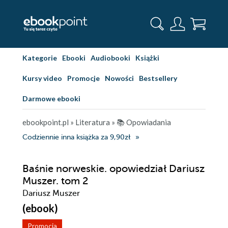
Kategorie
Ebooki
Audiobooki
Książki
Kursy video
Promocje
Nowości
Bestsellery
Darmowe ebooki
ebookpoint.pl
»
Literatura
»
📚 Opowiadania
Codziennie inna książka za 9,90zł
Baśnie norweskie. opowiedział Dariusz
Muszer. tom 2
Dariusz Muszer
(ebook)
Promocja