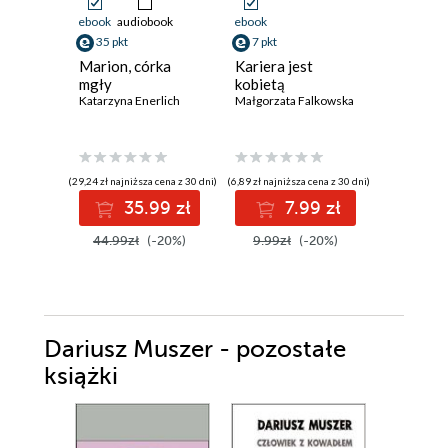
ebook
audiobook
ebook
ebook
35 pkt
7 pkt
28 pkt
Marion, córka
Kariera jest
Akademi
mgły
kobietą
Crookha
Katarzyna Enerlich
Małgorzata Falkowska
Zemsta 
J.J. Arcanj
(29,24 zł najniższa cena z 30 dni)
(6,89 zł najniższa cena z 30 dni)
(36,00 zł najni
35.99 zł
7.99 zł
2
44.99zł
(-20%)
9.99zł
(-20%)
36.00z
Dariusz Muszer - pozostałe
książki