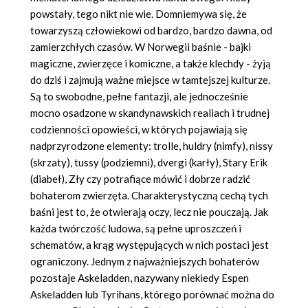
powstały, tego nikt nie wie. Domniemywa się, że
towarzyszą człowiekowi od bardzo, bardzo dawna, od
zamierzchłych czasów. W Norwegii baśnie - bajki
magiczne, zwierzęce i komiczne, a także klechdy - żyją
do dziś i zajmują ważne miejsce w tamtejszej kulturze.
Są to swobodne, pełne fantazji, ale jednocześnie
mocno osadzone w skandynawskich realiach i trudnej
codzienności opowieści, w których pojawiają się
nadprzyrodzone elementy: trolle, huldry (nimfy), nissy
(skrzaty), tussy (podziemni), dvergi (karły), Stary Erik
(diabeł), Zły czy potrafiące mówić i dobrze radzić
bohaterom zwierzęta. Charakterystyczną cechą tych
baśni jest to, że otwierają oczy, lecz nie pouczają. Jak
każda twórczość ludowa, są pełne uproszczeń i
schematów, a krąg występujących w nich postaci jest
ograniczony. Jednym z najważniejszych bohaterów
pozostaje Askeladden, nazywany niekiedy Espen
Askeladden lub Tyrihans, którego porównać można do