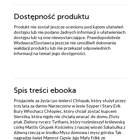
Dostępność produktu
Produkt nie został jeszcze oceniony pod kątem ułatwień
dostępu lub nie podano żadnych informacji o ułatwieniach
dostępu lub są one niewystarczające. Prawdopodobnie
Wydawca/Dostawca jeszcze nie umożliwił dokonania
walidacji produktu lub nie przekazał odpowiednich
informacji na temat jego dostępności.
Spis treści
ebooka
Przyjaciele za życia i po śmierci Chłopak, który służył przez
trzy lata za darmo Narzeczony w lesie Szyper i Stary Erik
Bury Włochacz Chłopiec, który chciał zostać kupcem
Sierstka, która nigdy nie chciała wracać do domu Złoty
ptak Zielony rycerz Tyrihans, który rozśmieszył królewską
córkę Mattis Głupek Kościelny z naszej wioski Szkatułka z
dziwną rzeczą w środku Mysz domowa i mysz górska Tak
nagradza świat Mamrot Gęsie Jajo Mały Frikk ze