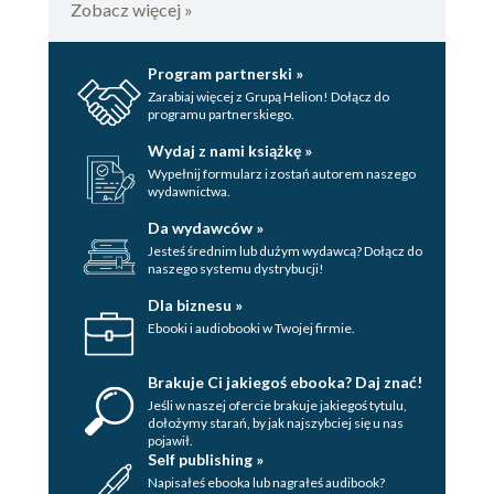
Zobacz więcej »
Program partnerski »
Zarabiaj więcej z Grupą Helion! Dołącz do
programu partnerskiego.
Wydaj z nami książkę »
Wypełnij formularz i zostań autorem naszego
wydawnictwa.
Da wydawców »
Jesteś średnim lub dużym wydawcą? Dołącz do
naszego systemu dystrybucji!
Dla biznesu »
Ebooki i audiobooki w Twojej firmie.
Brakuje Ci jakiegoś ebooka? Daj znać!
Jeśli w naszej ofercie brakuje jakiegoś tytulu,
dołożymy starań, by jak najszybciej się u nas
pojawił.
Self publishing »
Napisałeś ebooka lub nagrałeś audibook?