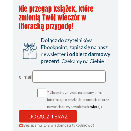
Nie przegap książek, które
zmienią Twój wieczór w
literacką przygodę!
Dołącz do czytelników
Ebookpoint, zapisz się na nasz
newsletter i
odbierz darmowy
prezent
. Czekamy na Ciebie!
e-mail
*
Chcę otrzymywać na podany e-mail
informacje o zniżkach, promocjach oraz
nowościach wydawniczych.
więcej »
DOŁĄCZ TERAZ
Bez spamu, 1-2 wiadomości tygodniowo!