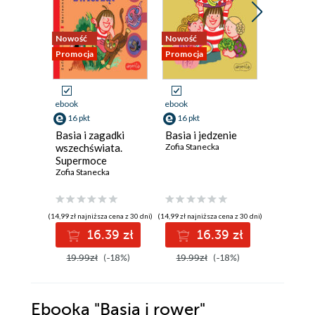
Nowość
Nowość
Promocja
Promocja
Promocja
ebook
ebook
ebook
16 pkt
16 pkt
27 pkt
Basia i zagadki
Basia i jedzenie
Basia. W
wszechświata.
Zofia Stanecka
księga 
Supermoce
Zofia Stan
zwierząt
Zofia Stanecka
(14,99 zł najniższa cena z 30 dni)
(14,99 zł najniższa cena z 30 dni)
(24,74 zł najni
16.39 zł
16.39 zł
2
19.99zł
(-18%)
19.99zł
(-18%)
32.99z
Ebooka
"Basia i rower"