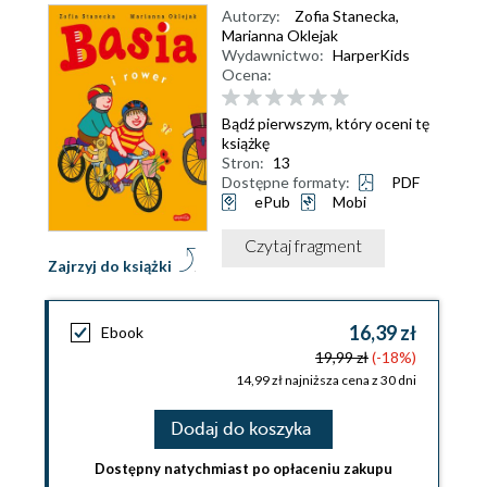
Autorzy:
Zofia Stanecka
,
Marianna Oklejak
Wydawnictwo:
HarperKids
Ocena:
Bądź pierwszym, który oceni tę
książkę
Stron:
13
Dostępne formaty:
PDF
ePub
Mobi
Czytaj fragment
Zajrzyj do książki
16,39 zł
Ebook
19,99 zł
(-18%)
14,99 zł najniższa cena z 30 dni
Dodaj do koszyka
Dostępny natychmiast po opłaceniu zakupu