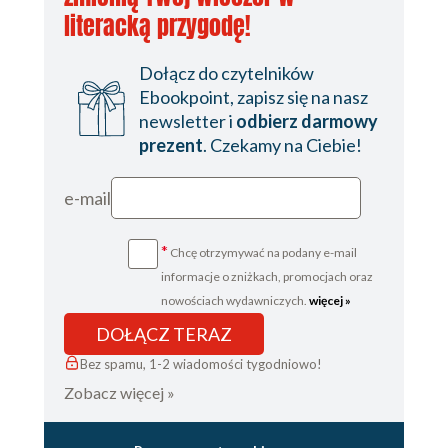
literacką przygodę!
Dołącz do czytelników
Ebookpoint, zapisz się na nasz
newsletter i
odbierz darmowy
prezent
. Czekamy na Ciebie!
e-mail
*
Chcę otrzymywać na podany e-mail
informacje o zniżkach, promocjach oraz
nowościach wydawniczych.
więcej »
DOŁĄCZ TERAZ
Bez spamu, 1-2 wiadomości tygodniowo!
Zobacz więcej »