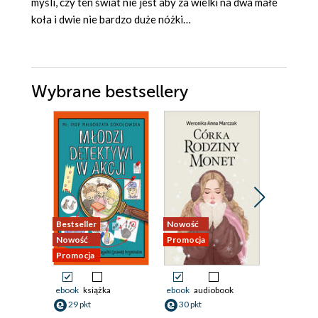
myśli, czy ten świat nie jest aby za wielki na dwa małe
koła i dwie nie bardzo duże nóżki…
Wybrane bestsellery
Bestseller
Nowość
Promocja
Nowość
Promocja
Promocja
ebook
książka
ebook
audiobook
ebook
aud
29 pkt
30 pkt
26 pkt