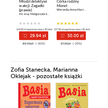
Młodzi detektywi
Córka rodziny
Mazursc
w akcji. Zagadki
Monet
podróży
(prawie)
Weronika Anna Marczak
tajemnic
kryminalne
mł. insp. Małgorzata Sokołowska
Agnieszka
(24,95 zł najniższa cena z 30 dni)
(37,50 zł najniższa cena z 30 dni)
(25,54 zł najni
29.94 zł
30.00 zł
2
49.90zł
(-40%)
37.50zł
(-20%)
31.99z
Zofia Stanecka, Marianna
Oklejak - pozostałe książki