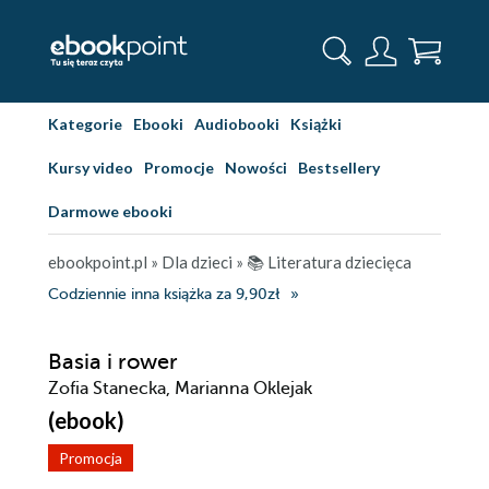
Kategorie
Ebooki
Audiobooki
Książki
Kursy video
Promocje
Nowości
Bestsellery
Darmowe ebooki
ebookpoint.pl
»
Dla dzieci
»
📚 Literatura dziecięca
Codziennie inna książka za 9,90zł
Basia i rower
Zofia Stanecka, Marianna Oklejak
(ebook)
Promocja