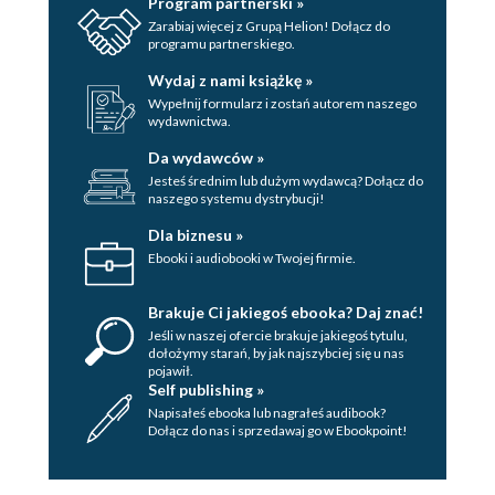
Program partnerski »
Zarabiaj więcej z Grupą Helion! Dołącz do
programu partnerskiego.
Wydaj z nami książkę »
Wypełnij formularz i zostań autorem naszego
wydawnictwa.
Da wydawców »
Jesteś średnim lub dużym wydawcą? Dołącz do
naszego systemu dystrybucji!
Dla biznesu »
Ebooki i audiobooki w Twojej firmie.
Brakuje Ci jakiegoś ebooka? Daj znać!
Jeśli w naszej ofercie brakuje jakiegoś tytulu,
dołożymy starań, by jak najszybciej się u nas
pojawił.
Self publishing »
Napisałeś ebooka lub nagrałeś audibook?
Dołącz do nas i sprzedawaj go w Ebookpoint!