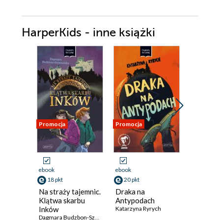
HarperKids - inne książki
Promocja
Promocja
Promocja
ebook
ebook
ebook
18 pkt
20 pkt
18 pkt
Na straży tajemnic.
Draka na
Formuła 
Klątwa skarbu
Antypodach
Inków
Katarzyna Ryrych
Dagmara Budzbon-Szymańska