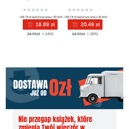
(18,74 zł najniższa cena z 30 dni)
(18,74 zł najniższa cena z 30 dni)
(18,74 zł najni
18.89 zł
20.49 zł
1
24.99zł
(-24%)
24.99zł
(-18%)
24.99z
Nie przegap książek, które
zmienią Twój wieczór w