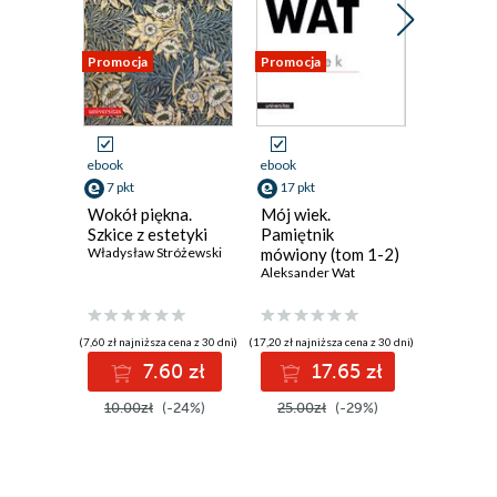
Promocja
Promocja
Promocja
ebook
ebook
ebook
7 pkt
17 pkt
11 pkt
Wokół piękna.
Mój wiek.
Józef Re
Szkice z estetyki
Pamiętnik
prywatny
Władysław Stróżewski
mówiony (tom 1-2)
Bogdan Po
Aleksander Wat
(7,60 zł najniższa cena z 30 dni)
(17,20 zł najniższa cena z 30 dni)
(11,50 zł najni
7.60 zł
17.65 zł
1
10.00zł
(-24%)
25.00zł
(-29%)
16.00z