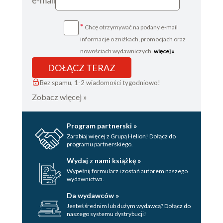
e-mail
*
Chcę otrzymywać na podany e-mail
informacje o zniżkach, promocjach oraz
nowościach wydawniczych.
więcej »
DOŁĄCZ TERAZ
Bez spamu, 1-2 wiadomości tygodniowo!
Zobacz więcej »
Program partnerski »
Zarabiaj więcej z Grupą Helion! Dołącz do
programu partnerskiego.
Wydaj z nami książkę »
Wypełnij formularz i zostań autorem naszego
wydawnictwa.
Da wydawców »
Jesteś średnim lub dużym wydawcą? Dołącz do
naszego systemu dystrybucji!