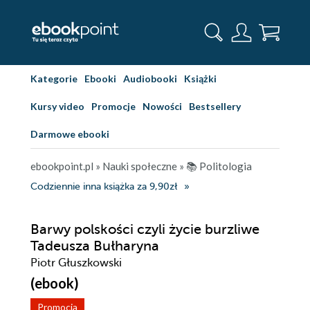
Kategorie
Ebooki
Audiobooki
Książki
Kursy video
Promocje
Nowości
Bestsellery
Darmowe ebooki
ebookpoint.pl
»
Nauki społeczne
»
📚 Politologia
Codziennie inna książka za 9,90zł
Barwy polskości czyli życie burzliwe
Tadeusza Bułharyna
Piotr Głuszkowski
(ebook)
Promocja