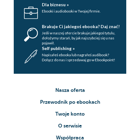
Dla biznesu »
Ebooki i audiobooki w Twojej firmie.
Brakuje Ci jakiegoś ebooka? Daj znać!
Jeśli w naszej ofercie brakuje jakiegoś tytulu,
dołożymy starań, by jak najszybciej się u nas
pojawił.
Self publishing »
Napisałeś ebooka lub nagrałeś audibook?
Dołącz do nas i sprzedawaj go w Ebookpoint!
Nasza oferta
Przewodnik po ebookach
Twoje konto
O serwisie
Współpraca