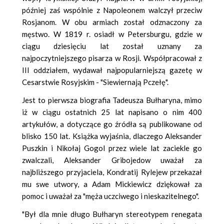
później zaś wspólnie z Napoleonem walczył przeciw
Rosjanom. W obu armiach został odznaczony za
męstwo. W 1819 r. osiadł w Petersburgu, gdzie w
ciągu dziesięciu lat został uznany za
najpoczytniejszego pisarza w Rosji. Współpracował z
III oddziałem, wydawał najpopularniejszą gazetę w
Cesarstwie Rosyjskim - "Siewiernają Pczełę".
Jest to pierwsza biografia Tadeusza Bułharyna, mimo
iż w ciągu ostatnich 25 lat napisano o nim 400
artykułów, a dotyczące go źródła są publikowane od
blisko 150 lat. Książka wyjaśnia, dlaczego Aleksander
Puszkin i Nikołaj Gogol przez wiele lat zaciekle go
zwalczali, Aleksander Gribojedow uważał za
najbliższego przyjaciela, Kondratij Rylejew przekazał
mu swe utwory, a Adam Mickiewicz dziękował za
pomoc i uważał za "męża uczciwego i nieskazitelnego".
"Był dla mnie długo Bułharyn stereotypem renegata