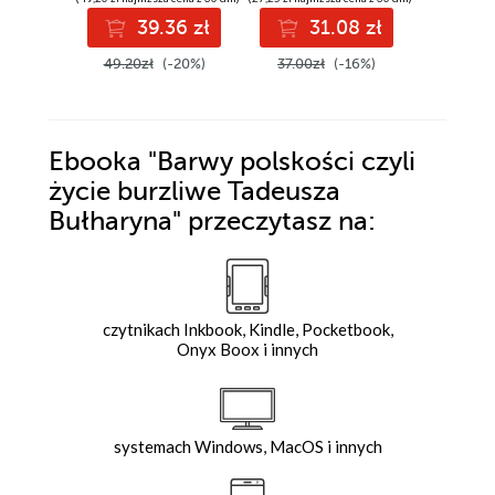
39.36 zł
31.08 zł
3
49.20zł
(-20%)
37.00zł
(-16%)
42.00z
Ebooka
"Barwy polskości czyli
życie burzliwe Tadeusza
Bułharyna"
przeczytasz na:
czytnikach Inkbook, Kindle, Pocketbook,
Onyx Boox i innych
systemach Windows, MacOS i innych