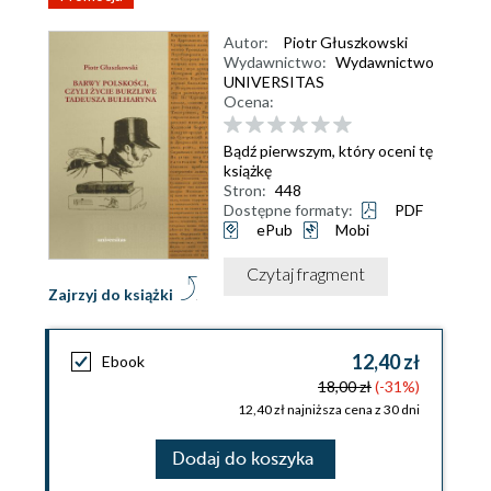
Autor:
Piotr Głuszkowski
Wydawnictwo:
Wydawnictwo
UNIVERSITAS
Ocena:
Bądź pierwszym, który oceni tę
książkę
Stron:
448
Dostępne formaty:
PDF
ePub
Mobi
Czytaj fragment
Zajrzyj do książki
12,40 zł
Ebook
18,00 zł
(-31%)
12,40 zł najniższa cena z 30 dni
Dodaj do koszyka