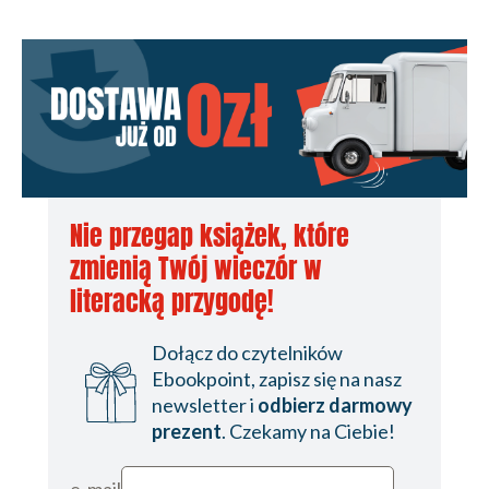
Nie przegap książek, które
zmienią Twój wieczór w
literacką przygodę!
Dołącz do czytelników
Ebookpoint, zapisz się na nasz
newsletter i
odbierz darmowy
prezent
. Czekamy na Ciebie!