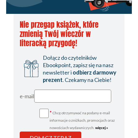
ROZDZIAŁ DWUDZIESTY PIĄTY
Nie przegap książek, które
zmienią Twój wieczór w
literacką przygodę!
Dołącz do czytelników
Ebookpoint, zapisz się na nasz
newsletter i
odbierz darmowy
prezent
. Czekamy na Ciebie!
e-mail
*
Chcę otrzymywać na podany e-mail
informacje o zniżkach, promocjach oraz
nowościach wydawniczych.
więcej »
DOŁĄCZ TERAZ