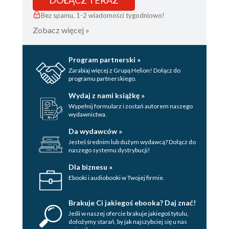
Bez spamu, 1-2 wiadomości tygodniowo!
Zobacz więcej »
Program partnerski »
Zarabiaj więcej z Grupą Helion! Dołącz do
programu partnerskiego.
Wydaj z nami książkę »
Wypełnij formularz i zostań autorem naszego
wydawnictwa.
Da wydawców »
Jesteś średnim lub dużym wydawcą? Dołącz do
naszego systemu dystrybucji!
Dla biznesu »
Ebooki i audiobooki w Twojej firmie.
Brakuje Ci jakiegoś ebooka? Daj znać!
Jeśli w naszej ofercie brakuje jakiegoś tytulu,
dołożymy starań, by jak najszybciej się u nas