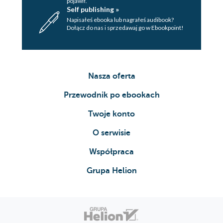
pojawił.
Self publishing »
Napisałeś ebooka lub nagrałeś audibook?
Dołącz do nas i sprzedawaj go w Ebookpoint!
Nasza oferta
Przewodnik po ebookach
Twoje konto
O serwisie
Współpraca
Grupa Helion