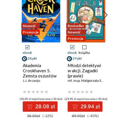
Nowość
Bestseller
Nowość
Promocja
Nowość
Promocja
Promocja
ebook
ebook
książka
ebook
aud
28 pkt
29 pkt
30 pkt
Akademia
Młodzi detektywi
Córka r
Crookhaven 5.
w akcji. Zagadki
Monet
Zemsta oszustów
(prawie)
J.J. Arcanjo
kryminalne
mł. insp. Małgorzata Sokołowska
(36,00 zł najniższa cena z 30 dni)
(24,95 zł najniższa cena z 30 dni)
(37,50 zł najni
28.08 zł
29.94 zł
3
36.00zł
(-22%)
49.90zł
(-40%)
37.50z