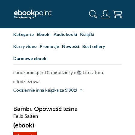
Kategorie
Ebooki
Audiobooki
Książki
Kursy video
Promocje
Nowości
Bestsellery
Darmowe ebooki
ebookpoint.pl
»
Dla młodzieży
»
📚 Literatura
młodzieżowa
Codziennie inna książka za 9,90zł
Bambi. Opowieść leśna
Felix Salten
(ebook)