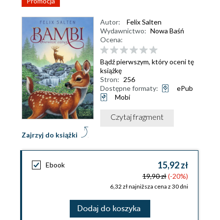
Promocja
Autor:
Felix Salten
Wydawnictwo:
Nowa Baśń
Ocena:
Bądź pierwszym, który oceni tę
książkę
Stron:
256
Dostępne formaty:
ePub
Mobi
Czytaj fragment
Zajrzyj do książki
15,92 zł
Ebook
19,90 zł
(-20%)
6,32 zł najniższa cena z 30 dni
Dodaj do koszyka