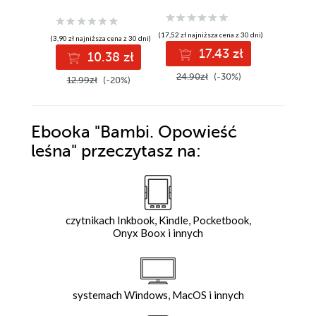
(17,52 zł najniższa cena z 30 dni)
(13,59 zł najni
(3,90 zł najniższa cena z 30 dni)
17.43 zł
1
10.38 zł
24.90zł
(-30%)
19.90z
12.99zł
(-20%)
Ebooka
"Bambi. Opowieść
leśna"
przeczytasz na:
czytnikach Inkbook, Kindle, Pocketbook,
Onyx Boox i innych
systemach Windows, MacOS i innych