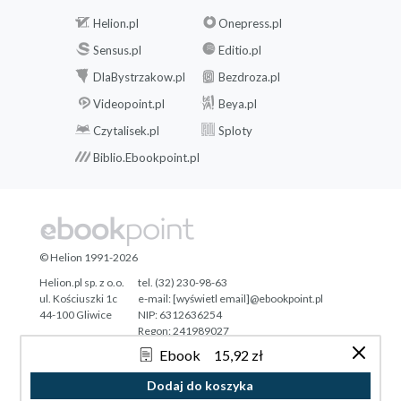
Helion.pl
Onepress.pl
Sensus.pl
Editio.pl
DlaBystrzakow.pl
Bezdroza.pl
Videopoint.pl
Beya.pl
Czytalisek.pl
Sploty
Biblio.Ebookpoint.pl
© Helion 1991-2026
Helion.pl sp. z o.o.
tel. (32) 230-98-63
ul. Kościuszki 1c
e-mail:
[wyświetl email]@ebookpoint.pl
44-100 Gliwice
NIP: 6312636254
Regon: 241989027
Ebook
15,92 zł
Designed with ♥ by
Tonik.pl
Dodaj do koszyka