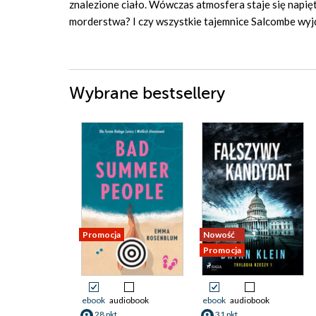
znalezione ciało. Wówczas atmosfera staje się napięta
morderstwa? I czy wszystkie tajemnice Salcombe wyj
Wybrane bestsellery
Promocja
Nowość
Promocja
ebook
audiobook
ebook
audiobook
28 pkt
31 pkt