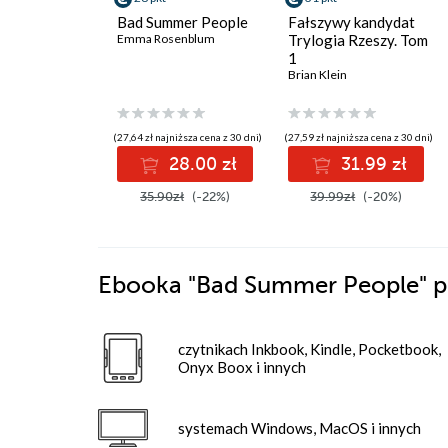
Bad Summer People
Fałszywy kandydat
Emma Rosenblum
Trylogia Rzeszy. Tom
1
Brian Klein
(27,64 zł najniższa cena z 30 dni)
(27,59 zł najniższa cena z 30 dni)
28.00 zł
31.99 zł
35.90zł
(-22%)
39.99zł
(-20%)
Ebooka
"Bad Summer People"
p
czytnikach Inkbook, Kindle, Pocketbook,
Onyx Boox i innych
systemach Windows, MacOS i innych