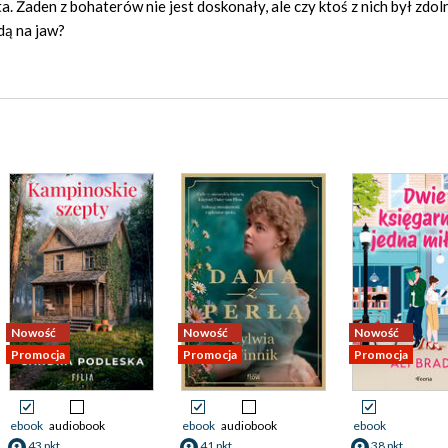
. Żaden z bohaterów nie jest doskonały, ale czy ktoś z nich był zdol
dą na jaw?
Nowość
Nowość
Nowość
Promocja
Promocja
Promocja
ebook
audiobook
ebook
audiobook
ebook
43 pkt
41 pkt
38 pkt