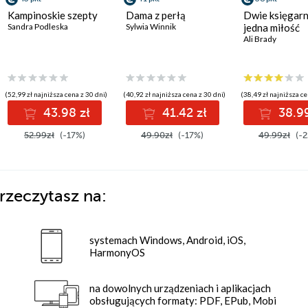
Kampinoskie szepty
Dama z perłą
Dwie księgarn
Sandra Podleska
Sylwia Winnik
jedna miłość
Ali Brady
(52,99 zł najniższa cena z 30 dni)
(40,92 zł najniższa cena z 30 dni)
(38,49 zł najniższa ce
43.98 zł
41.42 zł
38.99
52.99zł
(-17%)
49.90zł
(-17%)
49.99zł
(-2
rzeczytasz na:
systemach Windows, Android, iOS,
HarmonyOS
na dowolnych urządzeniach i aplikacjach
obsługujących formaty: PDF, EPub, Mobi