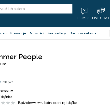
POMOC
LIVE CHAT
ideo
Promocje
Nowości
Bestsellery
Darmowe ebooki
mmer People
lum
+28 pkt
senblum
siążnica
Bądź pierwszym, który oceni tę książkę