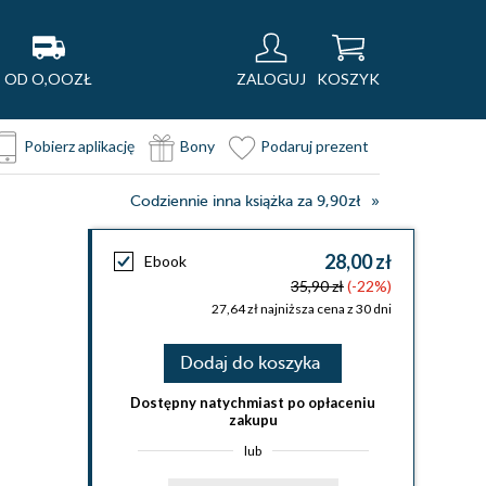
OD O,OOZŁ
ZALOGUJ
KOSZYK
Pobierz aplikację
Bony
Podaruj prezent
Codziennie inna książka za 9,90zł
28,00 zł
Ebook
35,90 zł
(-22%)
27,64 zł najniższa cena z 30 dni
Dodaj do koszyka
Dostępny natychmiast po opłaceniu
zakupu
lub