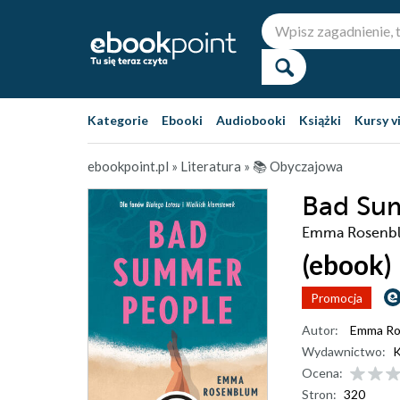
Kategorie
Ebooki
Audiobooki
Książki
Kursy v
ebookpoint.pl
»
Literatura
»
📚 Obyczajowa
Bad Su
Emma Rosenb
(ebook)
Promocja
Autor:
Emma Ro
Wydawnictwo:
K
Ocena:
Stron:
320