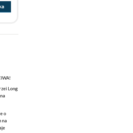
ka
ZIWA!
rzei Long
jna
ze o
m na
aje