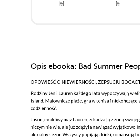
Opis
ebooka
: Bad Summer Peo
OPOWIEŚĆ O NIEWIERNOŚCI, ZEPSUCIU BOGAC
Rodziny Jen i Lauren każdego lata wypoczywają w el
Island. Malownicze plaże, gra w tenisa i niekończące s
codzienność.
Jason, mrukliwy mąż Lauren, zdradza ją z żoną swojego
niczym nie wie, ale już zdążyła nawiązać wyjątkowo 
aktualny sezon Wszyscy popijają drinki, romansują b