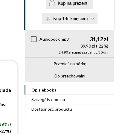
Kup na prezent
Kup 1-kliknięciem
31,12 zł
Audiobook mp3
39,90 zł
(-22%)
24,90 zł najniższa cena z 30 dni
Przenieś na półkę
Do przechowalni
olada
Opis
ebooka
Szczegóły
ebooka
ów.
Dostępność produktu
.67 zł
(-27%)