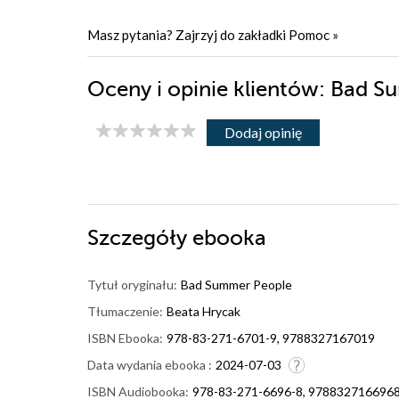
Masz pytania? Zajrzyj do zakładki
Pomoc
»
Oceny i opinie klientów: Bad
Dodaj opinię
Szczegóły
ebooka
Tytuł oryginału:
Bad Summer People
Tłumaczenie:
Beata Hrycak
ISBN Ebooka:
978-83-271-6701-9, 9788327167019
Data wydania ebooka :
2024-07-03
ISBN Audiobooka:
978-83-271-6696-8, 978832716696