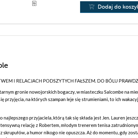
Dodaj do koszy
ple
TWEM I RELACJACH PODSZYTYCH FAŁSZEM. DO BÓLU PRAWD
itarnym gronie nowojorskich bogaczy, w miasteczku Salcombe na mie
ię przyjęcia, na których szampan leje się strumieniami, to ich wakacy
 najlepszego przyjaciela, którą tak się składa jest Jen. Lauren jeszc
intensywną relację z Robertem, młodym trenerem tenisa zatrudniony
ez skrupułów, a humor nikogo nie opuszcza. Aż do momentu, gdy zost