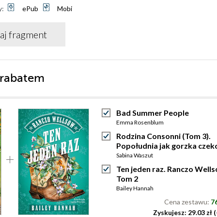
y:
ePub
Mobi
aj fragment
 rabatem
Bad Summer People
Emma Rosenblum
Rodzina Consonni (Tom 3).
Popołudnia jak gorzka czek
Sabina Waszut
Ten jeden raz. Ranczo Wells
Tom 2
Bailey Hannah
Cena zestawu:
76
Zyskujesz: 29.03 zł 