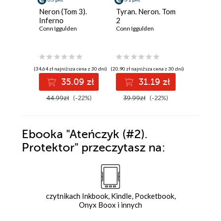
Neron (Tom 3).
Tyran. Neron. Tom
Neron (T
Inferno
2
Neron
Conn Iggulden
Conn Iggulden
Conn Iggu
(34,64 zł najniższa cena z 30 dni)
(20,90 zł najniższa cena z 30 dni)
(18,90 zł najni
35.09 zł
31.19 zł
3
44.99zł
(-22%)
39.99zł
(-22%)
39.99z
Ebooka
"Ateńczyk (#2).
Protektor"
przeczytasz na:
czytnikach Inkbook, Kindle, Pocketbook,
Onyx Boox i innych