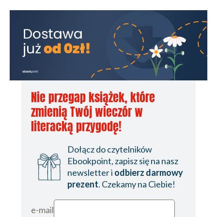
16
17
18
19
20
Nie przegap książek, które
21
zmienią Twój wieczór w
CZĘŚĆ TRZECIA
literacką przygodę!
22
Dołącz do czytelników
23
Ebookpoint, zapisz się na nasz
newsletter i
odbierz darmowy
24
prezent
. Czekamy na Ciebie!
25
26
e-mail