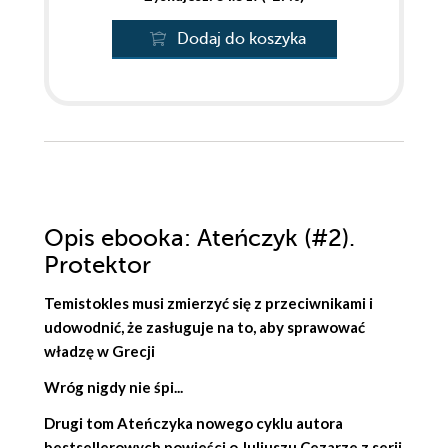
Dodaj do koszyka
Opis
ebooka
: Ateńczyk (#2).
Protektor
Temistokles musi zmierzyć się z przeciwnikami i
udowodnić, że zasługuje na to, aby sprawować
władzę w Grecji
Wróg nigdy nie śpi...
Drugi tom Ateńczyka nowego cyklu autora
bestsellerowych powieści o Juliuszu Cezarze z serii