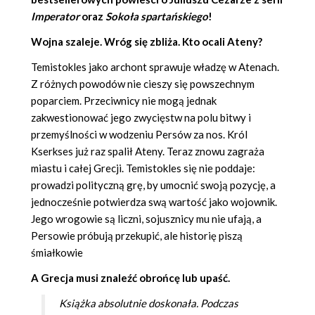
Imperator
oraz
Sokoła spartańskiego
!
Wojna szaleje. Wróg się zbliża. Kto ocali Ateny?
Temistokles jako archont sprawuje władzę w Atenach.
Z różnych powodów nie cieszy się powszechnym
poparciem. Przeciwnicy nie mogą jednak
zakwestionować jego zwycięstw na polu bitwy i
przemyślności w wodzeniu Persów za nos. Król
Kserkses już raz spalił Ateny. Teraz znowu zagraża
miastu i całej Grecji. Temistokles się nie poddaje:
prowadzi polityczną grę, by umocnić swoją pozycję, a
jednocześnie potwierdza swą wartość jako wojownik.
Jego wrogowie są liczni, sojusznicy mu nie ufają, a
Persowie próbują przekupić, ale historię piszą
śmiałkowie
A Grecja musi znaleźć obrońcę lub upaść.
Książka absolutnie doskonała. Podczas