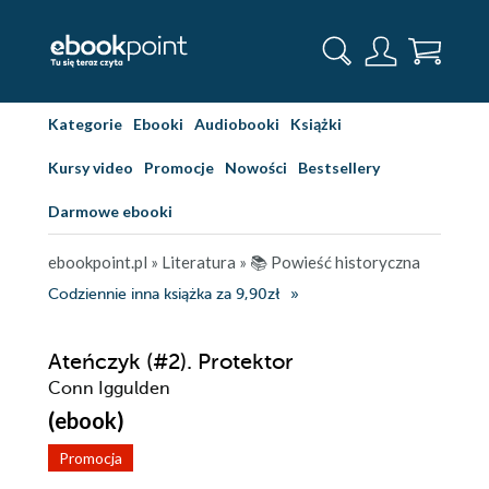
Kategorie
Ebooki
Audiobooki
Książki
Kursy video
Promocje
Nowości
Bestsellery
Darmowe ebooki
ebookpoint.pl
»
Literatura
»
📚 Powieść historyczna
Codziennie inna książka za 9,90zł
Ateńczyk (#2). Protektor
Conn Iggulden
(ebook)
Promocja