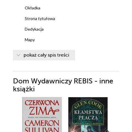
Okładka
Strona tytułowa
Dedykacja
Mapy
Terminy wojskowe
pokaż cały spis treści
Miejsca
Postaci
Dom Wydawniczy REBIS - inne
Dziesięć fyl ateńskich
książki
CZĘŚĆ PIERWSZA
1
2
3