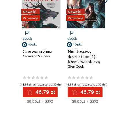
4
Nowość
Nowość
Nowość
5
Promocja
Promocja
Promocja
6
7
ebook
ebook
ebook
aud
8
46 pkt
46 pkt
31 pkt
Czerwona Zima
Nielitościwy
A jak A
9
Cameron Sullivan
deszcz (Tom 1).
Fred Hoyl
Kłamstwa płaczą
10
Glen Cook
CZĘŚĆ DRUGA
(41,99 zł najniższa cena z 30 dni)
(41,99 zł najniższa cena z 30 dni)
(27,99 zł najni
11
46.79 zł
46.79 zł
3
12
59.99zł
(-22%)
59.99zł
(-22%)
39.99z
13
14
15