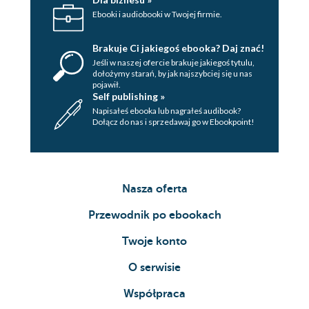
Ebooki i audiobooki w Twojej firmie.
Nota historyczna
Brakuje Ci jakiegoś ebooka? Daj znać!
Spis treści
Jeśli w naszej ofercie brakuje jakiegoś tytulu,
Strona redakcyjna
dołożymy starań, by jak najszybciej się u nas
pojawił.
Self publishing »
Napisałeś ebooka lub nagrałeś audibook?
Dołącz do nas i sprzedawaj go w Ebookpoint!
Nasza oferta
Przewodnik po ebookach
Twoje konto
O serwisie
Współpraca