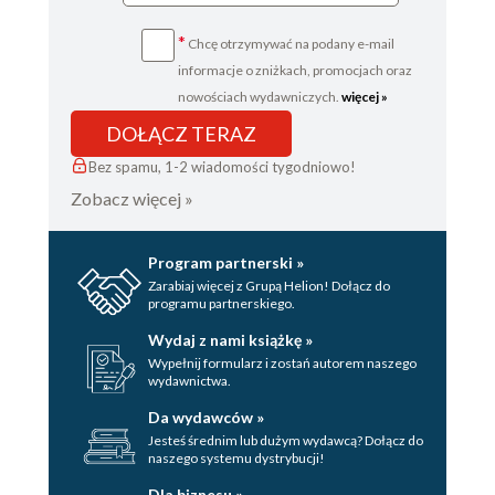
27
*
Chcę otrzymywać na podany e-mail
28
informacje o zniżkach, promocjach oraz
29
nowościach wydawniczych.
więcej »
DOŁĄCZ TERAZ
30
Bez spamu, 1-2 wiadomości tygodniowo!
31
Zobacz więcej »
32
CZĘŚĆ CZWARTA
Program partnerski »
Zarabiaj więcej z Grupą Helion! Dołącz do
33
programu partnerskiego.
34
Wydaj z nami książkę »
Wypełnij formularz i zostań autorem naszego
35
wydawnictwa.
36
Da wydawców »
Jesteś średnim lub dużym wydawcą? Dołącz do
37
naszego systemu dystrybucji!
38
Dla biznesu »