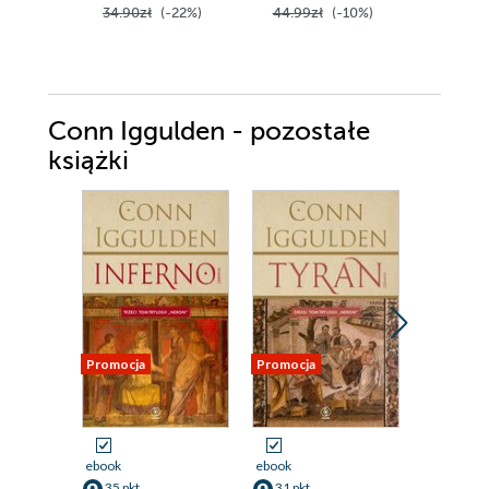
34.90zł
(-22%)
44.99zł
(-10%)
80.00z
Conn Iggulden - pozostałe
książki
Promocja
Promocja
Promocja
ebook
ebook
ebook
35 pkt
31 pkt
31 pkt