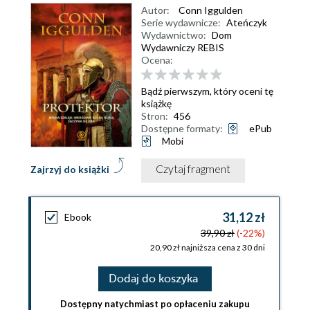
Autor:
Conn Iggulden
Serie wydawnicze:
Ateńczyk
Wydawnictwo:
Dom
Wydawniczy REBIS
Ocena:
Bądź pierwszym, który oceni tę
książkę
Stron:
456
Dostępne formaty:
ePub
Mobi
Czytaj fragment
Zajrzyj do książki
31,12 zł
Ebook
39,90 zł
(-22%)
20,90 zł najniższa cena z 30 dni
Dodaj do koszyka
Dostępny natychmiast po opłaceniu zakupu