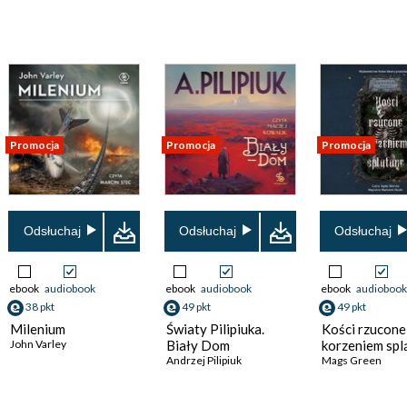
Promocja
Promocja
Promocja
Odsłuchaj
Odsłuchaj
Odsłuchaj
ebook
audiobook
ebook
audiobook
ebook
audiobook
38 pkt
49 pkt
49 pkt
Milenium
Światy Pilipiuka.
Kości rzucone
John Varley
Biały Dom
korzeniem spl
Andrzej Pilipiuk
Mags Green