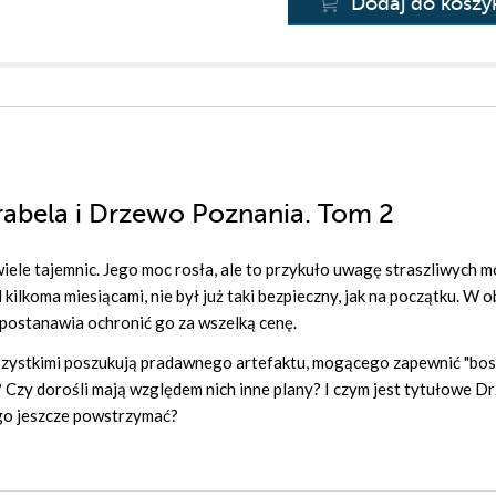
Dodaj do koszy
arabela i Drzewo Poznania. Tom 2
wiele tajemnic. Jego moc rosła, ale to przykuło uwagę straszliwych m
kilkoma miesiącami, nie był już taki bezpieczny, jak na początku. W o
 postanawia ochronić go za wszelką cenę.
 wszystkimi poszukują pradawnego artefaktu, mogącego zapewnić "bo
? Czy dorośli mają względem nich inne plany? I czym jest tytułowe 
go jeszcze powstrzymać?