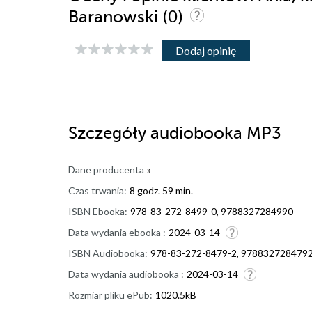
(0)
Baranowski
Dodaj opinię
Szczegóły
audiobooka MP3
Dane producenta
»
Czas trwania:
8 godz. 59 min.
ISBN Ebooka:
978-83-272-8499-0, 9788327284990
Data wydania ebooka :
2024-03-14
ISBN Audiobooka:
978-83-272-8479-2, 978832728479
Data wydania audiobooka :
2024-03-14
Rozmiar pliku ePub:
1020.5kB