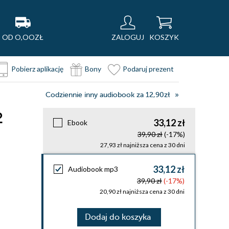
OD O,OOZŁ
ZALOGUJ
KOSZYK
Pobierz aplikację
Bony
Podaruj prezent
Codziennie inny audiobook za 12,90zł
2
33,12 zł
Ebook
39,90 zł
(-17%)
27,93 zł najniższa cena z 30 dni
33,12 zł
Audiobook mp3
39,90 zł
(-17%)
20,90 zł najniższa cena z 30 dni
Dodaj do koszyka