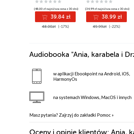
(48,00 zł najniższa cena z 30 dni)
(34,99 zł najniższa cena z 30 dni)
39.84 zł
38.99 zł
48.00zł
(-17%)
49.99zł
(-22%)
Audiobooka
"Ania, karabela i 
w aplikacji Ebookpoint na Android, iOS,
HarmonyOs
na systemach Windows, MacOS i innych
Masz pytania? Zajrzyj do zakładki
Pomoc
»
Oceny i opinie klientów: Ania, 