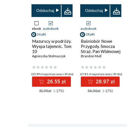
Odsłuchaj
Odsłuchaj
ebook
audiobook
audiobook
26 pkt
28 pkt
Mazurscy w podróży.
Baśniobór Nowe
Wyspa tajemnic. Tom
Przygody. Smocza
10
Straż. Pan Widmowej
Agnieszka Stelmaszyk
Wyspy. Tom 3
Brandon Mull
(23,99 zł najniższa cena z 30 dni)
(27,81 zł najniższa cena z 30 dni)
26.55 zł
28.97 zł
31.99zł
(-17%)
34.90zł
(-17%)