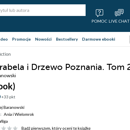
POMOC
LIVE CHAT
ideo
Promocje
Nowości
Bestsellery
Darmowe ebooki
iction
arabela i Drzewo Poznania. Tom 
anowski
ook)
+33 pkt
ej Baranowski
:
Ania i Wielomrok
ilga
Bądź pierwszym, który oceni tę książkę