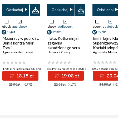
Odsłuchaj
Odsłuchaj
Odsłuchaj
ebook
audiobook
ebook
audiobook
ebook
audiobook
18 pkt
19 pkt
29 pkt
Mazurscy w podróży.
Toto. Kotka ninja i
Emi i Tajny Kl
Bunia kontra fakir.
zagadka
Superdziewczy
Tom 1
skradzionego sera
Kociaki adopci
Agnieszka Stelmaszyk
Dermot O'Leary
Agnieszka Miele
(17,31 zł najniższa cena z 30 dni)
(18,19 zł najniższa cena z 30 dni)
(26,24 zł najniższa ce
18.18 zł
19.08 zł
29.04
21.90zł
(-17%)
22.98zł
(-17%)
34.99zł
(-1