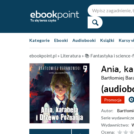
Kategorie
Ebooki
Audiobooki
Książki
Kursy v
ebookpoint.pl
»
Literatura
»
📚 Fantastyka i science-f
Ania, k
Bartłomiej Bar
(audiob
Promocja
Autor:
Bartłomi
Serie wydawnicze
Wydawnictwo:
W
Ocena: