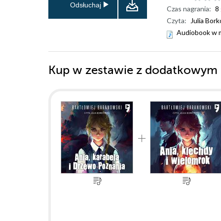
Odsłuchaj
Czas nagrania:
8
Czyta:
Julia Bor
Audiobook w 
Kup w zestawie z dodatkowym