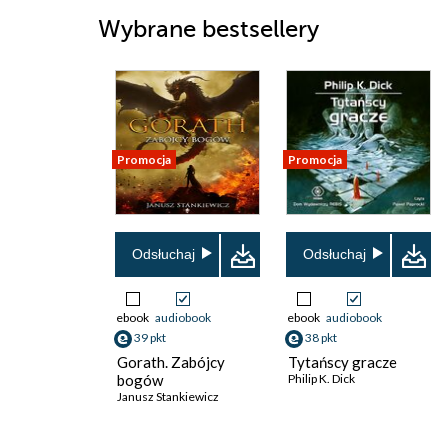
Wybrane bestsellery
Promocja
Promocja
Odsłuchaj
Odsłuchaj
ebook
audiobook
ebook
audiobook
39 pkt
38 pkt
Gorath. Zabójcy
Tytańscy gracze
bogów
Philip K. Dick
Janusz Stankiewicz