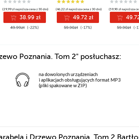
(29,99 zł najniższa cena z 30 dni)
(46,22 zł najniższa cena z 30 dni)
(59,90 zł najniższa ce
38.99 zł
49.72 zł
49.72
49.99zł
(-22%)
59.90zł
(-17%)
59.90zł
(-1
Drzewo Poznania. Tom 2"
posłuchasz:
na dowolonych urządzeniach
i aplikacjach obsługujących format MP3
(pliki spakowane w ZIP)
karabela i Drzewo Poznania. Tom 2 Bartł