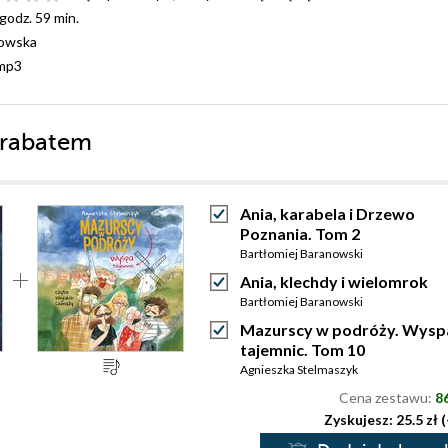
 godz. 59 min.
kowska
mp3
 rabatem
Ania, karabela i Drzewo
Poznania. Tom 2
Bartłomiej Baranowski
Ania, klechdy i wielomrok
Bartłomiej Baranowski
Mazurscy w podróży. Wysp
tajemnic. Tom 10
Agnieszka Stelmaszyk
Cena zestawu:
86
Zyskujesz: 25.5 zł 