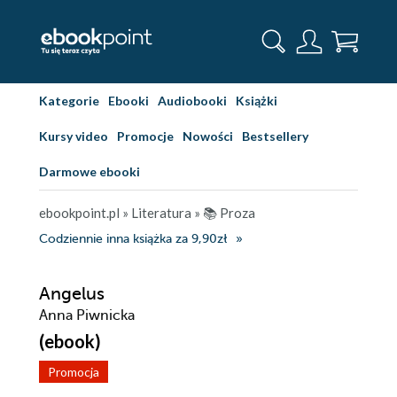
Kategorie
Ebooki
Audiobooki
Książki
Kursy video
Promocje
Nowości
Bestsellery
Darmowe ebooki
ebookpoint.pl
»
Literatura
»
📚 Proza
Codziennie inna książka za 9,90zł
Angelus
Anna Piwnicka
(ebook)
Promocja