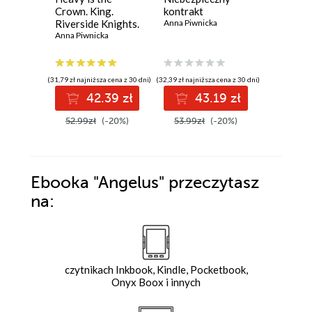
Crown. King.
kontrakt
mistrzó
Riverside Knights.
Anna Piwnicka
Kurt Vonn
Tom 1
Anna Piwnicka
(31,79 zł najniższa cena z 30 dni)
(32,39 zł najniższa cena z 30 dni)
(33,88 zł najni
42.39 zł
43.19 zł
3
52.99zł
(-20%)
53.99zł
(-20%)
44.00z
Ebooka
"Angelus"
przeczytasz
na:
czytnikach Inkbook, Kindle, Pocketbook,
Onyx Boox i innych