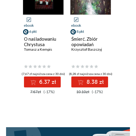
ebook
ebook
ebook
6 pkt
8 pkt
8 pkt
O naśladowaniu
Śmierć. Zbiór
Domek. 
Chrystusa
opowiadań
poezji
Tomasz a Kempis
Krzysztof Baszczyj
Krzysztof 
(7,67 zł najniższa cena z 30 dni)
(8,28 zł najniższa cena z 30 dni)
(8,59 zł najniż
6.37 zł
8.38 zł
8
7.67zł
(-17%)
10.10zł
(-17%)
10.10z