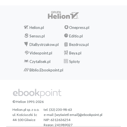
Helion.pl
Onepress.pl
Sensus.pl
Editio.pl
DlaBystrzakow.pl
Bezdroza.pl
Videopoint.pl
Beya.pl
Czytalisek.pl
Sploty
Biblio.Ebookpoint.pl
© Helion 1991-2026
Helion.pl sp. z o.o.
tel. (32) 230-98-63
ul. Kościuszki 1c
e-mail:
[wyświetl email]@ebookpoint.pl
44-100 Gliwice
NIP: 6312636254
Regon: 241989027