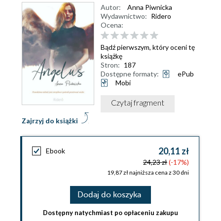
Autor:
Anna Piwnicka
Wydawnictwo:
Ridero
Ocena:
Bądź pierwszym, który oceni tę
książkę
Stron:
187
Dostępne formaty:
ePub
Mobi
Czytaj fragment
Zajrzyj do książki
20,11 zł
Ebook
24,23 zł
(-17%)
19,87 zł najniższa cena z 30 dni
Dodaj do koszyka
Dostępny natychmiast po opłaceniu zakupu