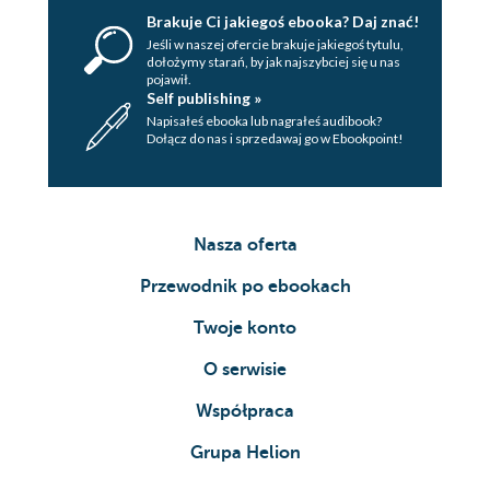
Brakuje Ci jakiegoś ebooka? Daj znać!
Jeśli w naszej ofercie brakuje jakiegoś tytulu,
dołożymy starań, by jak najszybciej się u nas
pojawił.
Self publishing »
Napisałeś ebooka lub nagrałeś audibook?
Dołącz do nas i sprzedawaj go w Ebookpoint!
Nasza oferta
Przewodnik po ebookach
Twoje konto
O serwisie
Współpraca
Grupa Helion