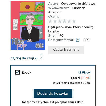
Autor:
Opracowanie zbiorowe
Wydawnictwo:
Fundacja
Alterpop
Ocena:
Bądź pierwszym, który oceni tę
książkę
Stron:
70
Dostępny format:
PDF
Czytaj fragment
Zajrzyj do książki
0,90 zł
Ebook
1,08 zł
(-17%)
0,92 zł najniższa cena z 30 dni
Dodaj do koszyka
Dostępny natychmiast po opłaceniu zakupu