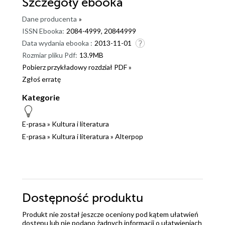
Szczegóły
ebooka
Dane producenta
»
ISSN Ebooka:
2084-4999, 20844999
Data wydania ebooka :
2013-11-01
Rozmiar pliku Pdf:
13.9MB
Pobierz przykładowy rozdział PDF »
Zgłoś erratę
Kategorie
E-prasa
»
Kultura i literatura
E-prasa
»
Kultura i literatura
»
Alterpop
Dostępność produktu
Produkt nie został jeszcze oceniony pod kątem ułatwień
dostępu lub nie podano żadnych informacji o ułatwieniach