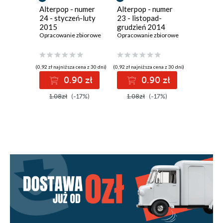
Alterpop - numer
Alterpop - numer
Alterpop
24 - styczeń-luty
23 - listopad-
22 - wrz
2015
grudzień 2014
paździer
Opracowanie zbiorowe
Opracowanie zbiorowe
Opracowan
(0,92 zł najniższa cena z 30 dni)
(0,92 zł najniższa cena z 30 dni)
(0,92 zł najniż
0.90 zł
0.90 zł
0
1.08zł
(-17%)
1.08zł
(-17%)
1.08zł