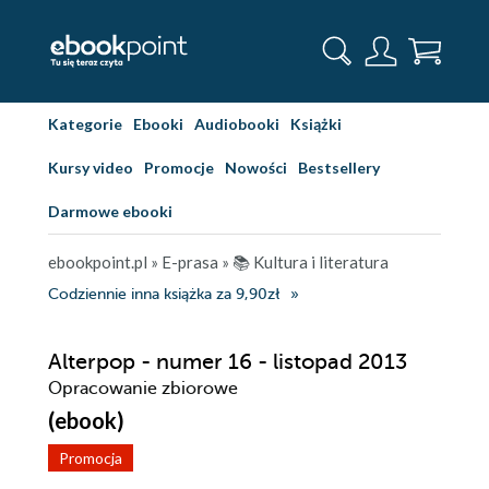
Kategorie
Ebooki
Audiobooki
Książki
Kursy video
Promocje
Nowości
Bestsellery
Darmowe ebooki
ebookpoint.pl
»
E-prasa
»
📚 Kultura i literatura
Codziennie inna książka za 9,90zł
Alterpop - numer 16 - listopad 2013
Opracowanie zbiorowe
(ebook)
Promocja