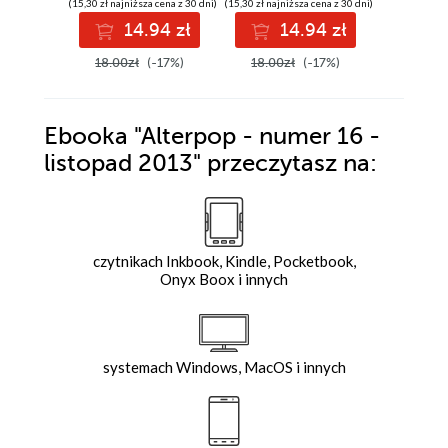
(15,30 zł najniższa cena z 30 dni)
(15,30 zł najniższa cena z 30 dni)
(16,15 zł najni
14.94 zł
14.94 zł
1
18.00zł
(-17%)
18.00zł
(-17%)
19.00z
Ebooka
"Alterpop - numer 16 -
listopad 2013"
przeczytasz na:
czytnikach Inkbook, Kindle, Pocketbook,
Onyx Boox i innych
systemach Windows, MacOS i innych