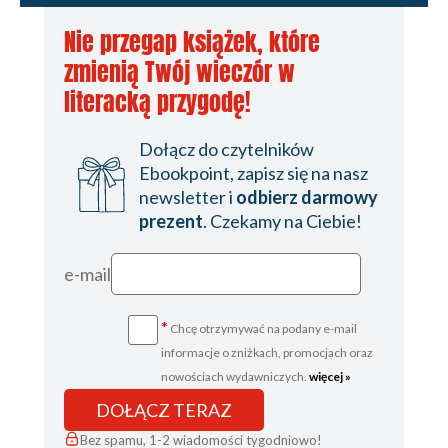
Nie przegap książek, które
zmienią Twój wieczór w
literacką przygodę!
Dołącz do czytelników
Ebookpoint, zapisz się na nasz
newsletter i
odbierz darmowy
prezent
. Czekamy na Ciebie!
e-mail
*
Chcę otrzymywać na podany e-mail
informacje o zniżkach, promocjach oraz
nowościach wydawniczych.
więcej »
DOŁĄCZ TERAZ
Bez spamu, 1-2 wiadomości tygodniowo!