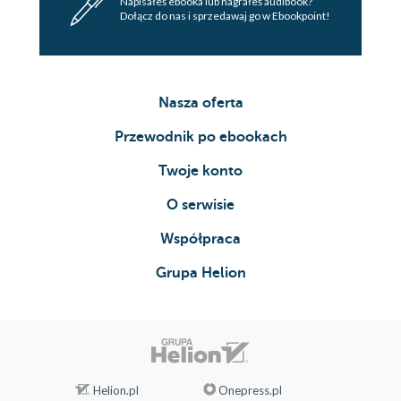
Napisałeś ebooka lub nagrałeś audibook?
Dołącz do nas i sprzedawaj go w Ebookpoint!
Nasza oferta
Przewodnik po ebookach
Twoje konto
O serwisie
Współpraca
Grupa Helion
Helion.pl
Onepress.pl