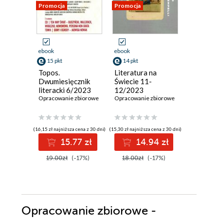
Promocja
Promocja
Promocja
ebook
ebook
ebook
15 pkt
14 pkt
8 pkt
Topos.
Literatura na
Nowe Ks
Dwumiesięcznik
Świecie 11-
12/23
literacki 6/2023
12/2023
Opracowan
Opracowanie zbiorowe
Opracowanie zbiorowe
(16,15 zł najniższa cena z 30 dni)
(15,30 zł najniższa cena z 30 dni)
(8,50 zł najniż
15.77 zł
14.94 zł
8
19.00zł
(-17%)
18.00zł
(-17%)
10.00z
Opracowanie zbiorowe -