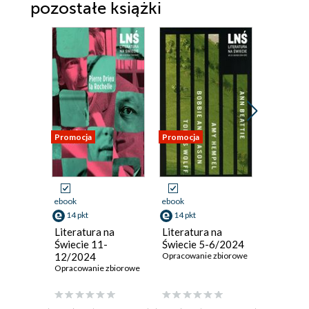
pozostałe książki
Promocja
Promocja
Promocja
ebook
ebook
ebook
14 pkt
14 pkt
15 pkt
Literatura na
Literatura na
Topos.
Świecie 11-
Świecie 5-6/2024
Dwumies
12/2024
Opracowanie zbiorowe
literack
Opracowanie zbiorowe
Opracowan