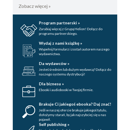
Zobacz więcej »
Program partnerski »
Zarabiaj więcej z Grupą Helion! Dołącz do
programu partnerskiego.
Wydaj z nami książkę »
Wypełnij formularz i zostań autorem naszego
wydawnictwa.
Da wydawców »
Jesteś średnim lub dużym wydawcą? Dołącz do
naszego systemu dystrybucji!
Dla biznesu »
Ebooki i audiobooki w Twojej firmie.
Brakuje Ci jakiegoś ebooka? Daj znać!
Jeśli w naszej ofercie brakuje jakiegoś tytulu,
dołożymy starań, by jak najszybciej się u nas
pojawił.
Self publishing »