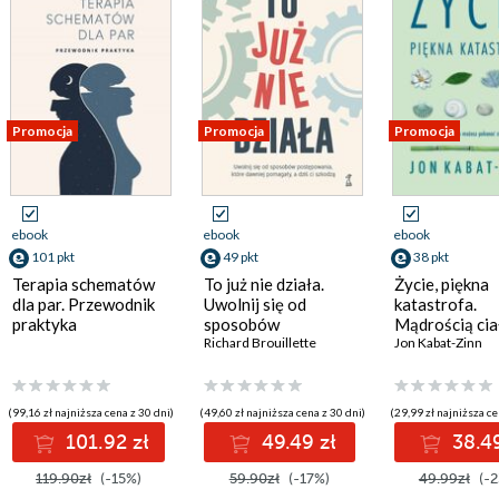
Promocja
Promocja
Promocja
ebook
ebook
ebook
101 pkt
49 pkt
38 pkt
Terapia schematów
To już nie działa.
Życie, piękna
dla par. Przewodnik
Uwolnij się od
katastrofa.
praktyka
sposobów
Mądrością ciał
postępowania, które
Richard Brouillette
umysłu możes
Jon Kabat-Zinn
dawniej pomagały, a
pokonać stres
dziś ci szkodzą
choroby i ból
(99,16 zł najniższa cena z 30 dni)
(49,60 zł najniższa cena z 30 dni)
(29,99 zł najniższa ce
101.92 zł
49.49 zł
38.49
119.90zł
(-15%)
59.90zł
(-17%)
49.99zł
(-2