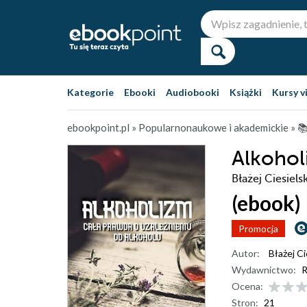
Kategorie
Ebooki
Audiobooki
Książki
Kursy v
ebookpoint.pl
»
Popularnonaukowe i akademickie
»

Alkohol
Błażej Ciesielsk
(ebook)
Promocja
Autor:
Błażej Ci
Wydawnictwo:
R
Ocena:
Stron:
21