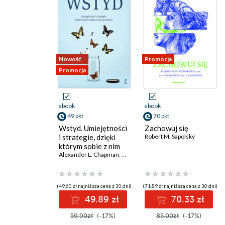
Nowość
Promocja
Promocja
ebook
ebook
49 pkt
70 pkt
Wstyd. Umiejętności
Zachowuj się
i strategie, dzięki
Robert M. Sapolsky
którym sobie z nim
poradzisz
Alexander L. Chapman
,
Kim L. Gratz
(49,60 zł najniższa cena z 30 dni)
(71,89 zł najniższa cena z 30 dni)
49.89 zł
70.33 zł
59.90zł
(-17%)
85.00zł
(-17%)