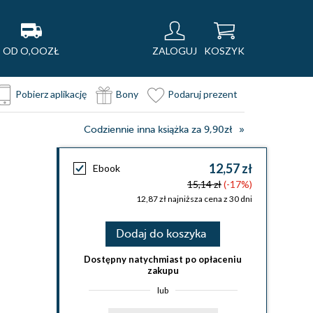
OD O,OOZŁ
ZALOGUJ
KOSZYK
Pobierz aplikację
Bony
Podaruj prezent
Codziennie inna książka za 9,90zł
12,57 zł
Ebook
15,14 zł
(-17%)
12,87 zł najniższa cena z 30 dni
Dodaj do koszyka
Dostępny natychmiast po opłaceniu
zakupu
lub