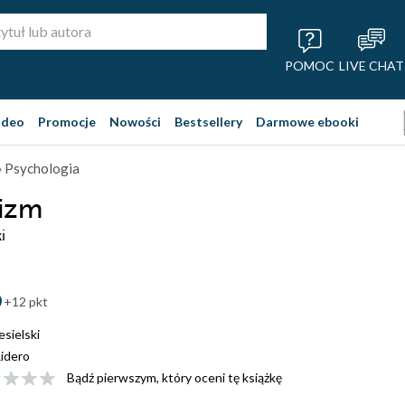
POMOC
LIVE CHAT
ideo
Promocje
Nowości
Bestsellery
Darmowe ebooki
 Psychologia
izm
i
+12 pkt
esielski
idero
Bądź pierwszym, który oceni tę książkę