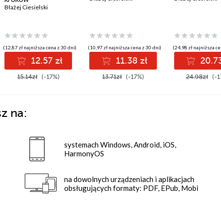
Błażej Ciesielski
(12,87 zł najniższa cena z 30 dni)
(10,97 zł najniższa cena z 30 dni)
(24,98 zł najniższa ce
12.57 zł
11.38 zł
20.73
15.14zł
(-17%)
13.71zł
(-17%)
24.98zł
(-1
z na:
systemach Windows, Android, iOS,
HarmonyOS
na dowolnych urządzeniach i aplikacjach
obsługujących formaty: PDF, EPub, Mobi