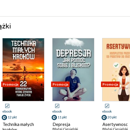
ążki
Promocja
Promocja
Promocja
ebook
ebook
ebook
12 pkt
11 pkt
20 pkt
Technika małych
Depresja
Asertywnosc
kroków
Błażej Ciesielski
Błażej Ciesielski