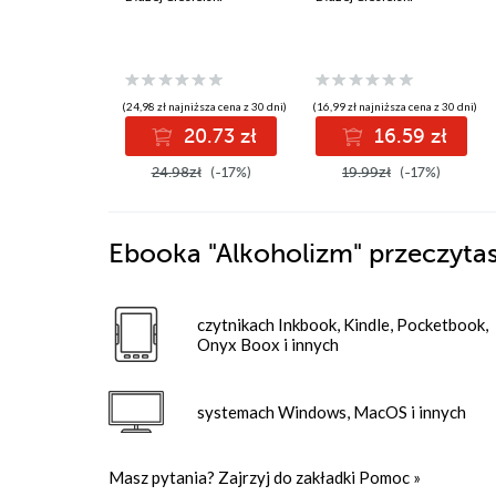
(24,98 zł najniższa cena z 30 dni)
(16,99 zł najniższa cena z 30 dni)
20.73 zł
16.59 zł
24.98zł
(-17%)
19.99zł
(-17%)
Ebooka
"Alkoholizm"
przeczytas
czytnikach Inkbook, Kindle, Pocketbook,
Onyx Boox i innych
systemach Windows, MacOS i innych
Masz pytania? Zajrzyj do zakładki
Pomoc
»