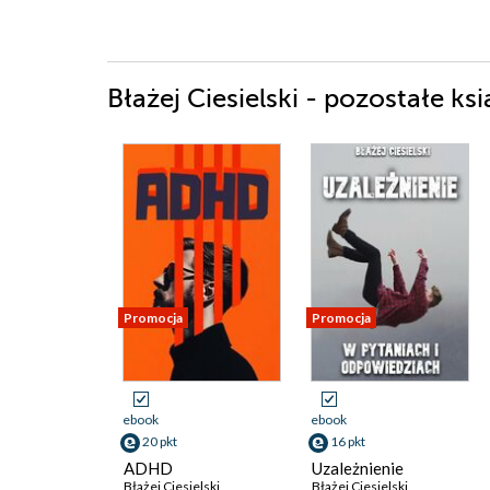
Błażej Ciesielski - pozostałe ksi
Promocja
Promocja
ebook
ebook
20 pkt
16 pkt
ADHD
Uzależnienie
Błażej Ciesielski
Błażej Ciesielski