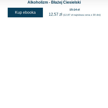
Alkoholizm - Błażej Ciesielski
15.14 zł
Kup ebooka
12.57 zł
(12,87 zł najniższa cena z 30 dni)