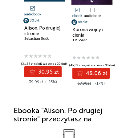
Promocja
audiobook
ebook
audiobook
ebook
30 pkt
48 pkt
28 pkt
Alison. Po drugiej
Korona wojny i
Wojna n
stronie
cienia
qntm
Sebastian Buśk
J.R. Ward
(31,99 zł najniższa cena z 30 dni)
(46,32 zł najniższa cena z 30 dni)
(28,72 zł najni
30.95 zł
48.06 zł
2
39.99zł
(-23%)
57.90zł
(-17%)
35.90z
Ebooka
"Alison. Po drugiej
stronie"
przeczytasz na: