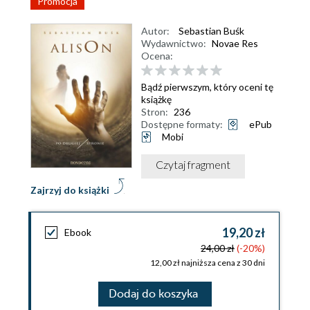
Promocja
Autor:
Sebastian Buśk
Wydawnictwo:
Novae Res
Ocena:
Bądź pierwszym, który oceni tę
książkę
Stron:
236
Dostępne formaty:
ePub
Mobi
Czytaj fragment
Zajrzyj do książki
19,20 zł
Ebook
24,00 zł
(-20%)
12,00 zł najniższa cena z 30 dni
Dodaj do koszyka