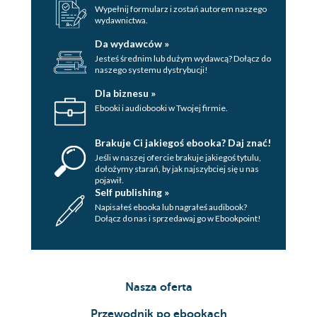
Wypełnij formularz i zostań autorem naszego
wydawnictwa.
Da wydawców »
Jesteś średnim lub dużym wydawcą? Dołącz do
naszego systemu dystrybucji!
Dla biznesu »
Ebooki i audiobooki w Twojej firmie.
Brakuje Ci jakiegoś ebooka? Daj znać!
Jeśli w naszej ofercie brakuje jakiegoś tytulu,
dołożymy starań, by jak najszybciej się u nas
pojawił.
Self publishing »
Napisałeś ebooka lub nagrałeś audibook?
Dołącz do nas i sprzedawaj go w Ebookpoint!
Nasza oferta
Przewodnik po ebookach