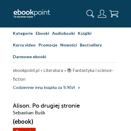
Kategorie
Ebooki
Audiobooki
Książki
Kursy video
Promocje
Nowości
Bestsellery
Darmowe ebooki
ebookpoint.pl
»
Literatura
»
📚 Fantastyka i science-
fiction
Codziennie inna książka za 9,90zł
Alison. Po drugiej stronie
Sebastian Buśk
(ebook)