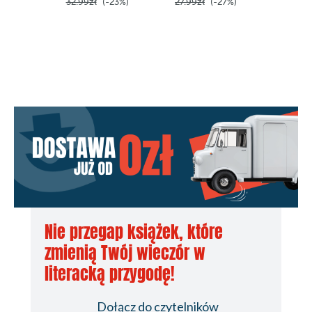
32.99zł
(-23%)
27.99zł
(-27%)
53.99z
Nie przegap książek, które
zmienią Twój wieczór w
literacką przygodę!
Dołącz do czytelników