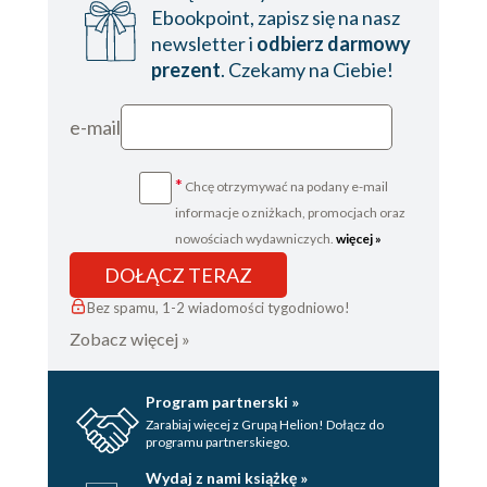
Ebookpoint, zapisz się na nasz
newsletter i
odbierz darmowy
prezent
. Czekamy na Ciebie!
e-mail
*
Chcę otrzymywać na podany e-mail
informacje o zniżkach, promocjach oraz
nowościach wydawniczych.
więcej »
DOŁĄCZ TERAZ
Bez spamu, 1-2 wiadomości tygodniowo!
Zobacz więcej »
Program partnerski »
Zarabiaj więcej z Grupą Helion! Dołącz do
programu partnerskiego.
Wydaj z nami książkę »