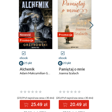
Nowość
Promocja
Promocja
Promocja
ebook
ebook
ebook
25 pkt
20 pkt
39 pkt
Alchemik
Pamiętaj o mnie
Zrozumie
Adam Maksymilian Grzybowski
Joanna Szalach
Jak dzia
niesamo
mózg? cz
James Chm
(23,09 zł najniższa cena z 30 dni)
(20,69 zł najniższa cena z 30 dni)
(37,79 zł najni
25.49 zł
20.49 zł
3