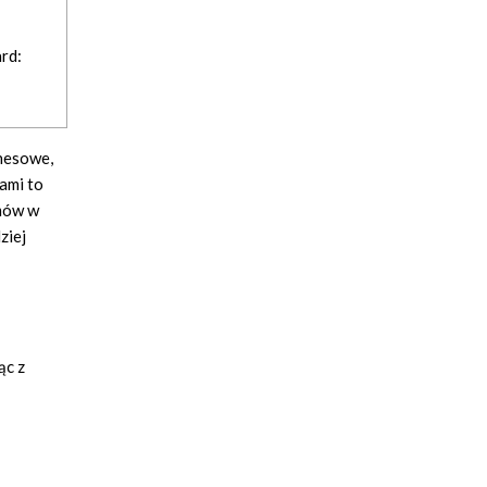
rd:
znesowe,
ami to
emów w
ziej
ąc z