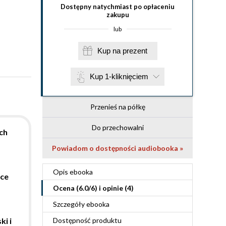
Dostępny natychmiast po opłaceniu
zakupu
lub
Kup na prezent
Kup 1-kliknięciem
Przenieś na półkę
Do przechowalni
ch
Powiadom o dostępności audiobooka »
Opis
ebooka
łce
Ocena (
6.0
/
6
) i opinie (4)
Szczegóły
ebooka
i i
Dostępność produktu