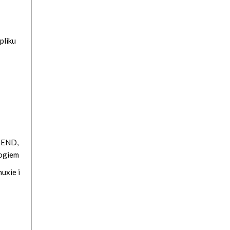
pliku
TEND,
logiem
uxie i