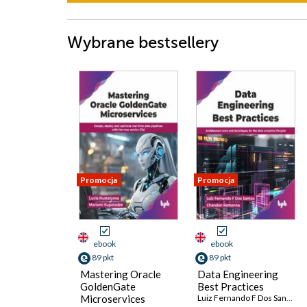
Wybrane bestsellery
Promocja
Promocja
ebook
ebook
89 pkt
89 pkt
Mastering Oracle
Data Engineering
GoldenGate
Best Practices
Microservices
Luiz Fernando F Dos Santos
,
C