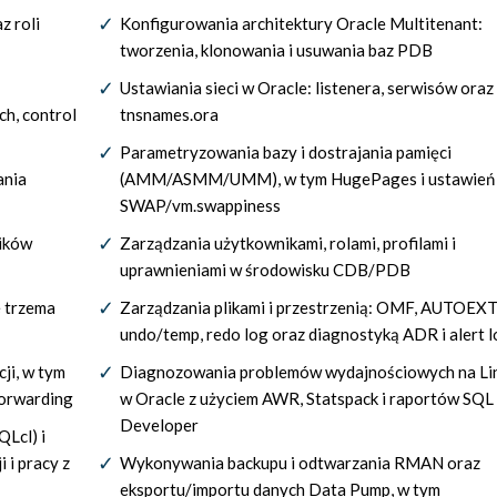
z roli
Konfigurowania architektury Oracle Multitenant:
tworzenia, klonowania i usuwania baz PDB
Ustawiania sieci w Oracle: listenera, serwisów oraz 
ch, control
tnsnames.ora
Parametryzowania bazy i dostrajania pamięci
ania
(AMM/ASMM/UMM), w tym HugePages i ustawień
SWAP/vm.swappiness
lików
Zarządzania użytkownikami, rolami, profilami i
uprawnieniami w środowisku CDB/PDB
e trzema
Zarządzania plikami i przestrzenią: OMF, AUTOEX
undo/temp, redo log oraz diagnostyką ADR i alert 
ji, w tym
Diagnozowania problemów wydajnościowych na Lin
forwarding
w Oracle z użyciem AWR, Statspack i raportów SQL
Developer
QLcl) i
 i pracy z
Wykonywania backupu i odtwarzania RMAN oraz
eksportu/importu danych Data Pump, w tym