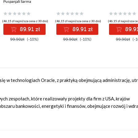
Puspanjali Sarma
(46,15 zł najniższa cena z 30 dni)
(46,15 zł najniższa cena z 30 dni)
(46,15 zł najniższa ce
89.91 zł
89.91 zł
89.91
99.90zł
(-10%)
99.90zł
(-10%)
99.90zł
(-1
 się w technologiach Oracle, z praktyką obejmującą administrację, ut
h zespołach, które realizowały projekty dla firm z USA, krajów
 obszaru bankowości, energetyki i finansów, obejmujące rozwój i wdr