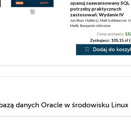
opanuj zaawansowany SQL 
potrzeby praktycznych
zastosowań. Wydanie IV
Jun Shan
,
Haibin Li
,
Matt Goldwasser
,
U
Malik
,
Benjamin Johnston
Cena zestawu:
132
Zyskujesz: 105.15 zł 
Dodaj do koszy
 bazą danych Oracle w środowisku Linux