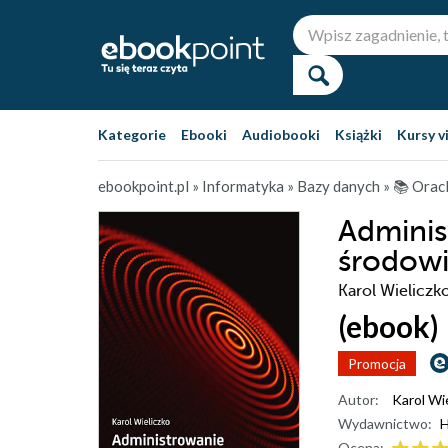
Kategorie
Ebooki
Audiobooki
Książki
Kursy v
ebookpoint.pl
»
Informatyka
»
Bazy danych
»
📚 Orac
Adminis
środowi
Karol Wieliczk
(ebook)
Promocja
Autor:
Karol Wi
Wydawnictwo:
H
Ocena: