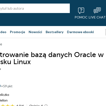
POMOC
LIVE CHAT
ideo
Promocje
Nowości
Bestsellery
Darmowe ebooki
le
trowanie bazą danych Oracle w
sku Linux
o
+59 pkt
eliczko
elion
6.0
/
6
Opinie:
4