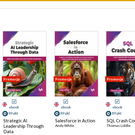
Promocja
Promocja
Promocja
ebook
ebook
ebook
89 pkt
89 pkt
89 pkt
Strategic AI
Salesforce in Action
SQL Crash Co
Leadership Through
Andy White
Thomas Liddle
handan Ramanna
Data