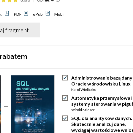
y:
PDF
ePub
Mobi
aj fragment
 rabatem
Administrowanie bazą dany
Oracle w środowisku Linux
Karol Wieliczko
Automatyka przemysłowa i
systemy sterowania w pigu
Witold Krieser
SQL dla analityków danych.
Skutecznie analizuj dane,
wyciągaj wartościowe wniosk