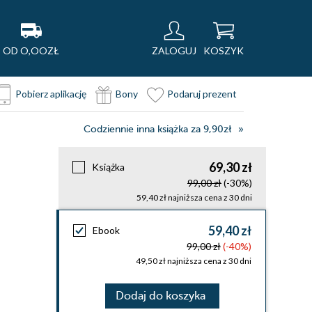
OD O,OOZŁ
ZALOGUJ
KOSZYK
Pobierz aplikację
Bony
Podaruj prezent
Codziennie inna książka za 9,90zł
69,30 zł
Książka
99,00 zł
(-30%)
59,40 zł najniższa cena z 30 dni
59,40 zł
Ebook
99,00 zł
(-40%)
49,50 zł najniższa cena z 30 dni
Dodaj do koszyka