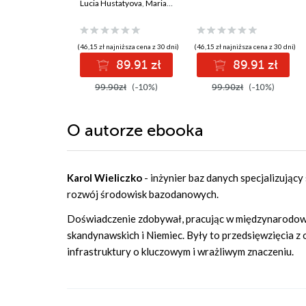
Lucia Hustatyova
,
Mariami Kupatadze
(46,15 zł najniższa cena z 30 dni)
(46,15 zł najniższa cena z 30 dni)
89.91 zł
89.91 zł
99.90zł
(-10%)
99.90zł
(-10%)
O autorze
ebooka
Karol Wieliczko
- inżynier baz danych specjalizujący
rozwój środowisk bazodanowych.
Doświadczenie zdobywał, pracując w międzynarodowyc
skandynawskich i Niemiec. Były to przedsięwzięcia z
infrastruktury o kluczowym i wrażliwym znaczeniu.