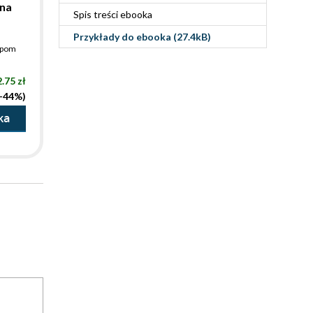
na
Spis treści
ebooka
Przykłady do
ebooka
(27.4kB)
pom
.75 zł
(-44%)
ka