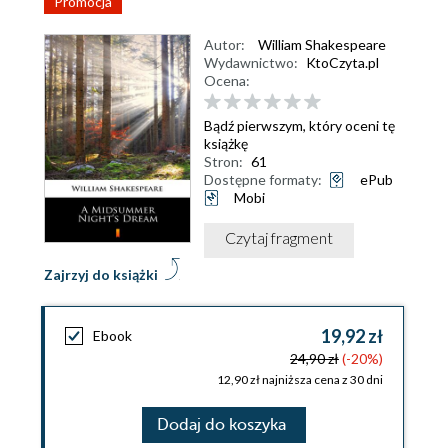
Promocja
Autor:
William Shakespeare
Wydawnictwo:
KtoCzyta.pl
Ocena:
Bądź pierwszym, który oceni tę
książkę
Stron:
61
Dostępne formaty:
ePub
Mobi
Czytaj fragment
Zajrzyj do książki
19,92 zł
Ebook
24,90 zł
(-20%)
12,90 zł najniższa cena z 30 dni
Dodaj do koszyka