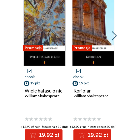
Promocja
Promocja
Promocja
ebook
ebook
ebook
19 pkt
19 pkt
19 pkt
Wiele hałasu o nic
Koriolan
Troilus 
William Shakespeare
William Shakespeare
William S
(12,90 zł najniższa cena z 30 dni)
(12,90 zł najniższa cena z 30 dni)
(12,90 zł najni
19.92 zł
19.92 zł
1