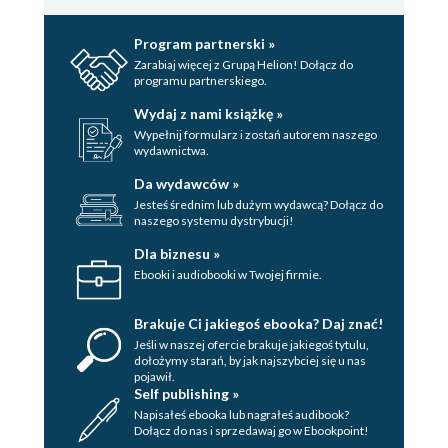
Program partnerski »
Zarabiaj więcej z Grupą Helion! Dołącz do
programu partnerskiego.
Wydaj z nami książkę »
Wypełnij formularz i zostań autorem naszego
wydawnictwa.
Da wydawców »
Jesteś średnim lub dużym wydawcą? Dołącz do
naszego systemu dystrybucji!
Dla biznesu »
Ebooki i audiobooki w Twojej firmie.
Brakuje Ci jakiegoś ebooka? Daj znać!
Jeśli w naszej ofercie brakuje jakiegoś tytulu,
dołożymy starań, by jak najszybciej się u nas
pojawił.
Self publishing »
Napisałeś ebooka lub nagrałeś audibook?
Dołącz do nas i sprzedawaj go w Ebookpoint!