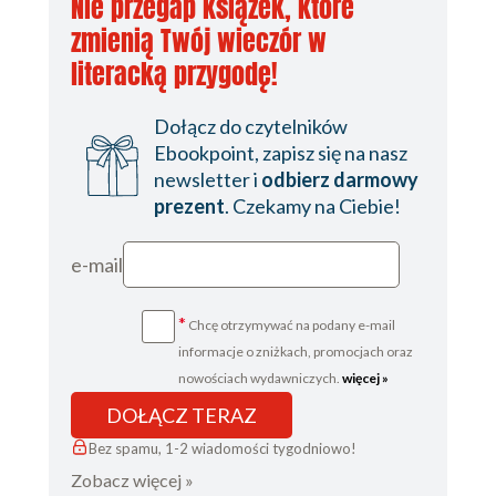
Nie przegap książek, które
zmienią Twój wieczór w
literacką przygodę!
Dołącz do czytelników
Ebookpoint, zapisz się na nasz
newsletter i
odbierz darmowy
prezent
. Czekamy na Ciebie!
e-mail
*
Chcę otrzymywać na podany e-mail
informacje o zniżkach, promocjach oraz
nowościach wydawniczych.
więcej »
DOŁĄCZ TERAZ
Bez spamu, 1-2 wiadomości tygodniowo!
Zobacz więcej »