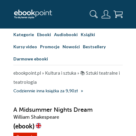
Kategorie
Ebooki
Audiobooki
Książki
Kursy video
Promocje
Nowości
Bestsellery
Darmowe ebooki
ebookpoint.pl
»
Kultura i sztuka
»
📚 Sztuki teatralne i
teatrologia
Codziennie inna książka za 9,90zł
A Midsummer Nights Dream
William Shakespeare
(ebook)