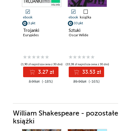
ebook
ebook
książka
ebook
3 pkt
33 pkt
21 pkt
Trojanki
Sztuki
Tango
Eurypides
Oscar Wilde
Sławomir 
(1,90 zł najniższa cena z 30 dni)
(33,38 zł najniższa cena z 30 dni)
(21,09 zł najni
3.27 zł
33.53 zł
2
3.99zł
(-18%)
39.90zł
(-16%)
27.00z
William Shakespeare - pozostałe
książki