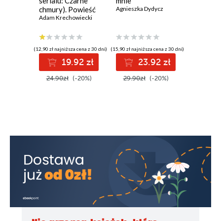
serialu: Czarne
mnie
termine
chmury). Powieść
Agnieszka Dydycz
Agnieszka
historyczna z XVII
Adam Krechowiecki
wieku
(12,90 zł najniższa cena z 30 dni)
(15,90 zł najniższa cena z 30 dni)
(15,90 zł najni
19.92 zł
23.92 zł
2
24.90zł
(-20%)
29.90zł
(-20%)
29.90z