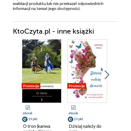
walidacji produktu lub nie przekazał odpowiednich
informacji na temat jego dostępności.
KtoCzyta.pl - inne książki
Promocja
Promocja
Promocja
ebook
ebook
ebook
19 pkt
23 pkt
23 pkt
O tron (kanwa
Dzisiaj należy do
Marzeni