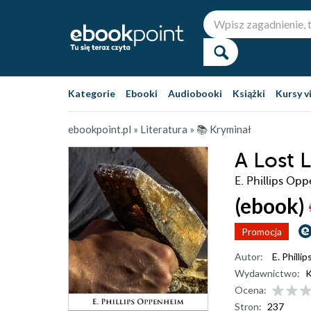
Kategorie
Ebooki
Audiobooki
Książki
Kursy v
ebookpoint.pl
»
Literatura
»
📚 Kryminał
A Lost 
E. Phillips Op
(ebook)
Promocja
Autor:
E. Phill
Wydawnictwo:
K
Ocena:
Stron:
237