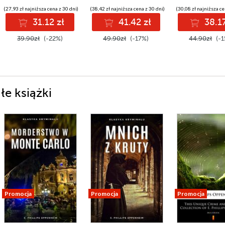
(27,93 zł najniższa cena z 30 dni)
(38,42 zł najniższa cena z 30 dni)
(30,08 zł najniższa ce
31.12 zł
41.42 zł
38.17
39.90zł
(-22%)
49.90zł
(-17%)
44.90zł
(-1
łe książki
Promocja
Promocja
Promocja