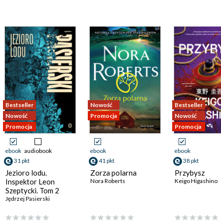
Bestseller
Nowość
Bestseller
Nowość
Promocja
Nowość
Promocja
Promocja
ebook
audiobook
ebook
ebook
31 pkt
41 pkt
38 pkt
Jezioro lodu.
Zorza polarna
Przybysz
Inspektor Leon
Nora Roberts
Keigo Higashino
Szeptycki. Tom 2
Jędrzej Pasierski