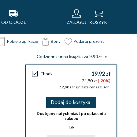
OD O,OOZŁ
ZALOGUJ
KOSZYK
Pobierz aplikację
Bony
Podaruj prezent
Codziennie inna książka za 9,90zł
19,92 zł
Ebook
24,90 zł
(-20%)
12,90 zł najniższa cena z 30 dni
Dodaj do koszyka
Dostępny natychmiast po opłaceniu
zakupu
lub