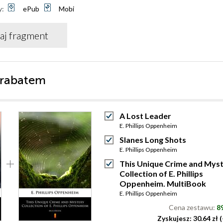
y:
ePub
Mobi
aj fragment
 rabatem
A Lost Leader
E. Phillips Oppenheim
Slanes Long Shots
E. Phillips Oppenheim
This Unique Crime and Mys
Collection of E. Phillips
Oppenheim. MultiBook
E. Phillips Oppenheim
Cena zestawu:
89
Zyskujesz: 30.64 zł 