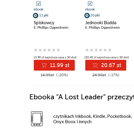
ebook
ebook
11 pkt
20 pkt
Spiskowcy
Jednooki Budda
E. Phillips Oppenheim
E. Phillips Oppenheim
(3,90 zł najniższa cena z 30 dni)
(20,42 zł najniższa cena z 30 dni)
11.99 zł
20.67 zł
14.99zł
(-20%)
24.90zł
(-17%)
Ebooka
"A Lost Leader"
przeczy
czytnikach Inkbook, Kindle, Pocketbook,
Onyx Boox i innych