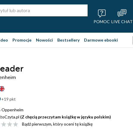
POMOC
LIVE CHAT
ideo
Promocje
Nowości
Bestsellery
Darmowe ebooki
Leader
penheim
+19 pkt
ips Oppenheim
toCzyta.pl
(Z chęcią przeczytam książkę w języku polskim)
Bądź pierwszym, który oceni tę książkę