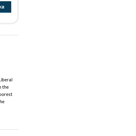
ka
Liberal
n the
poorest
the