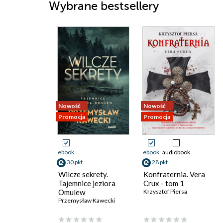
Wybrane bestsellery
Nowość
Nowość
Promocja
Promocja
ebook
ebook
audiobook
30 pkt
28 pkt
Wilcze sekrety.
Konfraternia. Vera
Tajemnice jeziora
Crux - tom 1
Omulew
Krzysztof Piersa
Przemysław Kawecki