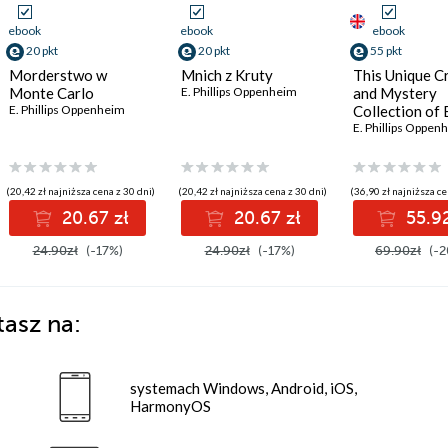
ebook
ebook
ebook
20 pkt
20 pkt
55 pkt
Morderstwo w
Mnich z Kruty
This Unique C
Monte Carlo
E. Phillips Oppenheim
and Mystery
E. Phillips Oppenheim
Collection of 
Phillips Oppe
E. Phillips Oppen
MultiBook
(20,42 zł najniższa cena z 30 dni)
(20,42 zł najniższa cena z 30 dni)
(36,90 zł najniższa ce
20.67 zł
20.67 zł
55.92
24.90zł
(-17%)
24.90zł
(-17%)
69.90zł
(-2
tasz na:
systemach Windows, Android, iOS,
HarmonyOS