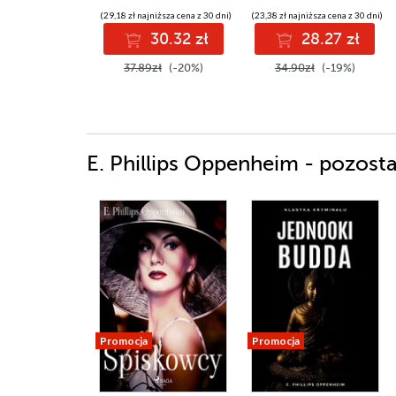
(29,18 zł najniższa cena z 30 dni)
(23,38 zł najniższa cena z 30 dni)
30.32 zł
28.27 zł
37.89zł
(-20%)
34.90zł
(-19%)
E. Phillips Oppenheim - pozosta
Promocja
Promocja