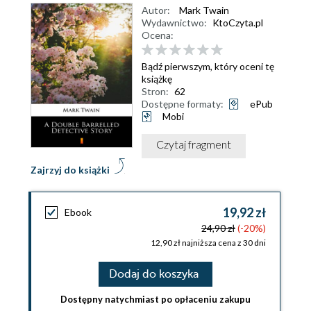
Autor:
Mark Twain
Wydawnictwo:
KtoCzyta.pl
Ocena:
Bądź pierwszym, który oceni tę
książkę
Stron:
62
Dostępne formaty:
ePub
Mobi
Czytaj fragment
Zajrzyj do książki
19,92 zł
Ebook
24,90 zł
(-20%)
12,90 zł najniższa cena z 30 dni
Dodaj do koszyka
Dostępny natychmiast po opłaceniu zakupu