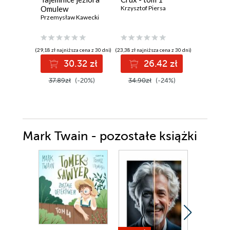
Omulew
Krzysztof Piersa
Szeptyck
Przemysław Kawecki
Jędrzej Pa
(29,18 zł najniższa cena z 30 dni)
(23,38 zł najniższa cena z 30 dni)
(27,93 zł najni
30.32 zł
26.42 zł
3
37.89zł
(-20%)
34.90zł
(-24%)
39.90z
Mark Twain - pozostałe książki