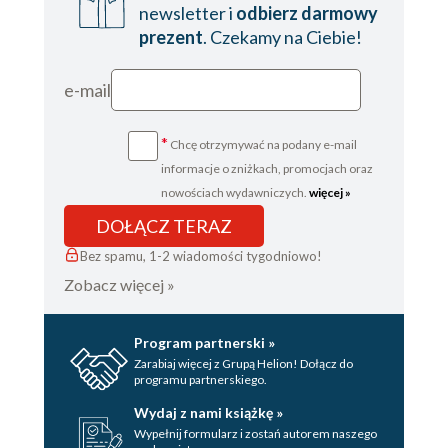
newsletter i
odbierz darmowy
prezent
. Czekamy na Ciebie!
e-mail
*
Chcę otrzymywać na podany e-mail
informacje o zniżkach, promocjach oraz
nowościach wydawniczych.
więcej »
DOŁĄCZ TERAZ
Bez spamu, 1-2 wiadomości tygodniowo!
Zobacz więcej »
Program partnerski »
Zarabiaj więcej z Grupą Helion! Dołącz do
programu partnerskiego.
Wydaj z nami książkę »
Wypełnij formularz i zostań autorem naszego