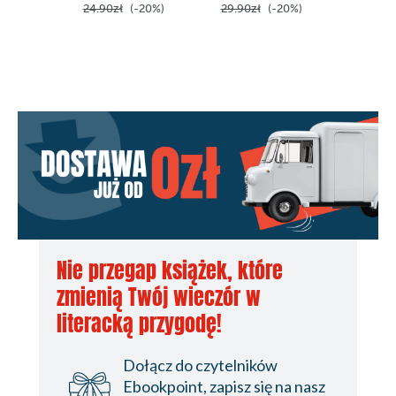
24.90zł
(-20%)
29.90zł
(-20%)
29.90z
Nie przegap książek, które
zmienią Twój wieczór w
literacką przygodę!
Dołącz do czytelników
Ebookpoint, zapisz się na nasz