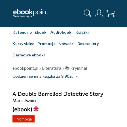
Kategorie
Ebooki
Audiobooki
Książki
Kursy video
Promocje
Nowości
Bestsellery
Darmowe ebooki
ebookpoint.pl
»
Literatura
»
📚 Kryminał
Codziennie inna książka za 9,90zł
A Double Barrelled Detective Story
Mark Twain
(ebook)
Promocja