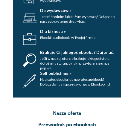
wydawnictwa.
Da wydawców »
Jesteś średnim lub dużym wydawcą? Dołącz do
naszego systemu dystrybucji!
Dla biznesu »
Ebooki i audiobooki w Twojej firmie.
Brakuje Ci jakiegoś ebooka? Daj znać!
Jeśli w naszej ofercie brakuje jakiegoś tytulu,
dołożymy starań, by jak najszybciej się u nas
pojawił.
Self publishing »
Napisałeś ebooka lub nagrałeś audibook?
Dołącz do nas i sprzedawaj go w Ebookpoint!
Nasza oferta
Przewodnik po ebookach