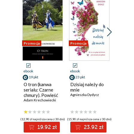
Promocja
Promocja
Promocja
ebook
ebook
ebook
19 pkt
23 pkt
23 pkt
O tron (kanwa
Dzisiaj należy do
Marzeni
serialu: Czarne
mnie
termine
chmury). Powieść
Agnieszka Dydycz
Agnieszka
historyczna z XVII
Adam Krechowiecki
wieku
(12,90 zł najniższa cena z 30 dni)
(15,90 zł najniższa cena z 30 dni)
(15,90 zł najni
19.92 zł
23.92 zł
2