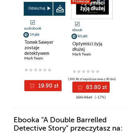
Promocja
Odsłuchaj
Odsłuch
audiobook
audiobook
ebook
19 pkt
29 pkt
83 pkt
Tomek Sawyer
Tomek S
Optymiści żyją
zostaje
granicą
dłużej
detektywem
Mark Twai
Mark Twain
Mark Twain
(100,96 zł najniższa cena z 30 dni)
19.90 zł
2
83.80 zł
100.96zł
(-17%)
Ebooka
"A Double Barrelled
Detective Story"
przeczytasz na: