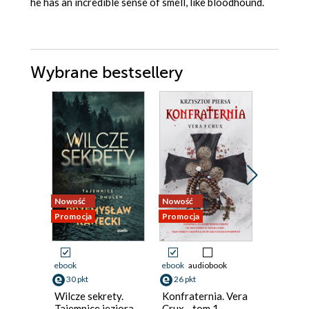
he has an incredible sense of smell, like bloodhound.
Wybrane bestsellery
Nowość
Nowość
Bestseller
Promocja
Promocja
Nowość
Promocja
ebook
ebook
audiobook
ebook
aud
30 pkt
26 pkt
31 pkt
Wilcze sekrety.
Konfraternia. Vera
Jezioro 
Tajemnice jeziora
Crux - tom 1
Inspekt