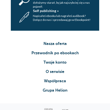
dołożymy starań, by jak najszybciej się u nas
pojawił.
Self publishing »
Napisałeś ebooka lub nagrałeś audibook?
Dołącz do nas i sprzedawaj go w Ebookpoint!
Nasza oferta
Przewodnik po ebookach
Twoje konto
O serwisie
Współpraca
Grupa Helion