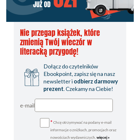
Nie przegap książek, które
zmienią Twój wieczór w
literacką przygodę!
Dołącz do czytelników
Ebookpoint, zapisz się na nasz
newsletter i
odbierz darmowy
prezent
. Czekamy na Ciebie!
e-mail
*
Chcę otrzymywać na podany e-mail
informacje o zniżkach, promocjach oraz
nowościach wydawniczych.
więcej »