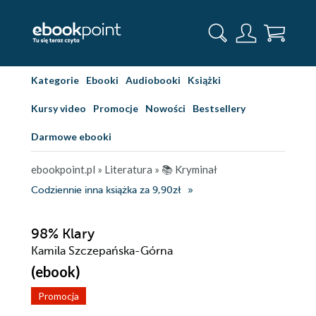
Kategorie
Ebooki
Audiobooki
Książki
Kursy video
Promocje
Nowości
Bestsellery
Darmowe ebooki
ebookpoint.pl
»
Literatura
»
📚 Kryminał
Codziennie inna książka za 9,90zł
98% Klary
Kamila Szczepańska-Górna
(ebook)
Promocja