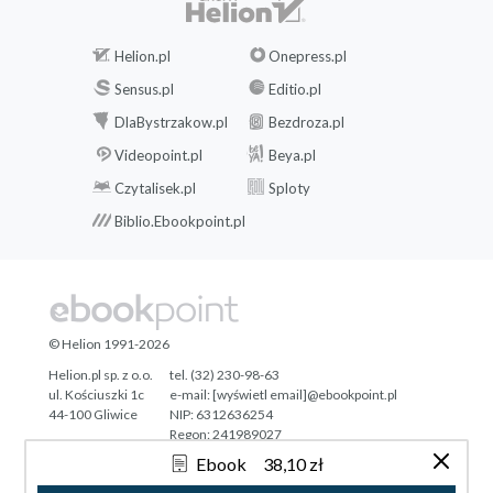
Helion.pl
Onepress.pl
Sensus.pl
Editio.pl
DlaBystrzakow.pl
Bezdroza.pl
Videopoint.pl
Beya.pl
Czytalisek.pl
Sploty
Biblio.Ebookpoint.pl
© Helion 1991-2026
Helion.pl sp. z o.o.
tel. (32) 230-98-63
ul. Kościuszki 1c
e-mail:
[wyświetl email]@ebookpoint.pl
44-100 Gliwice
NIP: 6312636254
Regon: 241989027
Ebook
38,10 zł
Designed with ♥ by
Tonik.pl