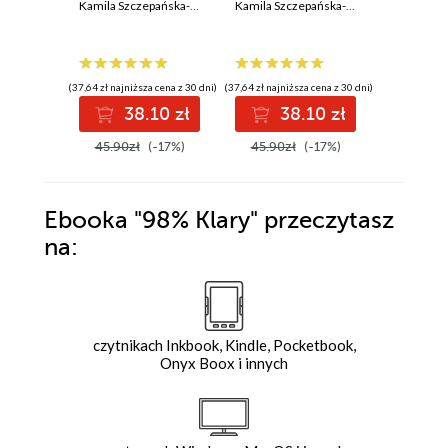
Kamila Szczepańska-Górna
Kamila Szczepańska-Górna
(37,64 zł najniższa cena z 30 dni)
(37,64 zł najniższa cena z 30 dni)
(37,64 zł najni
38.10 zł
38.10 zł
3
45.90zł
(-17%)
45.90zł
(-17%)
45.90z
Ebooka
"98% Klary"
przeczytasz
na:
czytnikach Inkbook, Kindle, Pocketbook,
Onyx Boox i innych