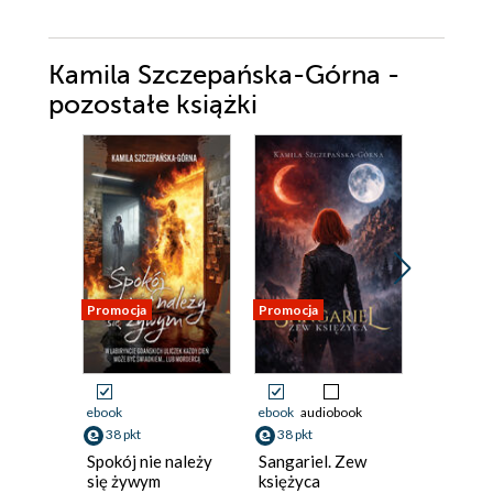
Kamila Szczepańska-Górna -
pozostałe książki
Promocja
Promocja
Promocja
ebook
ebook
audiobook
ebook
38 pkt
38 pkt
38 pkt
Spokój nie należy
Sangariel. Zew
Bogowie
się żywym
księżyca
umierają