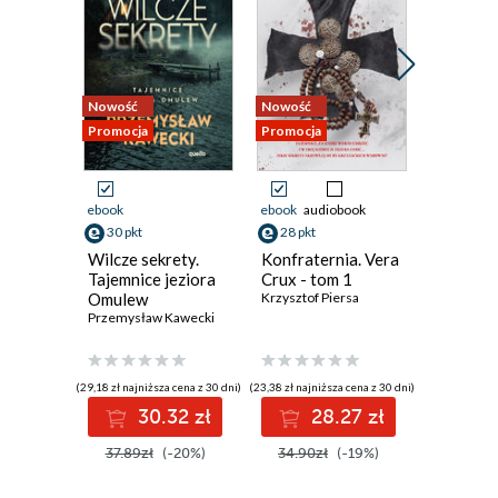
Nowość
Nowość
Bestseller
Promocja
Promocja
Nowość
Promocja
ebook
ebook
audiobook
ebook
aud
30 pkt
28 pkt
31 pkt
Wilcze sekrety.
Konfraternia. Vera
Jezioro 
Tajemnice jeziora
Crux - tom 1
Inspekt
Omulew
Krzysztof Piersa
Szeptyck
Przemysław Kawecki
Jędrzej Pa
(29,18 zł najniższa cena z 30 dni)
(23,38 zł najniższa cena z 30 dni)
(27,93 zł najni
30.32 zł
28.27 zł
3
37.89zł
(-20%)
34.90zł
(-19%)
39.90z