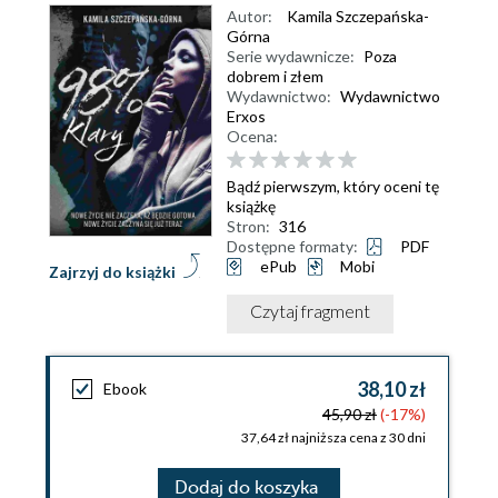
Autor:
Kamila Szczepańska-
Górna
Serie wydawnicze:
Poza
dobrem i złem
Wydawnictwo:
Wydawnictwo
Erxos
Ocena:
Bądź pierwszym, który oceni tę
książkę
Stron:
316
Dostępne formaty:
PDF
ePub
Mobi
Zajrzyj do książki
Czytaj fragment
38,10 zł
Ebook
45,90 zł
(-17%)
37,64 zł najniższa cena z 30 dni
Dodaj do koszyka