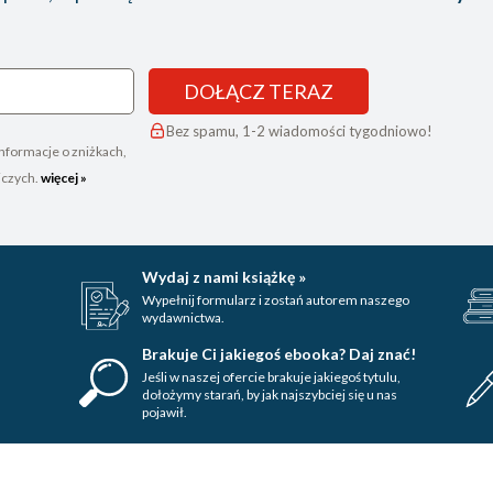
DOŁĄCZ TERAZ
Bez spamu, 1-2 wiadomości tygodniowo!
nformacje o zniżkach,
iczych.
więcej »
Wydaj z nami książkę »
Wypełnij formularz i zostań autorem naszego
wydawnictwa.
Brakuje Ci jakiegoś ebooka? Daj znać!
Jeśli w naszej ofercie brakuje jakiegoś tytulu,
dołożymy starań, by jak najszybciej się u nas
pojawił.