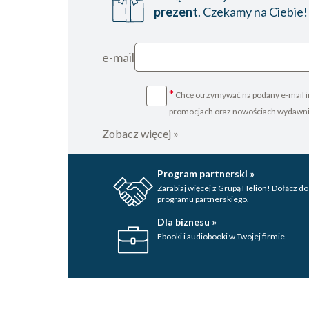
14. Olbrzymie schrony ?
prezent
. Czekamy na Ciebie!
15. Broda Montezumy i żołnierski hełm
16. Cisza na budowie świątyni Salomona
e-mail
17. Krakowskie kopce
18. Zatopiony "problem"
*
Chcę otrzymywać na podany e-mail i
19. Pedra da Gavea
promocjach oraz nowościach wydawn
20. Bursztynowy szlak skojarzeń
Zobacz więcej »
21. Bursztyn i tlen
22. Epokowe rozważania, czyli kamienna mowa
23. Czy Noe i Abram mogli się spotkać ?
Program partnerski »
Zarabiaj więcej z Grupą Helion! Dołącz do
24. Nowy Świat i stare kości
programu partnerskiego.
25. Płynąc za żółwiem caretta
Dla biznesu »
26. Minos, Menes, Minajos, Mene, Min
Ebooki i audiobooki w Twojej firmie.
27. Odyseusz, astro żeglarz
28. Drugie dno wielu legend i mitów
29. Wirakocza znaczy... biali ludzie
30. Czytając 5 rozdział Księgi Rodzaju