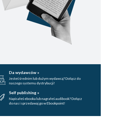
Da wydawców »
Jesteś średnim lub dużym wydawcą? Dołącz do
naszego systemu dystrybucji!
Self publishing »
Napisałeś ebooka lub nagrałeś audibook? Dołącz
do nas i sprzedawaj go w Ebookpoint!