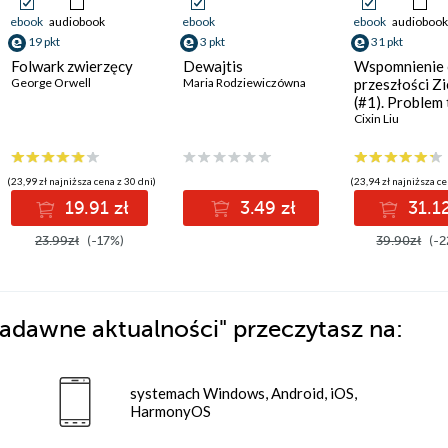
ebook
audiobook
ebook
ebook
audiobook
19 pkt
3 pkt
31 pkt
Folwark zwierzęcy
Dewajtis
Wspomnienie 
George Orwell
Maria Rodziewiczówna
przeszłości Z
(#1). Problem 
ciał
Cixin Liu
(23,99 zł najniższa cena z 30 dni)
(23,94 zł najniższa ce
19.91 zł
3.49 zł
31.12
23.99zł
(-17%)
39.90zł
(-2
pradawne aktualności"
przeczytasz na:
systemach Windows, Android, iOS,
HarmonyOS