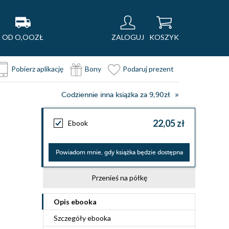
OD O,OOZŁ
ZALOGUJ
KOSZYK
Pobierz aplikację
Bony
Podaruj prezent
Codziennie inna książka za 9,90zł
22,05 zł
Ebook
Powiadom mnie, gdy książka będzie dostępna
Przenieś na półkę
Opis
ebooka
Szczegóły
ebooka