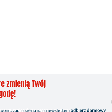
re zmienią Twój
ygodę!
oint, zapisz się na nasz newsletter i
odbierz darmowy