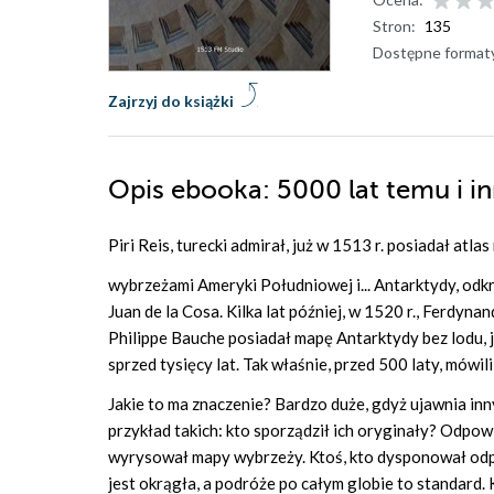
Stron:
135
Dostępne format
Zajrzyj do książki
Opis
ebooka
: 5000 lat temu i 
Piri Reis, turecki admirał, już w 1513 r. posiadał atla
wybrzeżami Ameryki Południowej i... Antarktydy, odkry
Juan de la Cosa. Kilka lat później, w 1520 r., Ferdyna
Philippe Bauche posiadał mapę Antarktydy bez lodu, 
sprzed tysięcy lat. Tak właśnie, przed 500 laty, mówil
Jakie to ma znaczenie? Bardzo duże, gdyż ujawnia in
przykład takich: kto sporządził ich oryginały? Odpowie
wyrysował mapy wybrzeży. Ktoś, kto dysponował odpow
jest okrągła, a podróże po całym globie to standard. 