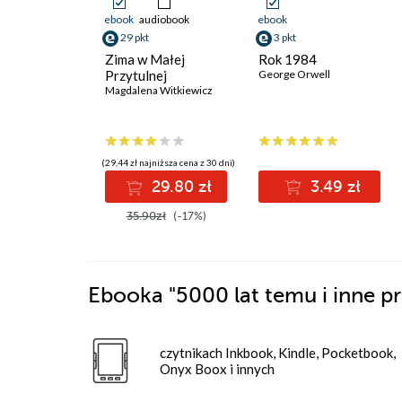
ebook
audiobook
ebook
29 pkt
3 pkt
Zima w Małej
Rok 1984
Przytulnej
George Orwell
Magdalena Witkiewicz
(29,44 zł najniższa cena z 30 dni)
29.80 zł
3.49 zł
35.90zł
(-17%)
Ebooka
"5000 lat temu i inne 
czytnikach Inkbook, Kindle, Pocketbook,
Onyx Boox i innych