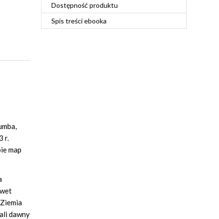
Dostępność produktu
Spis treści
ebooka
lumba,
 r.
pie map
a
awet
 Ziemia
nali dawny