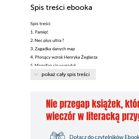
Spis treści
ebooka
Spis treści
1. Pamięć
2. Nec plus ultra ?
3. Zagadka danych map
4. Płonący wzrok Henryka Żeglarza
5. Magellan się wygadał
6. 5 tysięcy lat temu
pokaż cały spis treści
7. Titicaca i Tiahuanaco
8. Czy Ramzes i Tutanchamon palili faje ?
9. Dinozaury czyli straszne jaszczury
Nie przegap książek, któ
10. Celtowie
wieczór w literacką prz
11. Venaia, Wendowie, Wenetowie
12. Pleio znaczy nawigować
13. Spotkania z drugim dnem
Dołącz do czytelników Ebookp