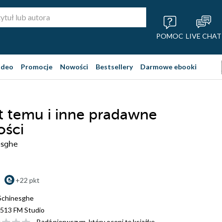
POMOC
LIVE CHAT
ideo
Promocje
Nowości
Bestsellery
Darmowe ebooki
t temu i inne pradawne
ości
esghe
+22 pkt
Schinesghe
513 FM Studio
Bądź pierwszym, który oceni tę książkę