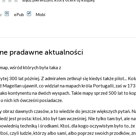
y:
ePub
Mobi
inne pradawne aktualności
s map, wśród których była taka z
tej 300 lat później. Z admirałem zetknął się kiedyś także pilot... Ko
nd Magellan ujawnił, co widział na mapach króla Portugalii, zaś w 1733
jako kontynentu na dwóch wyspach. Takie mapy sprzed 500 lat to ko
i o nich ich ówcześni posiadacze.
ny obraz dawnych czasów, a to wiedzie do jeszcze większych pytań. N
dź jest prosta: ktoś, kto był tam wcześniej. Nie tylko tam był, ale n
iednią techniką i środkami. Ktoś, dla kogo oczywistym było to, że
Ktoś, czyli ludzie, którzy albo sami, albo poprzez swoich przodków, z