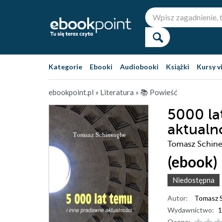
Kategorie
Ebooki
Audiobooki
Książki
Kursy v
ebookpoint.pl
»
Literatura
»
📚 Powieść
5000 la
aktualn
Tomasz Schin
(ebook)
Niedostępna
Autor:
Tomasz 
Wydawnictwo:
1
Ocena: