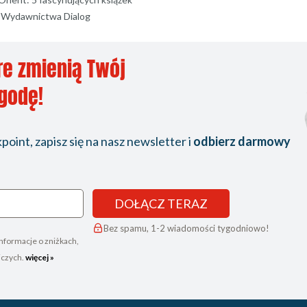
d Wydawnictwa Dialog
re zmienią Twój
ygodę!
oint, zapisz się na nasz newsletter i
odbierz darmowy
DOŁĄCZ TERAZ
Bez spamu, 1-2 wiadomości tygodniowo!
nformacje o zniżkach,
iczych.
więcej »