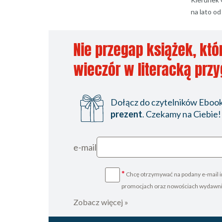
na lato o
Nie przegap książek, któ
wieczór w literacką prz
Dołącz do czytelników Ebookp
prezent
. Czekamy na Ciebie!
e-mail
*
Chcę otrzymywać na podany e-mail i
promocjach oraz nowościach wydawn
Zobacz więcej »