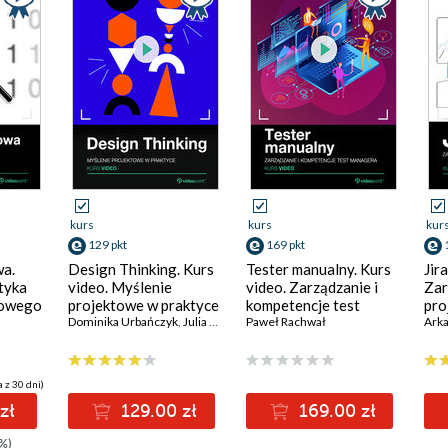
kurs
kurs
kur
129 pkt
169 pkt
wa.
Design Thinking. Kurs
Tester manualny. Kurs
Jir
tyka
video. Myślenie
video. Zarządzanie i
Zar
sowego
projektowe w praktyce
kompetencje test
pro
Dominika Urbańczyk
,
Julia Klyus
managera
Paweł Rachwał
Ark
 z 30 dni)
zł
129.00 zł
169.00 zł
%)