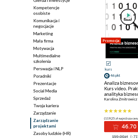
Giełda i inwestycje
Kompetencje
osobiste
Komunikacja i
negocjacje
Marketing
Mała firma
Promocja
Motywacja
Multimedialne
szkolenia
Perswazja i NLP
kurs
46 pkt
Poradniki
Analiza bizneso
Prezentacje
Kurs video. Prak
Social Media
analityka bizne
Sprzedaż
Karolina Zmitrowicz
Twoja kariera
Zarządzanie
(119,25 zł najniższa cena
Zarządzanie
projektami
46.70 
Zasoby ludzkie (HR)
159.00zł
(-71