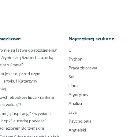
siążkowe
Najczęściej szukane
ro nie są łatwe do rozdzielenia"
C
z Agnieszką Szubert, autorką
Python
ie ratuj mnie"
Praca zbiorowa
m jest to, przed czym
Sql
 - artykuł Katarzyny
Linux
iej
Algorytmy
szych ebooków lipca - ranking
Analiza
ek wakacji!
Java
t moją inspiracją" - wywiad z
 Łepki, autorką powieści
Psychologia
d jeziorem Borzymskim"
Angielski
Orient: 5 fascynujących książek