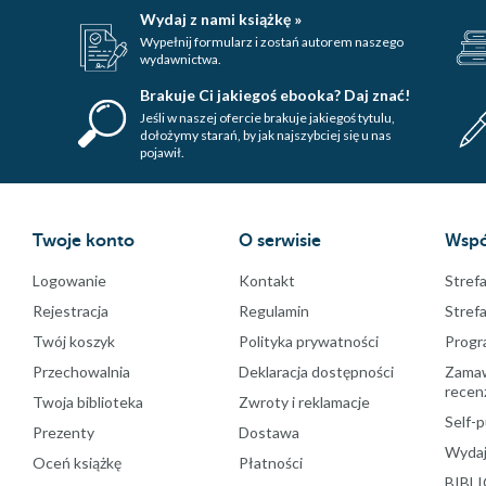
Wydaj z nami książkę »
Wypełnij formularz i zostań autorem naszego
wydawnictwa.
Brakuje Ci jakiegoś ebooka? Daj znać!
Jeśli w naszej ofercie brakuje jakiegoś tytulu,
dołożymy starań, by jak najszybciej się u nas
pojawił.
Twoje konto
O serwisie
Wspó
Logowanie
Kontakt
Strefa
Rejestracja
Regulamin
Stref
Twój koszyk
Polityka prywatności
Progr
Przechowalnia
Deklaracja dostępności
Zamawi
recenz
Twoja biblioteka
Zwroty i reklamacje
Self-p
Prezenty
Dostawa
Wydaj
Oceń książkę
Płatności
BIBLI