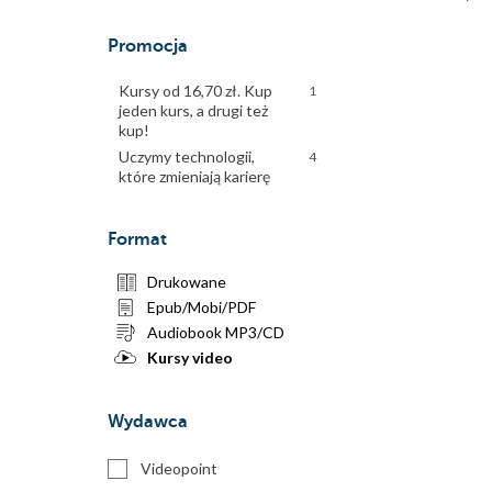
Promocja
Kursy od 16,70 zł. Kup
1
jeden kurs, a drugi też
kup!
Uczymy technologii,
4
które zmieniają karierę
Format
Drukowane
Epub/Mobi/PDF
Audiobook MP3/CD
Kursy video
Wydawca
Videopoint