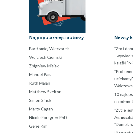
Najpopularniejsi autorzy
Newsy k
Bartłomiej Wieczorek
"Zło i dob
- wywiad 
Wojciech Ciemski
książki "N
Zbigniew Misiak
"Probleme
Manuel Pais
uciekamy."
Ruth Malan
Walczewsk
Matthew Skelton
10 najlep
Simon Sinek
na półmet
Marty Cagan
"Życie jes
Agnieszką
Nicole Forsgren PhD
"Domek na
Gene Kim
Kierunek 