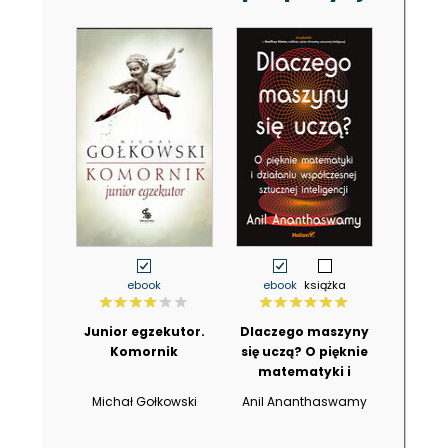
ebook
ebook
książka
Junior egzekutor.
Dlaczego maszyny
Komornik
się uczą? O pięknie
matematyki i
działaniu
Michał Gołkowski
Anil Ananthaswamy
współczesnej
sztucznej