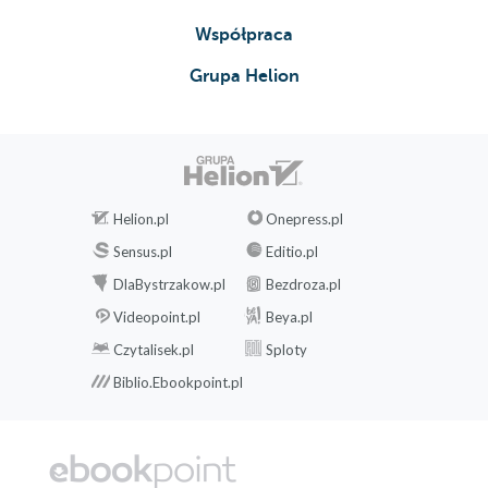
która daje wolność
Michael Shiloh
Współpraca
49.98 zł
23.94 zł
Grupa Helion
58.80 zł
(-15%)
39.90 zł
(-40%)
(9,90 zł najniższa cena z 30 dni)
(19,95 zł najniższa cena z 30 dni)
Helion.pl
Onepress.pl
Sensus.pl
Editio.pl
DlaBystrzakow.pl
Bezdroza.pl
Videopoint.pl
Beya.pl
Czytalisek.pl
Sploty
Biblio.Ebookpoint.pl
ebook
książka
ebook