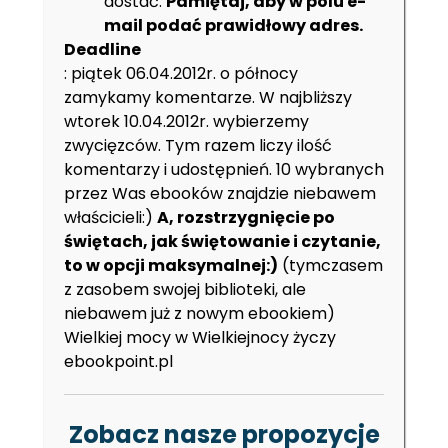
dostać.
Pamiętaj, aby w polu e-
mail podać prawidłowy adres.
Deadline
: piątek 06.04.2012r. o północy
zamykamy komentarze. W najbliższy
wtorek 10.04.2012r. wybierzemy
zwycięzców. Tym razem liczy ilość
komentarzy i udostępnień. 10 wybranych
przez Was ebooków znajdzie niebawem
właścicieli:)
A, rozstrzygnięcie po
świętach, jak świętowanie i czytanie,
to w opcji maksymalnej:)
(tymczasem
z zasobem swojej biblioteki, ale
niebawem już z nowym ebookiem)
Wielkiej mocy w Wielkiejnocy życzy
ebookpoint.pl
Zobacz nasze propozycje