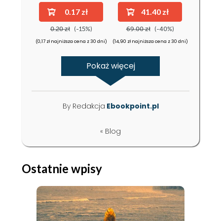
inteligencji
0.17 zł
41.40 zł
0.20 zł
(-15%)
69.00 zł
(-40%)
(0,17 zł najniższa cena z 30 dni)
(14,90 zł najniższa cena z 30 dni)
Pokaż więcej
By Redakcja
Ebookpoint.pl
« Blog
Ostatnie wpisy
ebook
audiobook
książka
ebook
książka
Historyczne bzdury
Algorytmy