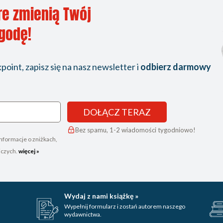
re zmienią Twój
ygodę!
oint, zapisz się na nasz newsletter i
odbierz darmowy
DOŁĄCZ TERAZ
Bez spamu, 1-2 wiadomości tygodniowo!
nformacje o zniżkach,
iczych.
więcej »
Wydaj z nami książkę »
Wypełnij formularz i zostań autorem naszego
wydawnictwa.