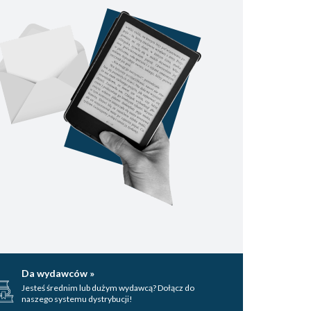
Da wydawców »
Jesteś średnim lub dużym wydawcą? Dołącz do
naszego systemu dystrybucji!