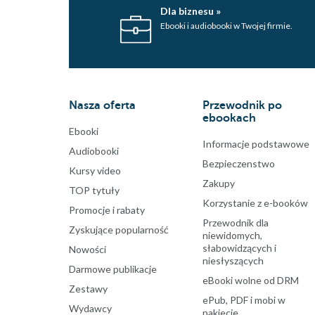
Dla biznesu »
Ebooki i audiobooki w Twojej firmie.
Nasza oferta
Przewodnik po
ebookach
Ebooki
Informacje podstawowe
Audiobooki
Bezpieczenstwo
Kursy video
Zakupy
TOP tytuły
Korzystanie z e-booków
Promocje i rabaty
Przewodnik dla
Zyskujące popularność
niewidomych,
słabowidzących i
Nowości
niesłyszących
Darmowe publikacje
eBooki wolne od DRM
Zestawy
ePub, PDF i mobi w
Wydawcy
pakiecie