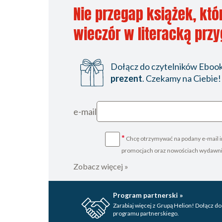
Nie przegap książek, któ
wieczór w literacką prz
Dołącz do czytelników Ebookp
prezent
. Czekamy na Ciebie!
e-mail
*
Chcę otrzymywać na podany e-mail i
promocjach oraz nowościach wydawn
Zobacz więcej »
Program partnerski »
Zarabiaj więcej z Grupą Helion! Dołącz do
programu partnerskiego.