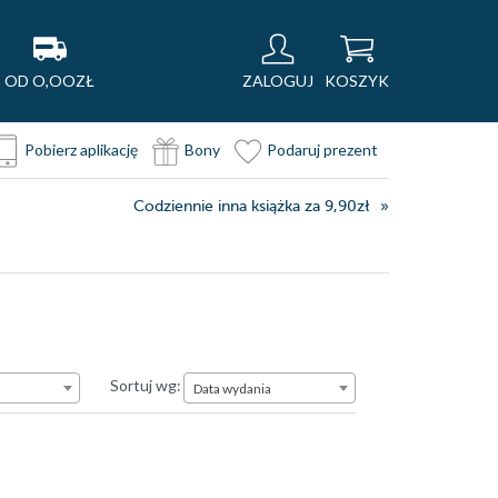
OD O,OOZŁ
ZALOGUJ
KOSZYK
Pobierz aplikację
Bony
Podaruj prezent
Codziennie inna książka za 9,90zł
Data wydania
Sortuj wg:
Data wydania