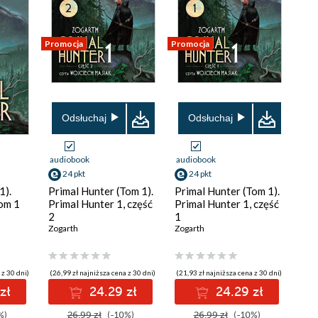
Promocja
Promocja
Odsłuchaj
Odsłuchaj
audiobook
audiobook
24 pkt
24 pkt
1).
Primal Hunter (Tom 1).
Primal Hunter (Tom 1).
Tom 1
Primal Hunter 1, część
Primal Hunter 1, część
2
1
Zogarth
Zogarth
 z 30 dni)
(26,99 zł najniższa cena z 30 dni)
(21,93 zł najniższa cena z 30 dni)
zł
24.29 zł
24.29 zł
%)
26.99 zł
(-10%)
26.99 zł
(-10%)