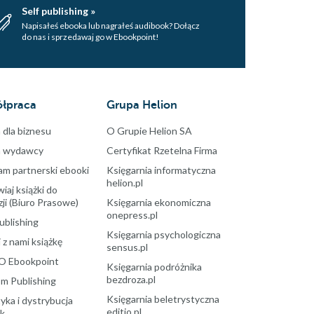
Self publishing »
Napisałeś ebooka lub nagrałeś audibook? Dołącz
do nas i sprzedawaj go w Ebookpoint!
łpraca
Grupa Helion
 dla biznesu
O Grupie Helion SA
a wydawcy
Certyfikat Rzetelna Firma
am partnerski ebooki
Księgarnia informatyczna
helion.pl
aj książki do
ji (Biuro Prasowe)
Księgarnia ekonomiczna
onepress.pl
ublishing
Księgarnia psychologiczna
 z nami książkę
sensus.pl
O Ebookpoint
Księgarnia podróżnika
bezdroza.pl
m Publishing
Księgarnia beletrystyczna
yka i dystrybucja
editio.pl
ek