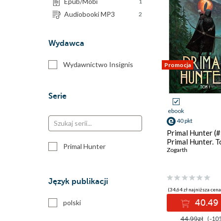
Epub/Mobi
1
Audiobooki MP3
2
Wydawca
Wydawnictwo Insignis
Promocja
Serie
ebook
40 pkt
Primal Hunter (#
Primal Hunter. 
Primal Hunter
Zogarth
Język publikacji
(34,64 zł najniższa cena
40.49 
polski
44.99zł
(-10