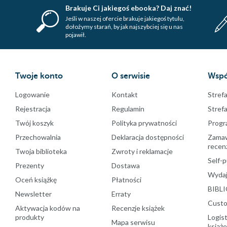
Brakuje Ci jakiegoś ebooka? Daj znać!
Jeśli w naszej ofercie brakuje jakiegoś tytulu,
dołożymy starań, by jak najszybciej się u nas
pojawił.
Twoje konto
O serwisie
Wspó
Logowanie
Kontakt
Strefa
Rejestracja
Regulamin
Stref
Twój koszyk
Polityka prywatności
Progr
Przechowalnia
Deklaracja dostępności
Zamawi
recenz
Twoja biblioteka
Zwroty i reklamacje
Self-p
Prezenty
Dostawa
Wydaj
Oceń książkę
Płatności
BIBLI
Newsletter
Erraty
Custo
Aktywacja kodów na
Recenzje książek
produkty
Logist
Mapa serwisu
książ