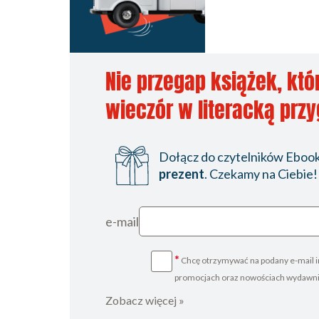
Nie przegap książek, któ
wieczór w literacką prz
Dołącz do czytelników Ebookp
prezent
. Czekamy na Ciebie!
e-mail
*
Chcę otrzymywać na podany e-mail i
promocjach oraz nowościach wydawn
Zobacz więcej »