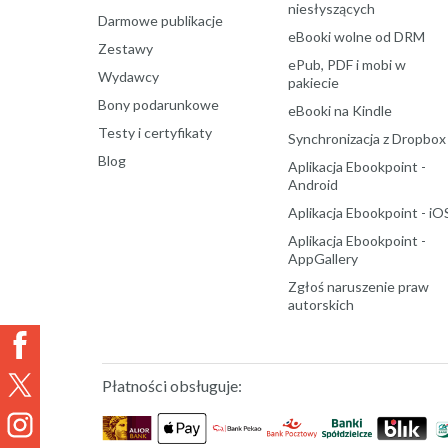
niesłyszących
Darmowe publikacje
eBooki wolne od DRM
Zestawy
ePub, PDF i mobi w
Wydawcy
pakiecie
Bony podarunkowe
eBooki na Kindle
Testy i certyfikaty
Synchronizacja z Dropbox
Blog
Aplikacja Ebookpoint -
Android
Aplikacja Ebookpoint - iO
Aplikacja Ebookpoint -
AppGallery
Zgłoś naruszenie praw
autorskich
Płatności obsługuje: