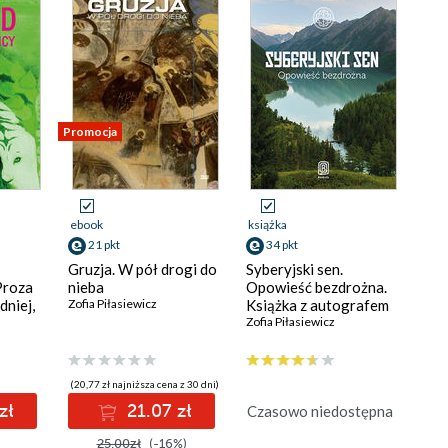
Promocja
ebook
książka
21 pkt
34 pkt
Gruzja. W pół drogi do
Syberyjski sen.
Proza
nieba
Opowieść bezdrożna.
dniej,
Zofia Piłasiewicz
Książka z autografem
Zofia Piłasiewicz
(20,77 zł najniższa cena z 30 dni)
zł
21.07 zł
Czasowo niedostępna
25.00zł
(-16%)