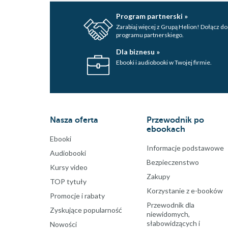
Program partnerski »
Zarabiaj więcej z Grupą Helion! Dołącz do
programu partnerskiego.
Dla biznesu »
Ebooki i audiobooki w Twojej firmie.
Nasza oferta
Przewodnik po
ebookach
Ebooki
Informacje podstawowe
Audiobooki
Bezpieczenstwo
Kursy video
Zakupy
TOP tytuły
Korzystanie z e-booków
Promocje i rabaty
Przewodnik dla
Zyskujące popularność
niewidomych,
słabowidzących i
Nowości