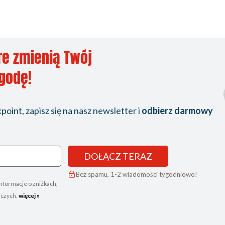
re zmienią Twój
ygodę!
oint, zapisz się na nasz newsletter i
odbierz darmowy
DOŁĄCZ TERAZ
Bez spamu, 1-2 wiadomości tygodniowo!
nformacje o zniżkach,
iczych.
więcej »