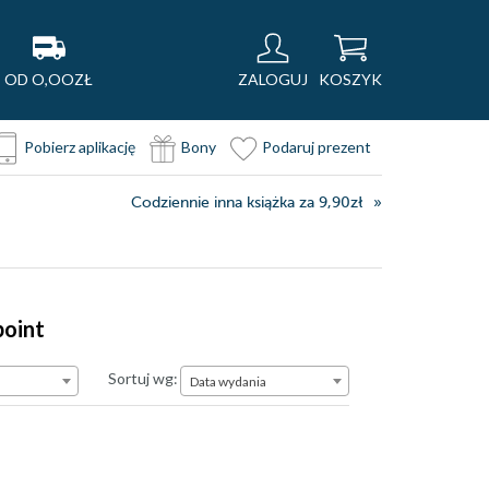
OD O,OOZŁ
ZALOGUJ
KOSZYK
Pobierz aplikację
Bony
Podaruj prezent
Codziennie inna książka za 9,90zł
point
Data wydania
Sortuj wg:
Data wydania