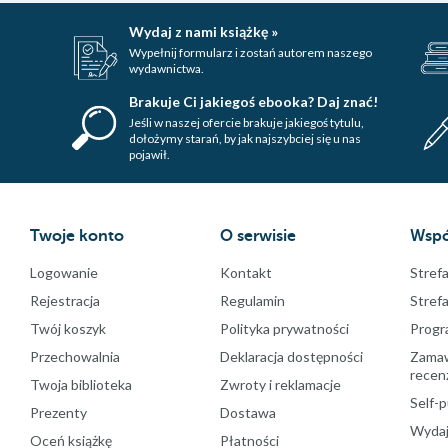
Wydaj z nami książkę »
Wypełnij formularz i zostań autorem naszego
wydawnictwa.
Brakuje Ci jakiegoś ebooka? Daj znać!
Jeśli w naszej ofercie brakuje jakiegoś tytulu,
dołożymy starań, by jak najszybciej się u nas
pojawił.
Twoje konto
O serwisie
Wspó
Logowanie
Kontakt
Strefa
Rejestracja
Regulamin
Stref
Twój koszyk
Polityka prywatności
Progr
Przechowalnia
Deklaracja dostępności
Zamawi
recenz
Twoja biblioteka
Zwroty i reklamacje
Self-p
Prezenty
Dostawa
Wydaj
Oceń książkę
Płatności