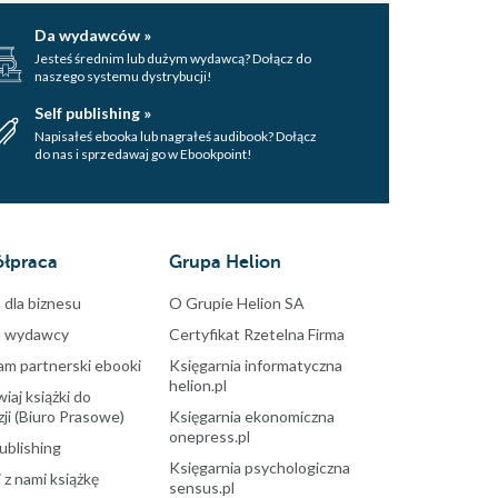
Da wydawców »
Jesteś średnim lub dużym wydawcą? Dołącz do
naszego systemu dystrybucji!
Self publishing »
Napisałeś ebooka lub nagrałeś audibook? Dołącz
do nas i sprzedawaj go w Ebookpoint!
łpraca
Grupa Helion
 dla biznesu
O Grupie Helion SA
a wydawcy
Certyfikat Rzetelna Firma
am partnerski ebooki
Księgarnia informatyczna
helion.pl
aj książki do
ji (Biuro Prasowe)
Księgarnia ekonomiczna
onepress.pl
ublishing
Księgarnia psychologiczna
 z nami książkę
sensus.pl