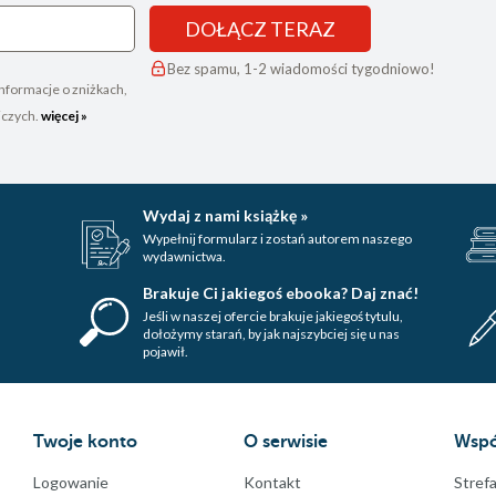
DOŁĄCZ TERAZ
Bez spamu, 1-2 wiadomości tygodniowo!
nformacje o zniżkach,
iczych.
więcej »
Wydaj z nami książkę »
Wypełnij formularz i zostań autorem naszego
wydawnictwa.
Brakuje Ci jakiegoś ebooka? Daj znać!
Jeśli w naszej ofercie brakuje jakiegoś tytulu,
dołożymy starań, by jak najszybciej się u nas
pojawił.
Twoje konto
O serwisie
Wspó
Logowanie
Kontakt
Strefa