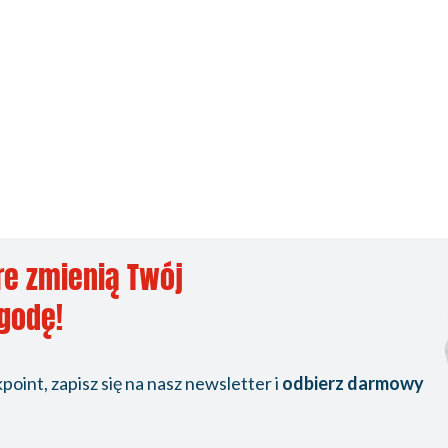
re zmienią Twój
ygodę!
oint, zapisz się na nasz newsletter i
odbierz darmowy