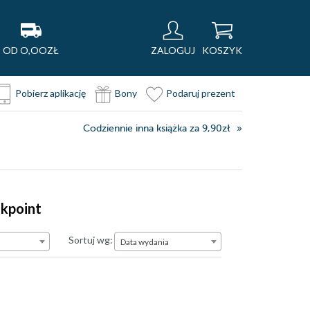
OD O,OOZŁ
ZALOGUJ
KOSZYK
Pobierz aplikację
Bony
Podaruj prezent
Codziennie inna książka za 9,90zł
okpoint
Data wydania
Sortuj wg:
Data wydania