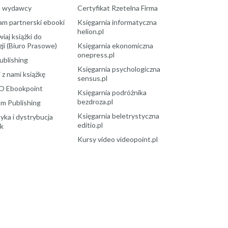
a wydawcy
Certyfikat Rzetelna Firma
am partnerski ebooki
Księgarnia informatyczna
helion.pl
aj książki do
ji (Biuro Prasowe)
Księgarnia ekonomiczna
onepress.pl
ublishing
Księgarnia psychologiczna
 z nami książkę
sensus.pl
O Ebookpoint
Księgarnia podróżnika
bezdroza.pl
m Publishing
Księgarnia beletrystyczna
yka i dystrybucja
editio.pl
ek
Kursy video videopoint.pl