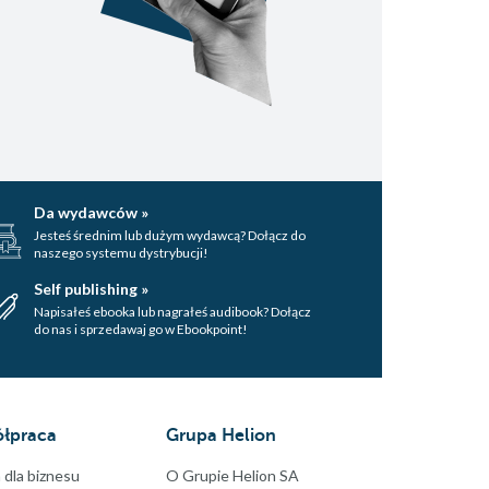
Da wydawców »
Jesteś średnim lub dużym wydawcą? Dołącz do
naszego systemu dystrybucji!
Self publishing »
Napisałeś ebooka lub nagrałeś audibook? Dołącz
do nas i sprzedawaj go w Ebookpoint!
łpraca
Grupa Helion
 dla biznesu
O Grupie Helion SA