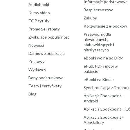
Informacje podstawowe
Audiobooki
Bezpieczenstwo
Kursy video
Zakupy
TOP tytuły
Korzystanie z e-booków
Promocje i rabaty
Przewodnik dla
Zyskujące popularność
niewidomych,
słabowidzących i
Nowości
niesłyszących
Darmowe publikacje
eBooki wolne od DRM
Zestawy
ePub, PDF i mobi w
Wydawcy
pakiecie
Bony podarunkowe
eBooki na Kindle
Testy i certyfikaty
Synchronizacja z Dropbox
Blog
Aplikacja Ebookpoint -
Android
Aplikacja Ebookpoint - iO
Aplikacja Ebookpoint -
AppGallery