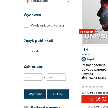
Epub/Mobi
1
Wydawca
Wydawnictwo Purana
Promocja
Język publikacji
polski
ebook
16 pkt
Pełny potencjał
Zakres cen
odkodowanego
umysłu
–
Zbigniew K.Marzec
(16,32 zł najniższa cena
Wyczyść
16.32 
23.00zł
(-29
Podaruj prezent