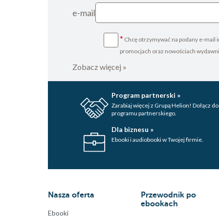
e-mail
*
Chcę otrzymywać na podany e-mail i
promocjach oraz nowościach wydawn
Zobacz więcej »
Program partnerski »
Zarabiaj więcej z Grupą Helion! Dołącz do
programu partnerskiego.
Dla biznesu »
Ebooki i audiobooki w Twojej firmie.
Nasza oferta
Przewodnik po
ebookach
Ebooki