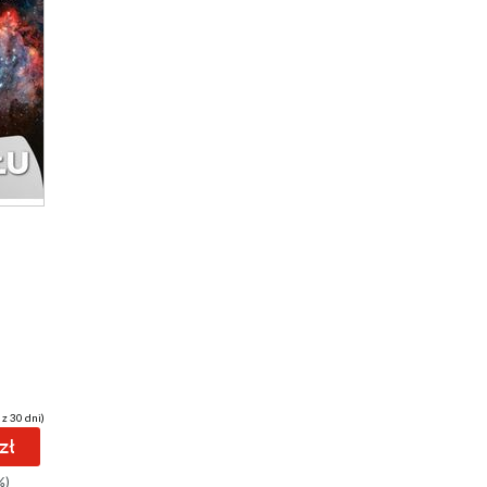
 z 30 dni)
zł
%)