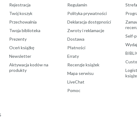
Rejestracja
Regulamin
Stref
Twój koszyk
Polityka prywatności
Progr
Przechowalnia
Deklaracja dostępności
Zamawi
recenz
Twoja biblioteka
Zwroty i reklamacje
Self-p
Prezenty
Dostawa
Wydaj
Oceń książkę
Płatności
BIBLI
Newsletter
Erraty
Custo
Aktywacja kodów na
Recenzje książek
produkty
Logist
Mapa serwisu
książ
LiveChat
Pomoc
S