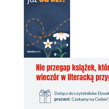
Nie przegap książek, któ
wieczór w literacką prz
Dołącz do czytelników Ebookp
prezent
. Czekamy na Ciebie!