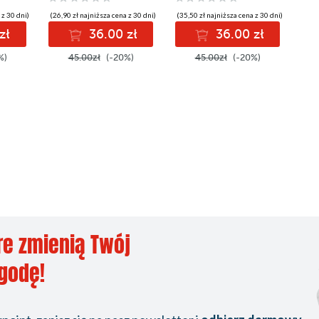
 z 30 dni)
(26,90 zł najniższa cena z 30 dni)
(35,50 zł najniższa cena z 30 dni)
zł
36.00 zł
36.00 zł
%)
45.00zł
(-20%)
45.00zł
(-20%)
re zmienią Twój
ygodę!