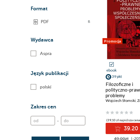
Format
PDF
8
Wydawca
Promocja
Aspra
ebook
Język publikacji
39 pkt
Filozoficzne i
polski
polityczno-pra
problemy
współczesnych
Wojciech Słomski
,
Zdz
społeczeństw
Zakres cen
(39,10 zł najniższa cena
–
39.20 
49.00zł
(-20