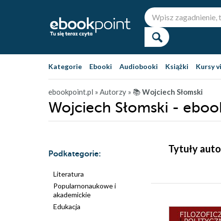
Kategorie
Ebooki
Audiobooki
Książki
Kursy v
ebookpoint.pl
» Autorzy
» 📚
Wojciech Słomski
Wojciech Słomski - eboo
Tytuły auto
Podkategorie:
Literatura
Popularnonaukowe i
akademickie
Edukacja