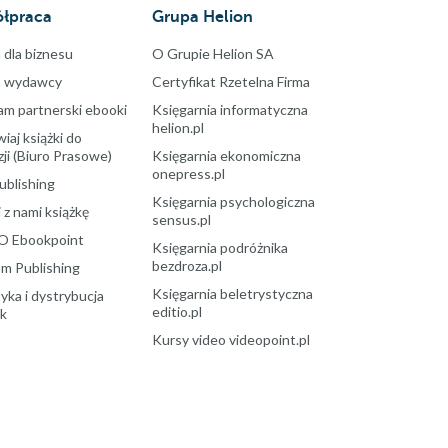
łpraca
Grupa Helion
 dla biznesu
O Grupie Helion SA
a wydawcy
Certyfikat Rzetelna Firma
am partnerski ebooki
Księgarnia informatyczna
helion.pl
aj książki do
ji (Biuro Prasowe)
Księgarnia ekonomiczna
onepress.pl
ublishing
Księgarnia psychologiczna
 z nami książkę
sensus.pl
O Ebookpoint
Księgarnia podróżnika
bezdroza.pl
m Publishing
Księgarnia beletrystyczna
yka i dystrybucja
editio.pl
ek
Kursy video videopoint.pl