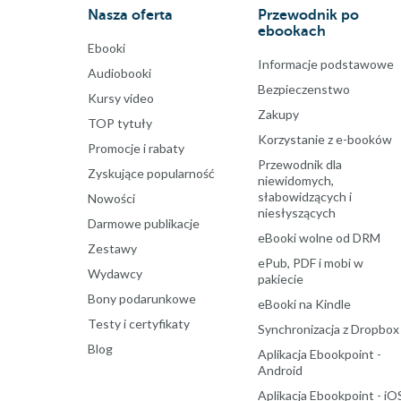
Nasza oferta
Przewodnik po
ebookach
Ebooki
Informacje podstawowe
Audiobooki
Bezpieczenstwo
Kursy video
Zakupy
TOP tytuły
Korzystanie z e-booków
Promocje i rabaty
Przewodnik dla
Zyskujące popularność
niewidomych,
słabowidzących i
Nowości
niesłyszących
Darmowe publikacje
eBooki wolne od DRM
Zestawy
ePub, PDF i mobi w
Wydawcy
pakiecie
Bony podarunkowe
eBooki na Kindle
Testy i certyfikaty
Synchronizacja z Dropbox
Blog
Aplikacja Ebookpoint -
Android
Aplikacja Ebookpoint - iO