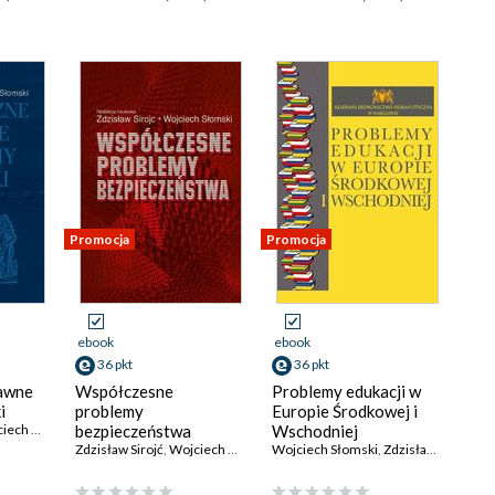
Promocja
Promocja
ebook
ebook
36 pkt
36 pkt
rawne
Współczesne
Problemy edukacji w
i
problemy
Europie Środkowej i
h Słomski
bezpieczeństwa
Wschodniej
Zdzisław Sirojć
,
Wojciech Słomski
Wojciech Słomski
,
Zdzisław Sirojć