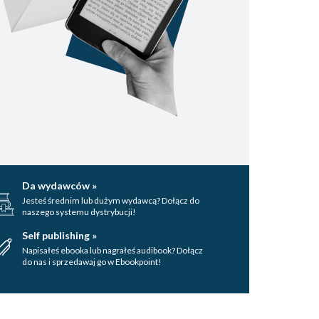
Da wydawców »
Jesteś średnim lub dużym wydawcą? Dołącz do
naszego systemu dystrybucji!
Self publishing »
Napisałeś ebooka lub nagrałeś audibook? Dołącz
do nas i sprzedawaj go w Ebookpoint!