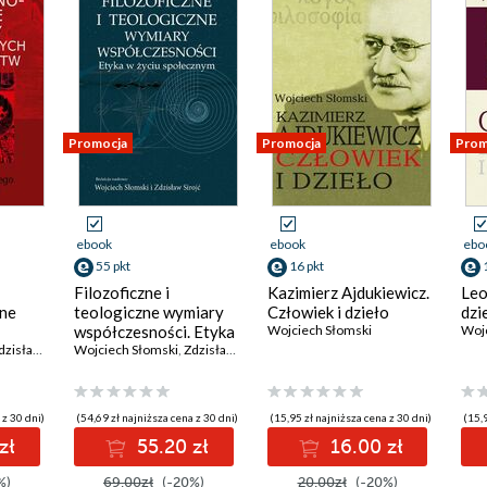
Promocja
Promocja
Prom
ebook
ebook
ebo
55 pkt
16 pkt
Filozoficzne i
Kazimierz Ajdukiewicz.
Leo
wne
teologiczne wymiary
Człowiek i dzieło
dzi
współczesności. Etyka
Wojciech Słomski
Wojc
isław Sirojć
w życiu społecznym
Wojciech Słomski
,
Zdzisław Sirojć
 z 30 dni)
(54,69 zł najniższa cena z 30 dni)
(15,95 zł najniższa cena z 30 dni)
(15,9
zł
55.20 zł
16.00 zł
%)
69.00zł
(-20%)
20.00zł
(-20%)