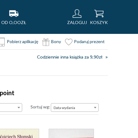
OD O,OOZŁ
ZALOGUJ
KOSZYK
Pobierz aplikację
Bony
Podaruj prezent
Codziennie inna książka za 9,90zł
point
Data wydania
Sortuj wg:
Data wydania