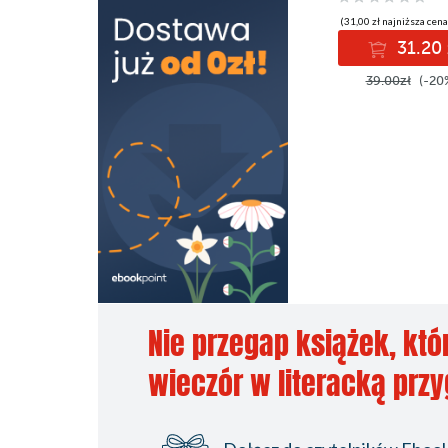
(31,00 zł najniższa cena
31.20 
39.00zł
(-20
Nie przegap książek, któ
wieczór w literacką prz