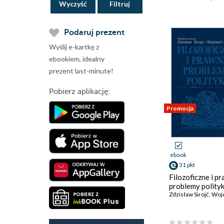
Wyczyść
Podaruj prezent
Wyślij e-kartkę z
ebookiem, idealny
prezent last-minute!
Pobierz aplikację:
Promocja
ebook
31 pkt
Filozoficzne i p
problemy polityk
Zdzisław Sirojć
,
Wojciec