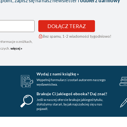
oint, zapisz się na nasz newsletter i
odbierz darmowy
DOŁĄCZ TERAZ
Bez spamu, 1-2 wiadomości tygodniowo!
nformacje o zniżkach,
iczych.
więcej »
Wydaj z nami książkę »
Wypełnij formularz i zostań autorem naszego
wydawnictwa.
Brakuje Ci jakiegoś ebooka? Daj znać!
Jeśli w naszej ofercie brakuje jakiegoś tytulu,
dołożymy starań, by jak najszybciej się u nas
pojawił.