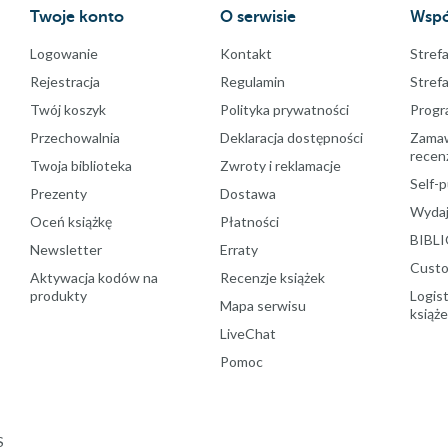
Twoje konto
O serwisie
Wspó
Logowanie
Kontakt
Strefa
Rejestracja
Regulamin
Stref
Twój koszyk
Polityka prywatności
Progr
Przechowalnia
Deklaracja dostępności
Zamawi
recenz
Twoja biblioteka
Zwroty i reklamacje
Self-p
Prezenty
Dostawa
Wydaj
Oceń książkę
Płatności
BIBLI
Newsletter
Erraty
Custo
Aktywacja kodów na
Recenzje książek
produkty
Logist
Mapa serwisu
książ
LiveChat
Pomoc
S