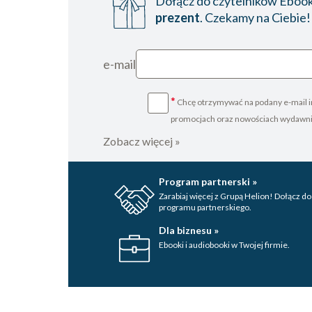
Dołącz do czytelników Ebookp
prezent
. Czekamy na Ciebie!
e-mail
*
Chcę otrzymywać na podany e-mail i
promocjach oraz nowościach wydawn
Zobacz więcej »
Program partnerski »
Zarabiaj więcej z Grupą Helion! Dołącz do
programu partnerskiego.
Dla biznesu »
Ebooki i audiobooki w Twojej firmie.