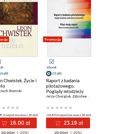
ocja
Promocja
ok
ebook
16 pkt
23 pkt
n Chwistek. Życie i
Raport z badania
eło
pilotażowego.
iech Słomski
Poglądy młodzieży
studenckiej na temat
Jerzy Chorążuk
,
Zdzisław Sirojć
,
Wojciech Słomski
LGBT+
0 zł najniższa cena z 30 dni)
(16,89 zł najniższa cena z 30 dni)
16.00 zł
23.19 zł
20.00zł
(-20%)
29.00zł
(-20%)