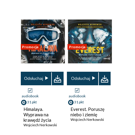
Promocja
Promocja
Odsłuchaj
Odsłuchaj
audiobook
audiobook
31 pkt
31 pkt
Himalaya.
Everest. Poruszę
Wyprawa na
niebo i ziemię
krawędź życia
Wojciech Nerkowski
Wojciech Nerkowski