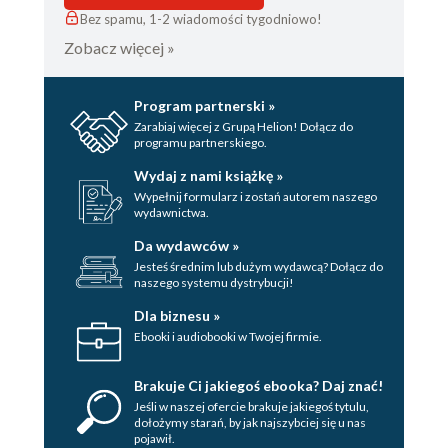
Bez spamu, 1-2 wiadomości tygodniowo!
Zobacz więcej »
Program partnerski »
Zarabiaj więcej z Grupą Helion! Dołącz do
programu partnerskiego.
Wydaj z nami książkę »
Wypełnij formularz i zostań autorem naszego
wydawnictwa.
Da wydawców »
Jesteś średnim lub dużym wydawcą? Dołącz do
naszego systemu dystrybucji!
Dla biznesu »
Ebooki i audiobooki w Twojej firmie.
Brakuje Ci jakiegoś ebooka? Daj znać!
Jeśli w naszej ofercie brakuje jakiegoś tytulu,
dołożymy starań, by jak najszybciej się u nas
pojawił.