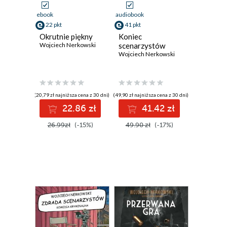
ebook
audiobook
22 pkt
41 pkt
Okrutnie piękny
Koniec
Wojciech Nerkowski
scenarzystów
Wojciech Nerkowski
(20,79 zł najniższa cena z 30 dni)
(49,90 zł najniższa cena z 30 dni)
22.86 zł
41.42 zł
26.99zł
(-15%)
49.90 zł
(-17%)