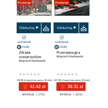
Promocja
Promocja
Odsłuchaj
Odsłuchaj
audiobook
audiobook
41 pkt
38 pkt
Zdrada
Przerwana gra
scenarzystów
Wojciech Nerkowski
Wojciech Nerkowski
(49,90 zł najniższa cena z 30 dni)
(47,90 zł najniższa cena z 30 dni)
41.42 zł
38.31 zł
49.90 zł
(-17%)
47.90 zł
(-20%)