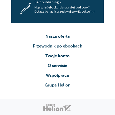
Self publishing »
Napisałeś ebooka lub nagrałeś audibook?
Dołącz do nas i sprzedawaj go w Ebookpoint!
Nasza oferta
Przewodnik po ebookach
Twoje konto
O serwisie
Współpraca
Grupa Helion