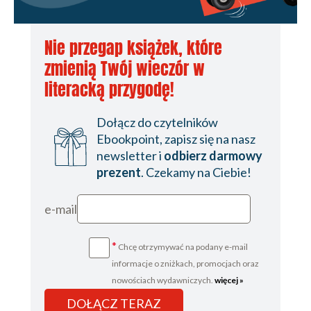
Nie przegap książek, które
zmienią Twój wieczór w
literacką przygodę!
Dołącz do czytelników
Ebookpoint, zapisz się na nasz
newsletter i
odbierz darmowy
prezent
. Czekamy na Ciebie!
e-mail
*
Chcę otrzymywać na podany e-mail
informacje o zniżkach, promocjach oraz
nowościach wydawniczych.
więcej »
DOŁĄCZ TERAZ