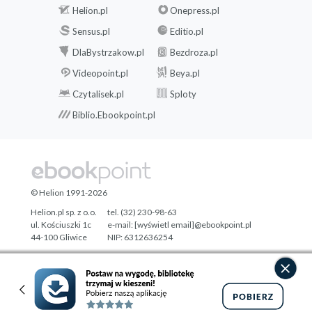
Helion.pl
Onepress.pl
Sensus.pl
Editio.pl
DlaBystrzakow.pl
Bezdroza.pl
Videopoint.pl
Beya.pl
Czytalisek.pl
Sploty
Biblio.Ebookpoint.pl
© Helion 1991-2026
Helion.pl sp. z o.o.
tel. (32) 230-98-63
ul. Kościuszki 1c
e-mail:
[wyświetl email]@ebookpoint.pl
44-100 Gliwice
NIP: 6312636254
Regon: 241989027
Designed with ♥ by
Tonik.pl
Pełna wersja strony »