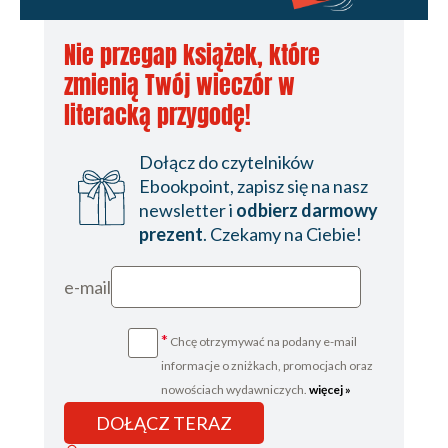
Nie przegap książek, które
zmienią Twój wieczór w
literacką przygodę!
Dołącz do czytelników
Ebookpoint, zapisz się na nasz
newsletter i
odbierz darmowy
prezent
. Czekamy na Ciebie!
e-mail
*
Chcę otrzymywać na podany e-mail
informacje o zniżkach, promocjach oraz
nowościach wydawniczych.
więcej »
DOŁĄCZ TERAZ