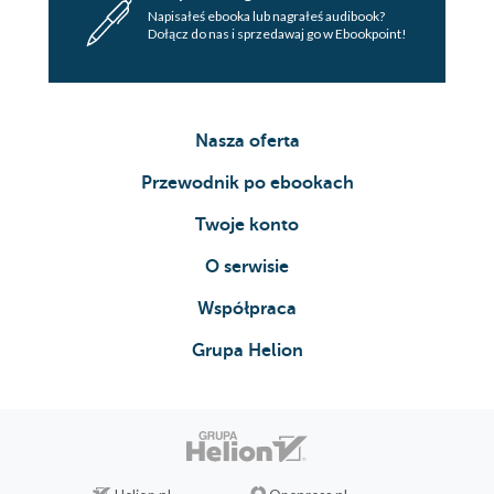
Napisałeś ebooka lub nagrałeś audibook?
Dołącz do nas i sprzedawaj go w Ebookpoint!
Nasza oferta
Przewodnik po ebookach
Twoje konto
O serwisie
Współpraca
Grupa Helion