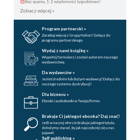
Bez spamu, 1-2 wiadomości tygodniowo!
Zobacz więcej »
Program partnerski »
Zarabiaj więcej z Grupą Helion! Dołącz do
programu partnerskiego.
Wydaj z nami książkę »
Wypełnij formularz i zostań autorem naszego
wydawnictwa.
Da wydawców »
Jesteś średnim lub dużym wydawcą? Dołącz do
naszego systemu dystrybucji!
Dla biznesu »
Ebooki i audiobooki w Twojej firmie.
Brakuje Ci jakiegoś ebooka? Daj znać!
Jeśli w naszej ofercie brakuje jakiegoś tytulu,
dołożymy starań, by jak najszybciej się u nas
pojawił.
Self publishing »