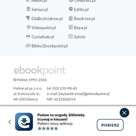
Helion.pl
Onepress.pl
Sensus.pl
Editio.pl
DlaBystrzakow.pl
Bezdroza.pl
Videopoint.pl
Beya.pl
Czytalisek.pl
Sploty
Biblio.Ebookpoint.pl
© Helion 1991-2026
Helion.pl sp. z o.o.
tel. (32) 230-98-63
ul. Kościuszki 1c
e-mail:
[wyświetl email]@ebookpoint.pl
44-100 Gliwice
NIP: 6312636254
Regon: 241989027
Designed with ♥ by
Tonik.pl
Pełna wersja strony »