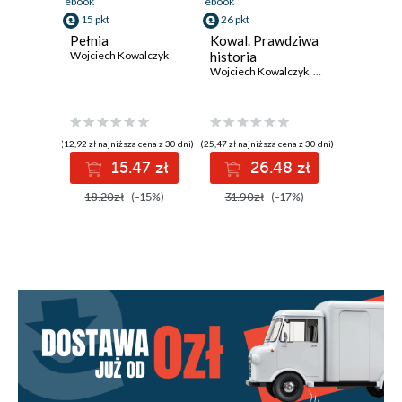
ebook
ebook
15 pkt
26 pkt
Pełnia
Kowal. Prawdziwa
Wojciech Kowalczyk
historia
Wojciech Kowalczyk
,
Krzysztof Stanows
(12,92 zł najniższa cena z 30 dni)
(25,47 zł najniższa cena z 30 dni)
15.47 zł
26.48 zł
18.20zł
(-15%)
31.90zł
(-17%)