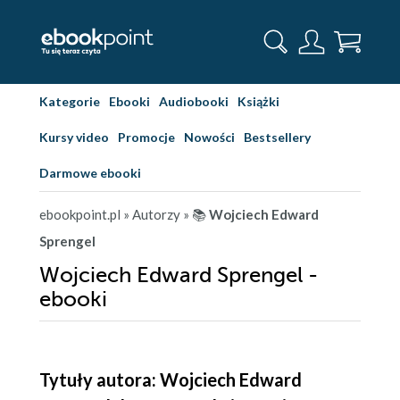
Kategorie
Ebooki
Audiobooki
Książki
Kursy video
Promocje
Nowości
Bestsellery
Darmowe ebooki
ebookpoint.pl
» Autorzy
» 📚
Wojciech Edward
Sprengel
Wojciech Edward Sprengel -
ebooki
Tytuły autora: Wojciech Edward