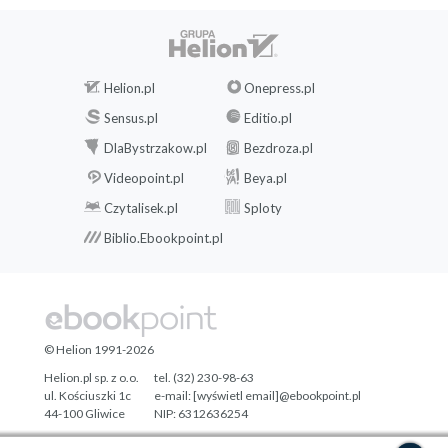
Helion.pl
Onepress.pl
Sensus.pl
Editio.pl
DlaBystrzakow.pl
Bezdroza.pl
Videopoint.pl
Beya.pl
Czytalisek.pl
Sploty
Biblio.Ebookpoint.pl
© Helion 1991-2026
Helion.pl sp. z o.o.
tel. (32) 230-98-63
ul. Kościuszki 1c
e-mail:
[wyświetl email]@ebookpoint.pl
44-100 Gliwice
NIP: 6312636254
Regon: 241989027