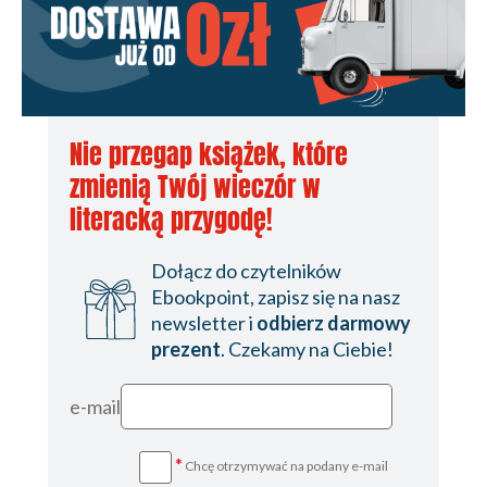
Nie przegap książek, które
zmienią Twój wieczór w
literacką przygodę!
Dołącz do czytelników
Ebookpoint, zapisz się na nasz
newsletter i
odbierz darmowy
prezent
. Czekamy na Ciebie!
e-mail
*
Chcę otrzymywać na podany e-mail