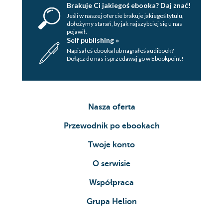
Brakuje Ci jakiegoś ebooka? Daj znać!
Jeśli w naszej ofercie brakuje jakiegoś tytulu,
dołożymy starań, by jak najszybciej się u nas
pojawił.
Self publishing »
Napisałeś ebooka lub nagrałeś audibook?
Dołącz do nas i sprzedawaj go w Ebookpoint!
Nasza oferta
Przewodnik po ebookach
Twoje konto
O serwisie
Współpraca
Grupa Helion