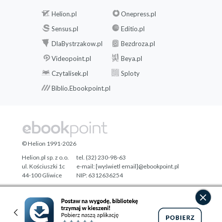
Helion.pl
Onepress.pl
Sensus.pl
Editio.pl
DlaBystrzakow.pl
Bezdroza.pl
Videopoint.pl
Beya.pl
Czytalisek.pl
Sploty
Biblio.Ebookpoint.pl
© Helion 1991-2026
Helion.pl sp. z o.o.
tel. (32) 230-98-63
ul. Kościuszki 1c
e-mail:
[wyświetl email]@ebookpoint.pl
44-100 Gliwice
NIP: 6312636254
Regon: 241989027
Designed with ♥ by
Tonik.pl