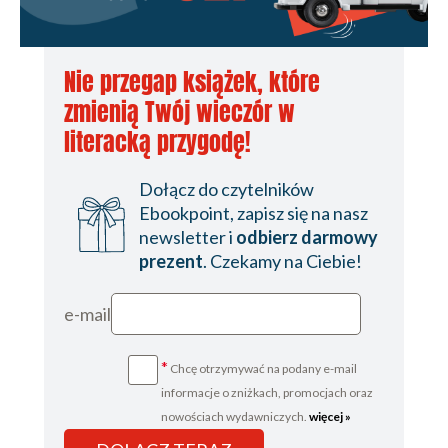
Nie przegap książek, które
zmienią Twój wieczór w
literacką przygodę!
Dołącz do czytelników
Ebookpoint, zapisz się na nasz
newsletter i
odbierz darmowy
prezent
. Czekamy na Ciebie!
e-mail
*
Chcę otrzymywać na podany e-mail
informacje o zniżkach, promocjach oraz
nowościach wydawniczych.
więcej »