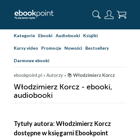
Kategorie
Ebooki
Audiobooki
Książki
Kursy video
Promocje
Nowości
Bestsellery
Darmowe ebooki
ebookpoint.pl
» Autorzy
» 📚
Włodzimierz Korcz
Włodzimierz Korcz - ebooki,
audiobooki
Tytuły autora: Włodzimierz Korcz
dostępne w księgarni Ebookpoint