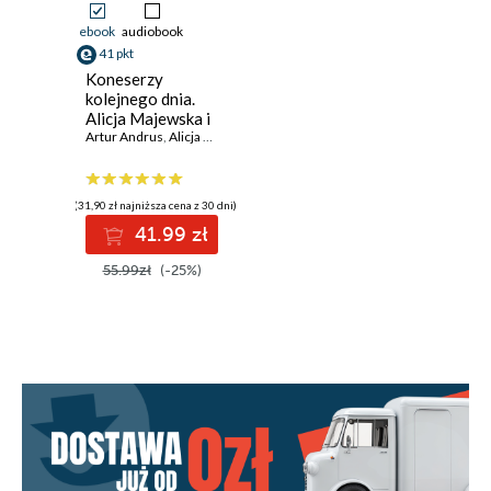
ebook
audiobook
41 pkt
Koneserzy
kolejnego dnia.
Alicja Majewska i
Włodzimierz Korcz
Artur Andrus
,
Alicja Majewska
,
Włodzimierz Korcz
według Artura
Andrusa
(31,90 zł najniższa cena z 30 dni)
41.99 zł
55.99zł
(-25%)