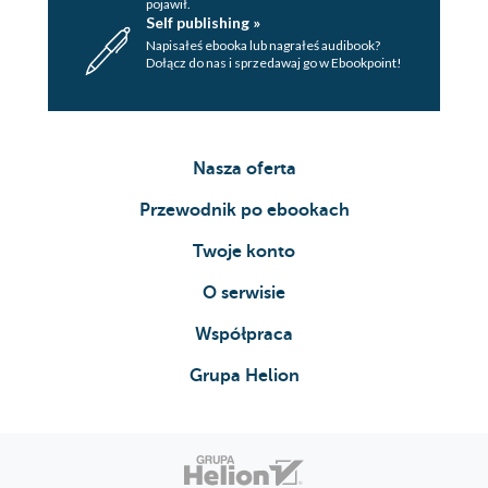
pojawił.
Self publishing »
Napisałeś ebooka lub nagrałeś audibook?
Dołącz do nas i sprzedawaj go w Ebookpoint!
Nasza oferta
Przewodnik po ebookach
Twoje konto
O serwisie
Współpraca
Grupa Helion