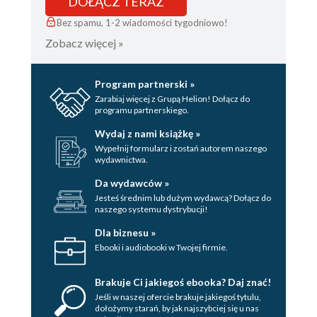
DOŁĄCZ TERAZ
Bez spamu, 1-2 wiadomości tygodniowo!
Zobacz więcej »
Program partnerski »
Zarabiaj więcej z Grupą Helion! Dołącz do
programu partnerskiego.
Wydaj z nami książkę »
Wypełnij formularz i zostań autorem naszego
wydawnictwa.
Da wydawców »
Jesteś średnim lub dużym wydawcą? Dołącz do
naszego systemu dystrybucji!
Dla biznesu »
Ebooki i audiobooki w Twojej firmie.
Brakuje Ci jakiegoś ebooka? Daj znać!
Jeśli w naszej ofercie brakuje jakiegoś tytulu,
dołożymy starań, by jak najszybciej się u nas