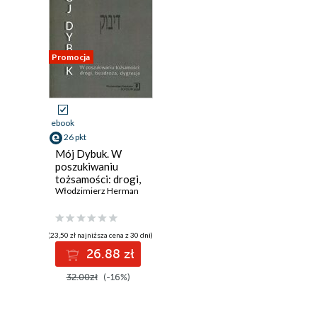
Promocja
ebook
26 pkt
Mój Dybuk. W
poszukiwaniu
tożsamości: drogi,
bezdroża, dygresje
Włodzimierz Herman
(23,50 zł najniższa cena z 30 dni)
26.88 zł
32.00zł
(-16%)