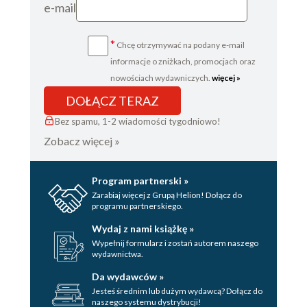
e-mail
*
Chcę otrzymywać na podany e-mail
informacje o zniżkach, promocjach oraz
nowościach wydawniczych.
więcej »
DOŁĄCZ TERAZ
Bez spamu, 1-2 wiadomości tygodniowo!
Zobacz więcej »
Program partnerski »
Zarabiaj więcej z Grupą Helion! Dołącz do
programu partnerskiego.
Wydaj z nami książkę »
Wypełnij formularz i zostań autorem naszego
wydawnictwa.
Da wydawców »
Jesteś średnim lub dużym wydawcą? Dołącz do
naszego systemu dystrybucji!