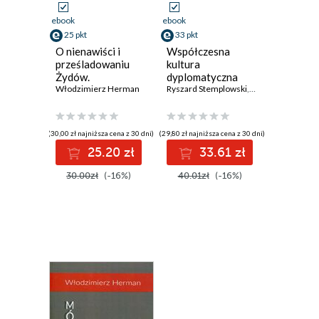
ebook
ebook
25 pkt
33 pkt
O nienawiści i
Współczesna
prześladowaniu
kultura
Żydów.
dyplomatyczna
Monodramy
Włodzimierz Herman
Ryszard Stemplowski
,
Andrzej Barcikow
(30,00 zł najniższa cena z 30 dni)
(29,80 zł najniższa cena z 30 dni)
25.20 zł
33.61 zł
30.00zł
(-16%)
40.01zł
(-16%)