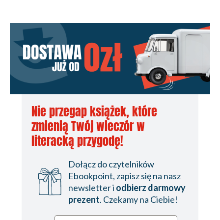
Nie przegap książek, które
zmienią Twój wieczór w
literacką przygodę!
Dołącz do czytelników
Ebookpoint, zapisz się na nasz
newsletter i
odbierz darmowy
prezent
. Czekamy na Ciebie!