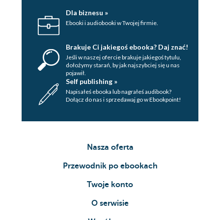
Dla biznesu »
Ebooki i audiobooki w Twojej firmie.
Brakuje Ci jakiegoś ebooka? Daj znać!
Jeśli w naszej ofercie brakuje jakiegoś tytulu,
dołożymy starań, by jak najszybciej się u nas
pojawił.
Self publishing »
Napisałeś ebooka lub nagrałeś audibook?
Dołącz do nas i sprzedawaj go w Ebookpoint!
Nasza oferta
Przewodnik po ebookach
Twoje konto
O serwisie