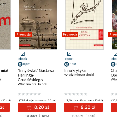
Promocja
Promocja
Prom
ebook
ebook
ebo
8 pkt
8 pkt
 miał
"Inny świat" Gustawa
Inna krytyka
Cha
Herlinga-
Włodzimierz Bolecki
Opo
i
Grudzińskiego
Włod
Włodzimierz Bolecki
 z 30 dni)
(7,89 zł najniższa cena z 30 dni)
(7,60 zł najniższa cena z 30 dni)
(30,9
zł
8.20 zł
8.20 zł
%)
10.00zł
(-18%)
10.00zł
(-18%)