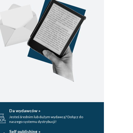
Da wydawców »
Jesteś średnim lub dużym wydawcą? Dołącz do
naszego systemu dystrybucji!
Self publishing »