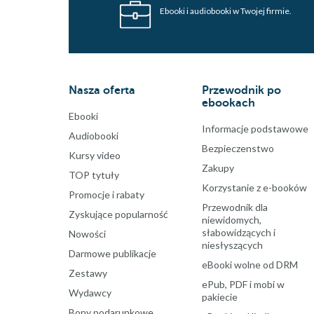
Ebooki i audiobooki w Twojej firmie.
Nasza oferta
Przewodnik po
ebookach
Ebooki
Informacje podstawowe
Audiobooki
Bezpieczenstwo
Kursy video
Zakupy
TOP tytuły
Korzystanie z e-booków
Promocje i rabaty
Przewodnik dla
Zyskujące popularność
niewidomych,
słabowidzących i
Nowości
niesłyszących
Darmowe publikacje
eBooki wolne od DRM
Zestawy
ePub, PDF i mobi w
Wydawcy
pakiecie
Bony podarunkowe