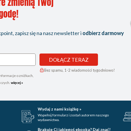
re zmienią Twój
ygodę!
oint, zapisz się na nasz newsletter i
odbierz darmowy
DOŁĄCZ TERAZ
Bez spamu, 1-2 wiadomości tygodniowo!
nformacje o zniżkach,
iczych.
więcej »
Wydaj z nami książkę »
Wypełnij formularz i zostań autorem naszego
wydawnictwa.
Brakuje Ci jakiegoś ebooka? Daj znać!