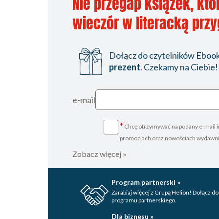
Nie przegap książek, któ
wieczór w literacką prz
Dołącz do czytelników Ebookp
prezent
. Czekamy na Ciebie!
e-mail
*
Chcę otrzymywać na podany e-mail i
promocjach oraz nowościach wydawn
Zobacz więcej »
Program partnerski »
Zarabiaj więcej z Grupą Helion! Dołącz do
programu partnerskiego.
Dla biznesu »