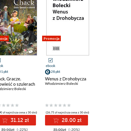
ocja
Promocja
ok
ebook
31 pkt
28 pkt
ck. Gracze.
Wenus z Drohobycza
wieść o szulerach
Włodzimierz Bolecki
zimierz Bolecki
0 zł najniższa cena z 30 dni)
(26,75 zł najniższa cena z 30 dni)
31.12 zł
28.00 zł
39.90zł
(-22%)
35.00zł
(-20%)