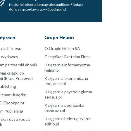
Napisałeś ebooka lub nagrałeś audibook? Dołącz
do nas i sprzedawaj go w Ebookpoint!
łpraca
Grupa Helion
 dla biznesu
O Grupie Helion SA
a wydawcy
Certyfikat Rzetelna Firma
am partnerski ebooki
Księgarnia informatyczna
helion.pl
aj książki do
ji (Biuro Prasowe)
Księgarnia ekonomiczna
onepress.pl
ublishing
Księgarnia psychologiczna
 z nami książkę
sensus.pl
O Ebookpoint
Księgarnia podróżnika
bezdroza.pl
m Publishing
Księgarnia beletrystyczna
yka i dystrybucja
editio.pl
ek