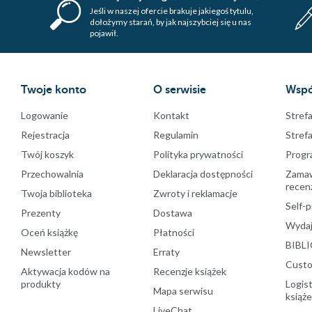
Jeśli w naszej ofercie brakuje jakiegoś tytulu,
dołożymy starań, by jak najszybciej się u nas
pojawił.
Twoje konto
O serwisie
Wspó
Logowanie
Kontakt
Strefa
Rejestracja
Regulamin
Stref
Twój koszyk
Polityka prywatności
Progr
Przechowalnia
Deklaracja dostępności
Zamawi
recenz
Twoja biblioteka
Zwroty i reklamacje
Self-p
Prezenty
Dostawa
Wydaj
Oceń książkę
Płatności
BIBLI
Newsletter
Erraty
Custo
Aktywacja kodów na
Recenzje książek
produkty
Logist
Mapa serwisu
książ
LiveChat