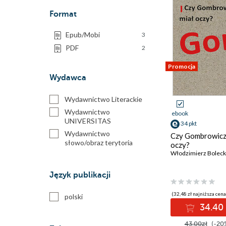
Format
Epub/Mobi
3
PDF
2
Promocja
Wydawca
Wydawnictwo Literackie
Wydawnictwo
ebook
UNIVERSITAS
34 pkt
Wydawnictwo
Czy Gombrowicz
słowo/obraz terytoria
oczy?
Włodzimierz Boleck
Język publikacji
(32,48 zł najniższa cena
polski
34.40 
43.00zł
(-20