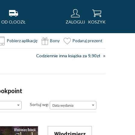
OD O,OOZŁ
ZALOGUJ
KOSZYK
Pobierz aplikację
Bony
Podaruj prezent
Codziennie inna książka za 9,90zł
ookpoint
Data wydania
Sortuj wg:
Data wydania