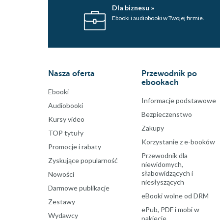
Dla biznesu »
Ebooki i audiobooki w Twojej firmie.
Nasza oferta
Przewodnik po
ebookach
Ebooki
Informacje podstawowe
Audiobooki
Bezpieczenstwo
Kursy video
Zakupy
TOP tytuły
Korzystanie z e-booków
Promocje i rabaty
Przewodnik dla
Zyskujące popularność
niewidomych,
słabowidzących i
Nowości
niesłyszących
Darmowe publikacje
eBooki wolne od DRM
Zestawy
ePub, PDF i mobi w
Wydawcy
pakiecie