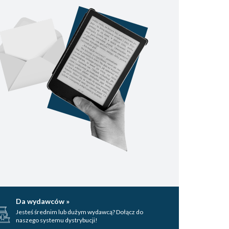
Da wydawców »
Jesteś średnim lub dużym wydawcą? Dołącz do
naszego systemu dystrybucji!