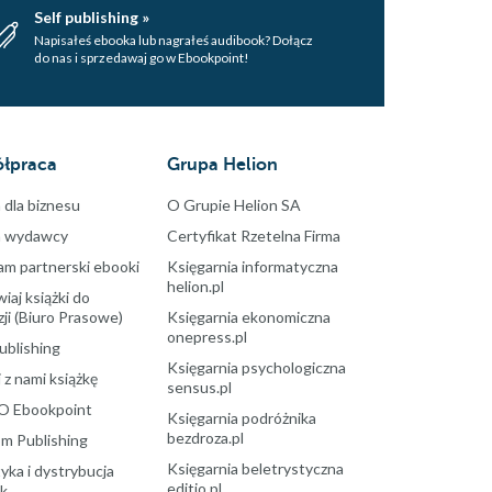
Self publishing »
Napisałeś ebooka lub nagrałeś audibook? Dołącz
do nas i sprzedawaj go w Ebookpoint!
łpraca
Grupa Helion
 dla biznesu
O Grupie Helion SA
a wydawcy
Certyfikat Rzetelna Firma
am partnerski ebooki
Księgarnia informatyczna
helion.pl
aj książki do
ji (Biuro Prasowe)
Księgarnia ekonomiczna
onepress.pl
ublishing
Księgarnia psychologiczna
 z nami książkę
sensus.pl
O Ebookpoint
Księgarnia podróżnika
bezdroza.pl
m Publishing
Księgarnia beletrystyczna
yka i dystrybucja
editio.pl
ek