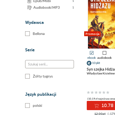
Epub/Mobi
1
Audiobooki MP3
1
Wydawca
Bellona
Promocja
Serie
ebook
audiobook
10 pkt
Syn szejka Hidż
Władysław Kisielew
Żółty tygrys
Język publikacji
(10,19 zł najniższa cena
10.78 
polski
12.99zł
(-17