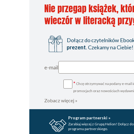
Nie przegap książek, któ
wieczór w literacką prz
Dołącz do czytelników Ebookp
prezent
. Czekamy na Ciebie!
e-mail
*
Chcę otrzymywać na podany e-mail i
promocjach oraz nowościach wydawn
Zobacz więcej »
Program partnerski »
Zarabiaj więcej z Grupą Helion! Dołącz do
programu partnerskiego.