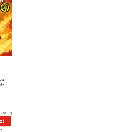
azu
ski
 z 30 dni)
zł
%)