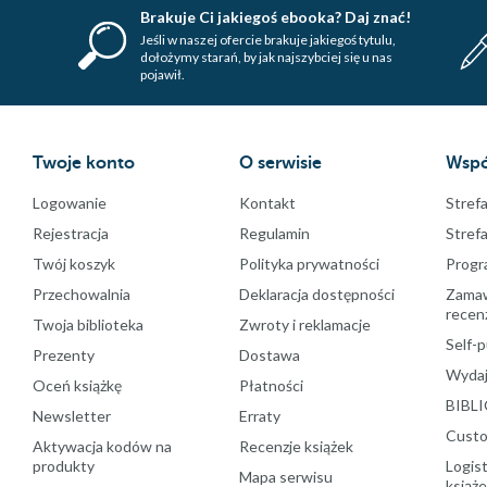
Brakuje Ci jakiegoś ebooka? Daj znać!
Jeśli w naszej ofercie brakuje jakiegoś tytulu,
dołożymy starań, by jak najszybciej się u nas
pojawił.
Twoje konto
O serwisie
Wspó
Logowanie
Kontakt
Strefa
Rejestracja
Regulamin
Stref
Twój koszyk
Polityka prywatności
Progr
Przechowalnia
Deklaracja dostępności
Zamawi
recenz
Twoja biblioteka
Zwroty i reklamacje
Self-p
Prezenty
Dostawa
Wydaj
Oceń książkę
Płatności
BIBLI
Newsletter
Erraty
Custo
Aktywacja kodów na
Recenzje książek
produkty
Logist
Mapa serwisu
książ