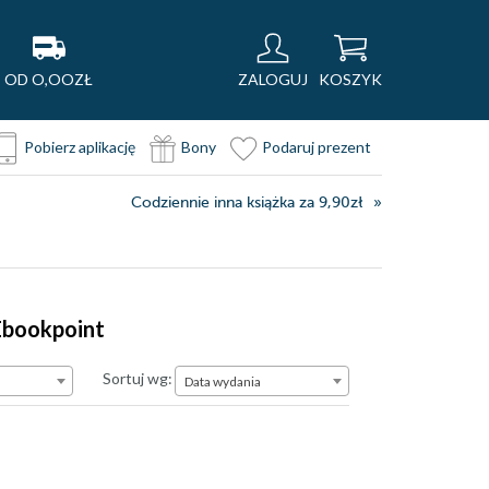
OD O,OOZŁ
ZALOGUJ
KOSZYK
Pobierz aplikację
Bony
Podaruj prezent
Codziennie inna książka za 9,90zł
 Ebookpoint
Data wydania
Sortuj wg:
Data wydania