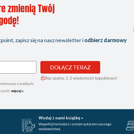
re zmienią Twój
ygodę!
oint, zapisz się na nasz newsletter i
odbierz darmowy
DOŁĄCZ TERAZ
Bez spamu, 1-2 wiadomości tygodniowo!
nformacje o zniżkach,
iczych.
więcej »
Wydaj z nami książkę »
Wypełnij formularz i zostań autorem naszego
wydawnictwa.